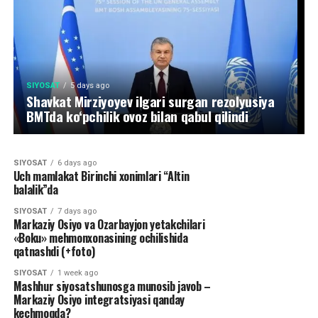
SIYOSAT
5 days ago
Shavkat Mirziyoyev ilgari surgan rezolyusiya
SIYOSAT
6 days ago
Geosiyosiy muvozanat san’ati va yangi
BMTda ko‘pchilik ovoz bilan qabul qilindi
mintaqaviy voqelik
SIYOSAT
6 days ago
Uch mamlakat Birinchi xonimlari “Altin
balalik”da
SIYOSAT
7 days ago
Markaziy Osiyo va Ozarbayjon yetakchilari
«Boku» mehmonxonasining ochilishida
qatnashdi (+foto)
SIYOSAT
1 week ago
Mashhur siyosatshunosga munosib javob –
Markaziy Osiyo integratsiyasi qanday
kechmoqda?