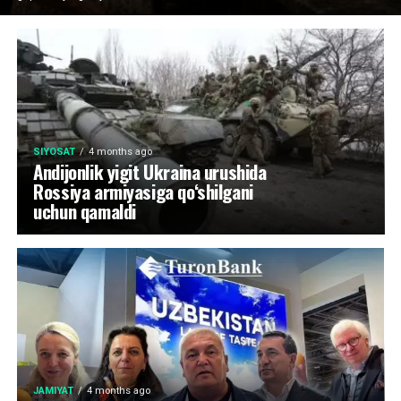
SIYOSAT
4 months ago
Andijonlik yigit Ukraina urushida
Rossiya armiyasiga qo‘shilgani
uchun qamaldi
JAMIYAT
4 months ago