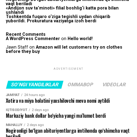
vaqt beriladi
«Andijon suv ta’minoti» filial boshlig‘i katta pora bilan
ushlandi
Toshkentda fuqaro o‘ziga tegishli uydan chiqarib
yuborildi. Prokuratura vaziyatga izoh berdi
Recent Comments
A WordPress Commenter
on
Hello world!
Jawn Staff
on
Amazon will let customers try on clothes
before they buy
ADVERTISEMENT
SO'NGI YANGILIKLAR
OMMABOP
VIDEOLAR
JAMIYAT
24 hours ago
Xotira va miya holatini yaxshilovchi meva nomi aytildi
IQTISODIYOT
2 days ago
Markaziy bank dollar bo‘yicha yangi ma’lumot berdi
MAHALLIY
2 days ago
Nogironligi bo‘lgan abituriyentlarga imtihonda qo‘shimcha vaqt
beriladi