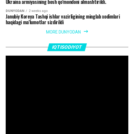
Ukraina armiyasining bosh qo‘mondoni almashtirildi.
DUNYODAN
2 weeks ago
Janubiy Koreya Tashqi ishlar vazirligining minglab xodimlari
haqidagi ma’lumotlar sizdirildi
MORE DUNYODAN
IQTISODIYOT