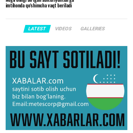
imtihonda qo‘shimcha vaqt beriladi
LATEST
VIDEOS
GALLERIES