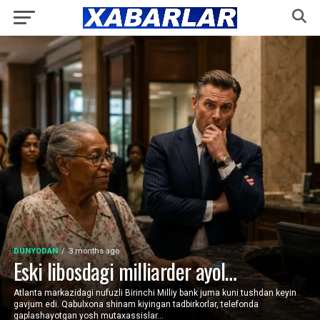
DUNYODAN
3 months ago
Eski libosdagi milliarder ayol…
Atlanta markazidagi nufuzli Birinchi Milliy bank juma kuni tushdan keyin
gavjum edi. Qabulxona shinam kiyingan tadbirkorlar, telefonda
gaplashayotgan yosh mutaxassislar...