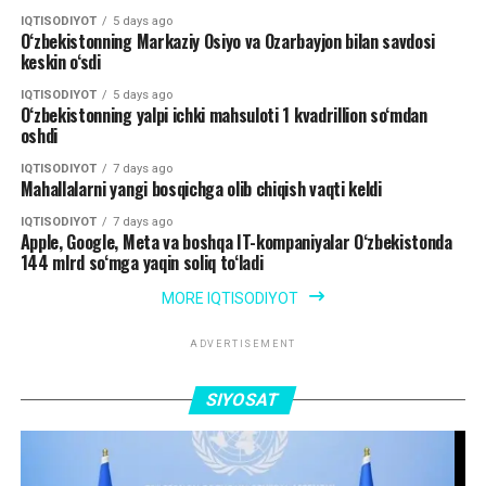
IQTISODIYOT
5 days ago
O‘zbekistonning Markaziy Osiyo va Ozarbayjon bilan savdosi
keskin o‘sdi
IQTISODIYOT
5 days ago
O‘zbekistonning yalpi ichki mahsuloti 1 kvadrillion so‘mdan
oshdi
IQTISODIYOT
7 days ago
Mahallalarni yangi bosqichga olib chiqish vaqti keldi
IQTISODIYOT
7 days ago
Apple, Google, Meta va boshqa IT-kompaniyalar O‘zbekistonda
144 mlrd so‘mga yaqin soliq to‘ladi
MORE IQTISODIYOT
ADVERTISEMENT
SIYOSAT