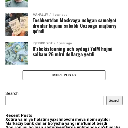
MAHALLIY
1 year ago
Toshkentdan Moskvaga uchgan samolyot
dronlar hujumi sababli Qozonga majburiy
qo‘ndi
IQTISODIYOT
1 year ago
O‘zbekistonning uch oydagi YaIM hajmi
salkam 26 mlrd dollarga yetdi
MORE POSTS
Search
Search
Recent Posts
Xotira va miya holatini yaxshilovchi meva nomi aytildi
Markaziy bank dollar bo‘yicha yangi ma’lumot berdi
Nogironligi bo‘lgan abituriyentlarga imtihonda qo‘shimcha