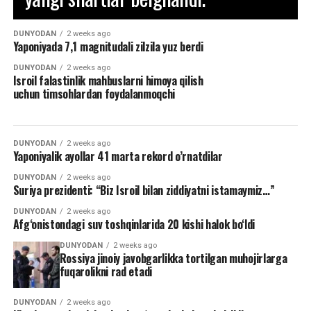
DUNYODAN
2 weeks ago
Yaponiyada 7,1 magnitudali zilzila yuz berdi
DUNYODAN
2 weeks ago
Isroil falastinlik mahbuslarni himoya qilish
uchun timsohlardan foydalanmoqchi
DUNYODAN
2 weeks ago
Yaponiyalik ayollar 41 marta rekord o’rnatdilar
DUNYODAN
2 weeks ago
Suriya prezidenti: “Biz Isroil bilan ziddiyatni istamaymiz…”
DUNYODAN
2 weeks ago
Afg‘onistondagi suv toshqinlarida 20 kishi halok bo‘ldi
DUNYODAN
2 weeks ago
Rossiya jinoiy javobgarlikka tortilgan muhojirlarga
fuqarolikni rad etadi
DUNYODAN
2 weeks ago