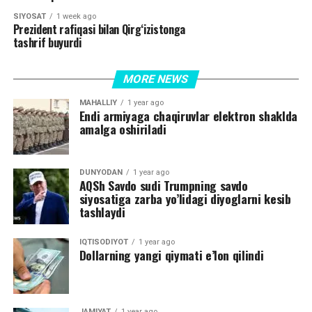
SIYOSAT
1 week ago
Prezident rafiqasi bilan Qirg‘izistonga
tashrif buyurdi
MORE NEWS
MAHALLIY
1 year ago
Endi armiyaga chaqiruvlar elektron shaklda
amalga oshiriladi
DUNYODAN
1 year ago
AQSh Savdo sudi Trumpning savdo
siyosatiga zarba yo’lidagi diyoglarni kesib
tashlaydi
IQTISODIYOT
1 year ago
Dollarning yangi qiymati e’lon qilindi
JAMIYAT
1 year ago