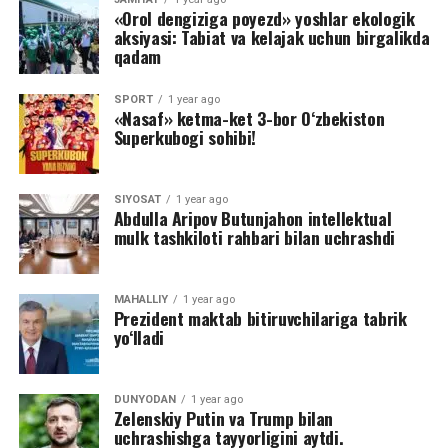
«Orol dengiziga poyezd» yoshlar ekologik
aksiyasi: Tabiat va kelajak uchun birgalikda
qadam
SPORT
1 year ago
«Nasaf» ketma-ket 3-bor O‘zbekiston
Superkubogi sohibi!
SIYOSAT
1 year ago
Abdulla Aripov Butunjahon intellektual
mulk tashkiloti rahbari bilan uchrashdi
MAHALLIY
1 year ago
Prezident maktab bitiruvchilariga tabrik
yo‘lladi
DUNYODAN
1 year ago
Zelenskiy Putin va Trump bilan
uchrashishga tayyorligini aytdi.