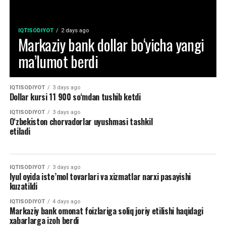
IQTISODIYOT
2 days ago
Markaziy bank dollar bo‘yicha yangi
ma’lumot berdi
IQTISODIYOT
3 days ago
Dollar kursi 11 900 so‘mdan tushib ketdi
IQTISODIYOT
3 days ago
O‘zbekiston chorvadorlar uyushmasi tashkil
etiladi
IQTISODIYOT
3 days ago
Iyul oyida iste’mol tovarlari va xizmatlar narxi pasayishi
kuzatildi
IQTISODIYOT
4 days ago
Markaziy bank omonat foizlariga soliq joriy etilishi haqidagi
xabarlarga izoh berdi