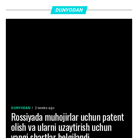
DUNYODAN
DUNYODAN
2 weeks ago
Rossiyada muhojirlar uchun patent
olish va ularni uzaytirish uchun
yangi shartlar belgilandi.