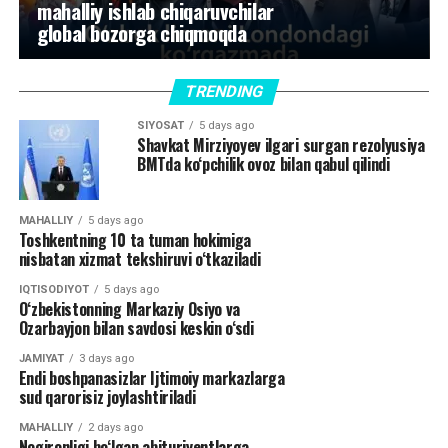
mahalliy ishlab chiqaruvchilar
global bozorga chiqmoqda
TRENDING
SIYOSAT
5 days ago
Shavkat Mirziyoyev ilgari surgan rezolyusiya
BMTda ko‘pchilik ovoz bilan qabul qilindi
MAHALLIY
5 days ago
Toshkentning 10 ta tuman hokimiga
nisbatan xizmat tekshiruvi o‘tkaziladi
IQTISODIYOT
5 days ago
O‘zbekistonning Markaziy Osiyo va
Ozarbayjon bilan savdosi keskin o‘sdi
JAMIYAT
3 days ago
Endi boshpanasizlar Ijtimoiy markazlarga
sud qarorisiz joylashtiriladi
MAHALLIY
2 days ago
Nogironligi bo‘lgan abituriyentlarga