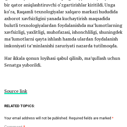
bir qator aniqlashtiruvchi o‘zgartirishlar kiritildi. Unga
ko‘ra, Raqamli texnologiyalar xalqaro markazi hududida
axborot xavfsizligini yanada kuchaytirish maqsadida
bulutli texnologiyalardan foydalanishda ma’lumotlarning
xavfsizligi, yaxlitligi, muhofazasi, ishonchliligi, shuningdek
ma’lumotlarni qayta ishlash hamda ulardan foydalanish
imkoniyati ta’minlanishi zaruriyati nazarda tutilmoqda.
Har ikkala qonun loyihasi qabul qilinib, ma’qullash uchun
Senatga yuborildi.
Source link
RELATED TOPICS:
Your email address will not be published.
Required fields are marked
*
Comment
*