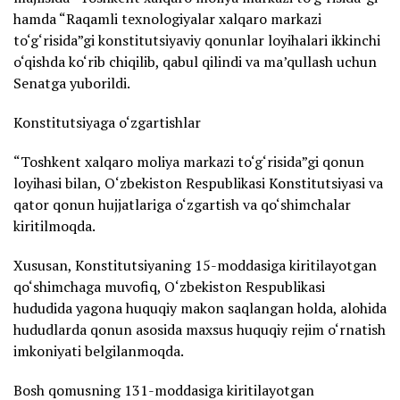
hamda “Raqamli texnologiyalar xalqaro markazi
to‘g‘risida”gi konstitutsiyaviy qonunlar loyihalari ikkinchi
o‘qishda ko‘rib chiqilib, qabul qilindi va ma’qullash uchun
Senatga yuborildi.
Konstitutsiyaga o‘zgartishlar
“Toshkent xalqaro moliya markazi to‘g‘risida”gi qonun
loyihasi bilan, O‘zbekiston Respublikasi Konstitutsiyasi va
qator qonun hujjatlariga o‘zgartish va qo‘shimchalar
kiritilmoqda.
Xususan, Konstitutsiyaning 15-moddasiga kiritilayotgan
qo‘shimchaga muvofiq, O‘zbekiston Respublikasi
hududida yagona huquqiy makon saqlangan holda, alohida
hududlarda qonun asosida maxsus huquqiy rejim o‘rnatish
imkoniyati belgilanmoqda.
Bosh qomusning 131-moddasiga kiritilayotgan