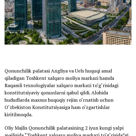
Qonunchilik palatasi Angliya va Uels huquqi amal
qiladigan Toshkent xalqaro moliya markazi hamda
Raqamli texnologiyalar xalqaro markazi to‘g‘risidagi
konstitutsiyaviy qonunlarni qabul qildi. Alohida
hududlarda maxsus huquqiy rejim o‘rnatish uchun
O‘zbekiston Konstitutsiyasiga ham o‘zgartishlar
kiritilmoqda.
Oliy Majlis Qonunchilik palatasining 2 iyun kungi yalpi
majlisida “Toshkent xalqaro moliya markazi to‘g‘risida”gi