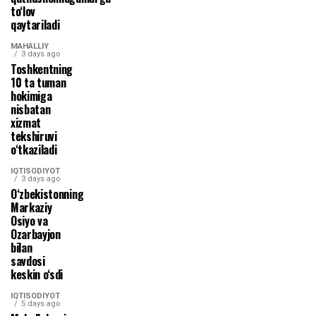
to‘lov
qaytariladi
MAHALLIY
3 days ago
Toshkentning
10 ta tuman
hokimiga
nisbatan
xizmat
tekshiruvi
o‘tkaziladi
IQTISODIYOT
3 days ago
O‘zbekistonning
Markaziy
Osiyo va
Ozarbayjon
bilan
savdosi
keskin o‘sdi
IQTISODIYOT
5 days ago