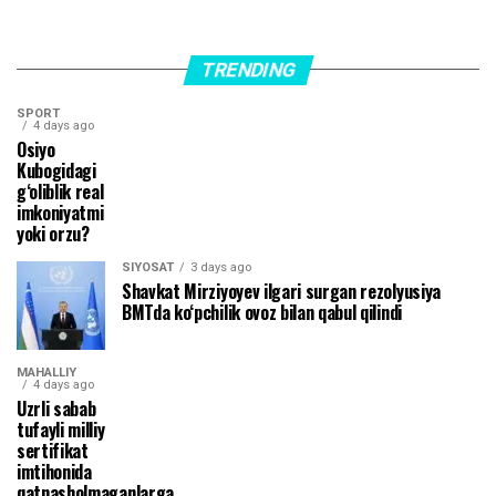
TRENDING
SPORT
4 days ago
Osiyo
Kubogidagi
g‘oliblik real
imkoniyatmi
yoki orzu?
SIYOSAT
3 days ago
Shavkat Mirziyoyev ilgari surgan rezolyusiya
BMTda ko‘pchilik ovoz bilan qabul qilindi
MAHALLIY
4 days ago
Uzrli sabab
tufayli milliy
sertifikat
imtihonida
qatnasholmaganlarga