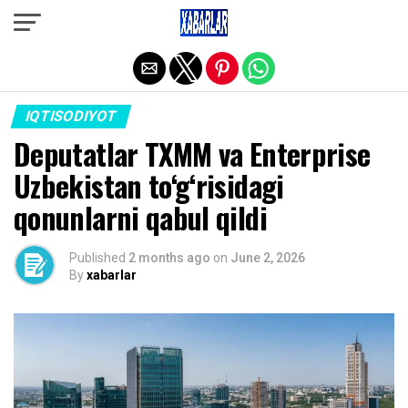
Exit mobile version
IQTISODIYOT
Deputatlar TXMM va Enterprise
Uzbekistan to‘g‘risidagi
qonunlarni qabul qildi
Published
2 months ago
on
June 2, 2026
By
xabarlar