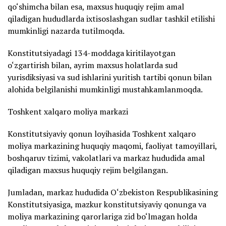
qo‘shimcha bilan esa, maxsus huquqiy rejim amal
qiladigan hududlarda ixtisoslashgan sudlar tashkil etilishi
mumkinligi nazarda tutilmoqda.
Konstitutsiyadagi 134-moddaga kiritilayotgan
o‘zgartirish bilan, ayrim maxsus holatlarda sud
yurisdiksiyasi va sud ishlarini yuritish tartibi qonun bilan
alohida belgilanishi mumkinligi mustahkamlanmoqda.
Toshkent xalqaro moliya markazi
Konstitutsiyaviy qonun loyihasida Toshkent xalqaro
moliya markazining huquqiy maqomi, faoliyat tamoyillari,
boshqaruv tizimi, vakolatlari va markaz hududida amal
qiladigan maxsus huquqiy rejim belgilangan.
Jumladan, markaz hududida O‘zbekiston Respublikasining
Konstitutsiyasiga, mazkur konstitutsiyaviy qonunga va
moliya markazining qarorlariga zid bo‘lmagan holda