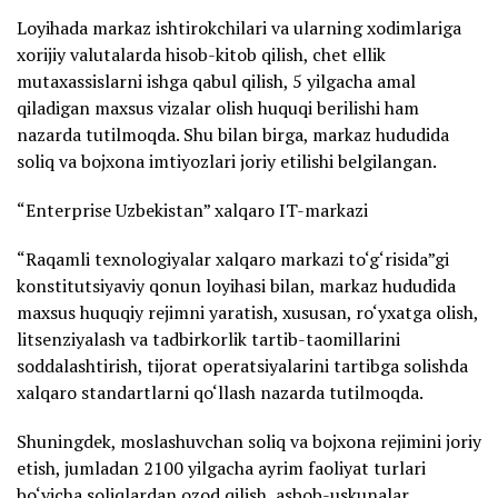
Loyihada markaz ishtirokchilari va ularning xodimlariga
xorijiy valutalarda hisob-kitob qilish, chet ellik
mutaxassislarni ishga qabul qilish, 5 yilgacha amal
qiladigan maxsus vizalar olish huquqi berilishi ham
nazarda tutilmoqda. Shu bilan birga, markaz hududida
soliq va bojxona imtiyozlari joriy etilishi belgilangan.
“Enterprise Uzbekistan” xalqaro IT-markazi
“Raqamli texnologiyalar xalqaro markazi to‘g‘risida”gi
konstitutsiyaviy qonun loyihasi bilan, markaz hududida
maxsus huquqiy rejimni yaratish, xususan, ro‘yxatga olish,
litsenziyalash va tadbirkorlik tartib-taomillarini
soddalashtirish, tijorat operatsiyalarini tartibga solishda
xalqaro standartlarni qo‘llash nazarda tutilmoqda.
Shuningdek, moslashuvchan soliq va bojxona rejimini joriy
etish, jumladan 2100 yilgacha ayrim faoliyat turlari
bo‘yicha soliqlardan ozod qilish, asbob-uskunalar,