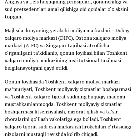
Angliya va Uels huquqining prinsiplari, qonunchiligi va
sud pretsedentlari amal qilishiga oid qoidalar o‘z aksini
topgan.
Majlisda dunyoning yetakchi moliya markazlari – Dubay
xalqaro moliya markazi (DIFC), Ostona xalqaro moliya
markazi (AIFC) va Singapur tajribasi atroflicha
o‘rganilgani ta’kidlanib, qonun loyihasi bilan Toshkent
xalqaro moliya markazining institutsional tuzilmasi
belgilanayotgani qayd etildi.
Qonun loyihasida Toshkent xalqaro moliya markazi
ma’muriyati, Toshkent moliyaviy xizmatlar boshqarmasi
va Toshkent xalqaro tijorat sudining huquqiy maqomi
mustahkamlanmoqda. Toshkent moliyaviy xizmatlar
boshqarmasi litsenziyalash, nazorat qilish va ta’sir
choralarini qo‘llash vakolatiga ega bo‘ladi. Toshkent
xalqaro tijorat sudi esa markaz ishtirokchilari o‘rtasidagi
nizolarni mustaqil ravishda ko‘rib chiqadi.