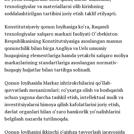
texnologiyalar va materiallarni olib kirishning
soddalashtirilgan tartibini joriy etish taklif etilyapti.
Konstitutsiyaviy qonun loyihasiga ko‘ra, Raqamli
texnologiyalar xalqaro markazi faoliyati O‘zbekiston
Respublikasining Konstitutsiyasiga asoslangan maxsus
qonunchilik bilan birga Angliya va Uels umumiy
huquqining elementlariga hamda yetakchi xalqaro moliya
markazlarining standartlariga asoslangan normativ-
huquqiy hujjatlar bilan tartibga solinadi.
Qonun loyihasida Markaz ishtirokchilarini qo‘llab-
quvvatlash mexanizmlari: ro‘yxatga olish va boshqarish
uchun yagona darcha tashkil etish, intellektual mulk va
investitsiyalarni himoya qilish kafolatlarini joriy etish,
davlat organlari bilan o‘zaro hamkorlik yo‘nalishlarini
belgilash nazarda tutilmoqda.
Qonun loyihasini ikkinchi o‘qishga tayyorlash jarayonida