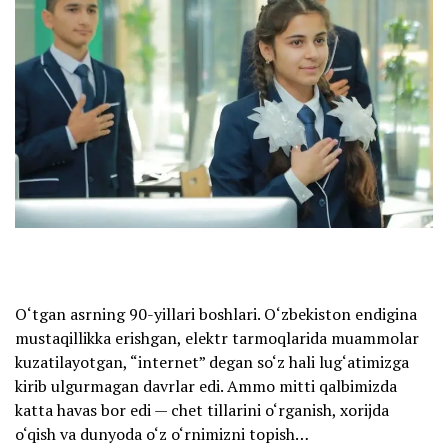
O‘tgan asrning 90-yillari boshlari. O‘zbekiston endigina
mustaqillikka erishgan, elektr tarmoqlarida muammolar
kuzatilayotgan, “internet” degan so‘z hali lug‘atimizga
kirib ulgurmagan davrlar edi. Ammo mitti qalbimizda
katta havas bor edi — chet tillarini o‘rganish, xorijda
o‘qish va dunyoda o‘z o‘rnimizni topish…