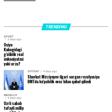
TRENDING
SPORT
5 days ago
Osiyo
Kubogidagi
g‘oliblik real
imkoniyatmi
yoki orzu?
SIYOSAT
4 days ago
Shavkat Mirziyoyev ilgari surgan rezolyusiya
BMTda ko‘pchilik ovoz bilan qabul qilindi
MAHALLIY
4 days ago
Uzrli sabab
tufayli milliy