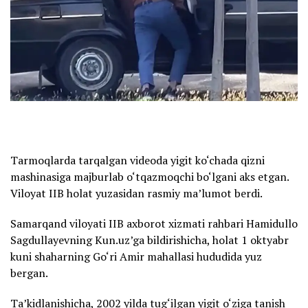
Tarmoqlarda tarqalgan videoda yigit ko‘chada qizni
mashinasiga majburlab o‘tqazmoqchi bo‘lgani aks etgan.
Viloyat IIB holat yuzasidan rasmiy ma’lumot berdi.
Samarqand viloyati IIB axborot xizmati rahbari Hamidullo
Sagdullayevning Kun.uz’ga bildirishicha, holat 1 oktyabr
kuni shaharning Go‘ri Amir mahallasi hududida yuz
bergan.
Ta’kidlanishicha, 2002 yilda tug‘ilgan yigit o‘ziga tanish