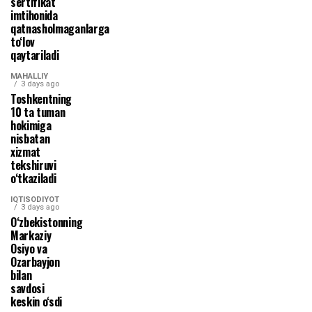
sertifikat
imtihonida
qatnasholmaganlarga
to‘lov
qaytariladi
MAHALLIY
3 days ago
Toshkentning
10 ta tuman
hokimiga
nisbatan
xizmat
tekshiruvi
o‘tkaziladi
IQTISODIYOT
3 days ago
O‘zbekistonning
Markaziy
Osiyo va
Ozarbayjon
bilan
savdosi
keskin o‘sdi