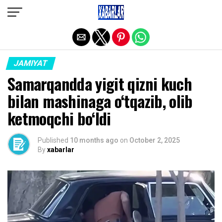
Exit mobile version
JAMIYAT
Samarqandda yigit qizni kuch
bilan mashinaga o‘tqazib, olib
ketmoqchi bo‘ldi
Published
10 months ago
on
October 2, 2025
By
xabarlar