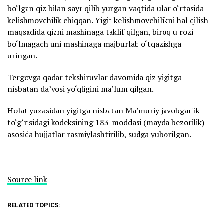
bo‘lgan qiz bilan sayr qilib yurgan vaqtida ular o‘rtasida
kelishmovchilik chiqqan. Yigit kelishmovchilikni hal qilish
maqsadida qizni mashinaga taklif qilgan, biroq u rozi
bo‘lmagach uni mashinaga majburlab o‘tqazishga
uringan.
Tergovga qadar tekshiruvlar davomida qiz yigitga
nisbatan da’vosi yo‘qligini ma’lum qilgan.
Holat yuzasidan yigitga nisbatan Ma’muriy javobgarlik
to‘g‘risidagi kodeksining 183-moddasi (mayda bezorilik)
asosida hujjatlar rasmiylashtirilib, sudga yuborilgan.
Source link
RELATED TOPICS: