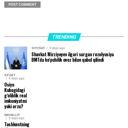
TRENDING
SIYOSAT
3 days ago
Shavkat Mirziyoyev ilgari surgan rezolyusiya
BMTda ko‘pchilik ovoz bilan qabul qilindi
SPORT
4 days ago
Osiyo
Kubogidagi
g‘oliblik real
imkoniyatmi
yoki orzu?
MAHALLIY
3 days ago
Toshkentning