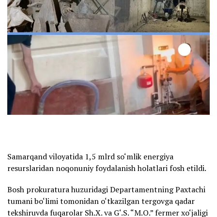
Samarqand viloyatida 1,5 mlrd so‘mlik energiya
resurslaridan noqonuniy foydalanish holatlari fosh etildi.
Bosh prokuratura huzuridagi Departamentning Paxtachi
tumani bo‘limi tomonidan o‘tkazilgan tergovga qadar
tekshiruvda fuqarolar Sh.X. va G‘.S. “M.O.” fermer xo‘jaligi