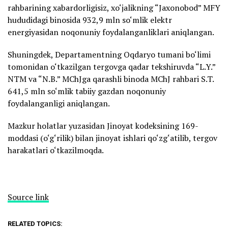
rahbarining xabardorligisiz, xo‘jalikning “Jaxonobod” MFY
hududidagi binosida 932,9 mln so‘mlik elektr
energiyasidan noqonuniy foydalanganliklari aniqlangan.
Shuningdek, Departamentning Oqdaryo tumani bo‘limi
tomonidan o‘tkazilgan tergovga qadar tekshiruvda “L.Y.”
NTM va “N.B.” MChJga qarashli binoda MChJ rahbari S.T.
641,5 mln so‘mlik tabiiy gazdan noqonuniy
foydalanganligi aniqlangan.
Mazkur holatlar yuzasidan Jinoyat kodeksining 169-
moddasi (o‘g‘rilik) bilan jinoyat ishlari qo‘zg‘atilib, tergov
harakatlari o‘tkazilmoqda.
Source link
RELATED TOPICS: