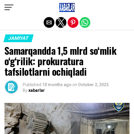
Exit mobile version
JAMIYAT
Samarqandda 1,5 mlrd so‘mlik
o‘g‘rilik: prokuratura
tafsilotlarni ochiqladi
Published
10 months ago
on
October 2, 2025
By
xabarlar