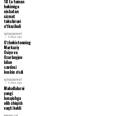
10 ta tuman
hokimiga
nisbatan
xizmat
tekshiruvi
o‘tkaziladi
IQTISODIYOT
3 days ago
O‘zbekistonning
Markaziy
Osiyo va
Ozarbayjon
bilan
savdosi
keskin o‘sdi
IQTISODIYOT
5 days ago
Mahallalarni
yangi
bosqichga
olib chiqish
vaqti keldi
MAHALLIY