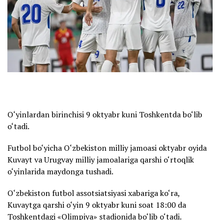
O‘yinlardan birinchisi 9 oktyabr kuni Toshkentda bo‘lib
o‘tadi.
Futbol bo‘yicha O‘zbekiston milliy jamoasi oktyabr oyida
Kuvayt va Urugvay milliy jamoalariga qarshi o‘rtoqlik
o‘yinlarida maydonga tushadi.
O‘zbekiston futbol assotsiatsiyasi xabariga ko‘ra,
Kuvaytga qarshi o‘yin 9 oktyabr kuni soat 18:00 da
Toshkentdagi «Olimpiya» stadionida bo‘lib o‘tadi.