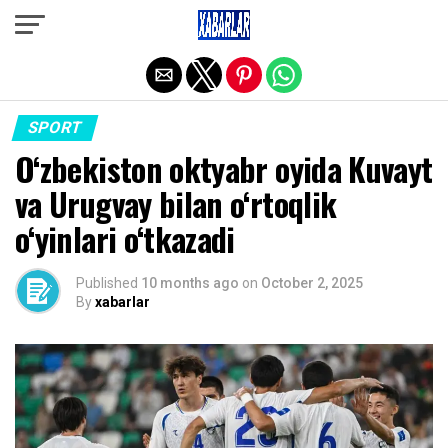
Exit mobile version
SPORT
O‘zbekiston oktyabr oyida Kuvayt
va Urugvay bilan o‘rtoqlik
o‘yinlari o‘tkazadi
Published
10 months ago
on
October 2, 2025
By
xabarlar