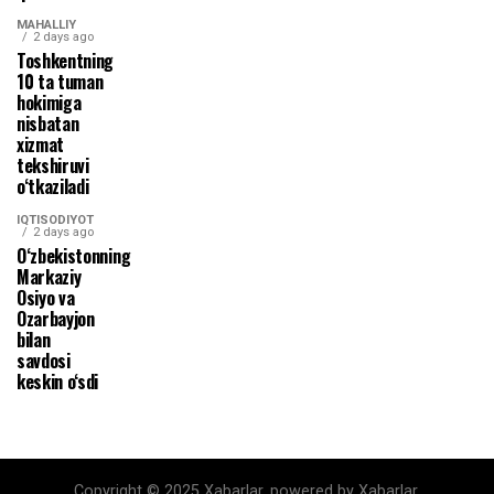
MAHALLIY
2 days ago
Toshkentning
10 ta tuman
hokimiga
nisbatan
xizmat
tekshiruvi
o‘tkaziladi
IQTISODIYOT
2 days ago
O‘zbekistonning
Markaziy
Osiyo va
Ozarbayjon
bilan
savdosi
keskin o‘sdi
Copyright © 2025 Xabarlar. powered by Xabarlar.