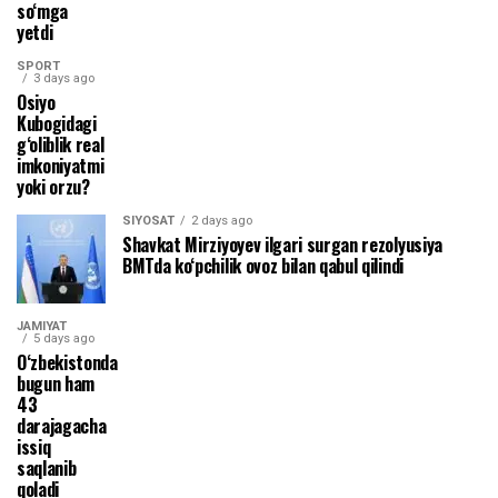
so‘mga
yetdi
SPORT
3 days ago
Osiyo
Kubogidagi
g‘oliblik real
imkoniyatmi
yoki orzu?
SIYOSAT
2 days ago
Shavkat Mirziyoyev ilgari surgan rezolyusiya
BMTda ko‘pchilik ovoz bilan qabul qilindi
JAMIYAT
5 days ago
O‘zbekistonda
bugun ham
43
darajagacha
issiq
saqlanib
qoladi