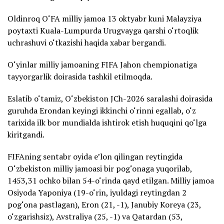
Oldinroq O‘FA milliy jamoa 13 oktyabr kuni Malayziya
poytaxti Kuala-Lumpurda Urugvayga qarshi o‘rtoqlik
uchrashuvi o‘tkazishi haqida xabar bergandi.
O‘yinlar milliy jamoaning FIFA Jahon chempionatiga
tayyorgarlik doirasida tashkil etilmoqda.
Eslatib o‘tamiz, O‘zbekiston JCh-2026 saralashi doirasida
guruhda Erondan keyingi ikkinchi o‘rinni egallab, o‘z
tarixida ilk bor mundialda ishtirok etish huquqini qo‘lga
kiritgandi.
FIFAning sentabr oyida e’lon qilingan reytingida
O‘zbekiston milliy jamoasi bir pog‘onaga yuqorilab,
1453,31 ochko bilan 54-o‘rinda qayd etilgan. Milliy jamoa
Osiyoda Yaponiya (19-o‘rin, iyuldagi reytingdan 2
pog‘ona pastlagan), Eron (21, -1), Janubiy Koreya (23,
o‘zgarishsiz), Avstraliya (25, -1) va Qatardan (53,