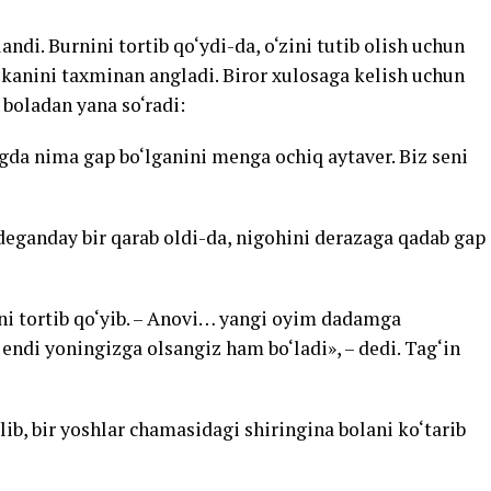
landi. Burnini tortib qo‘ydi-da, o‘zini tutib olish uchun
ekanini taxminan angladi. Biror xulosaga kelish uchun
 boladan yana so‘radi:
ingda nima gap bo‘lganini menga ochiq aytaver. Biz seni
deganday bir qarab oldi-da, nigohini derazaga qadab gap
ini tortib qo‘yib. – Anovi… yangi oyim dadamga
a, endi yoningizga olsangiz ham bo‘ladi», – dedi. Tag‘in
lib, bir yoshlar chamasidagi shiringina bolani ko‘tarib