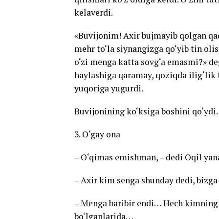
kelaverdi.
«Buvijonim! Axir bujmayib qolgan qad
mehr to‘la siynangizga qo‘yib tin ol
o‘zi menga katta sovg‘a emasmi?» deg
haylashiga qaramay, qoziqda ilig‘lik t
yuqoriga yugurdi.
Buvijonining ko‘ksiga boshini qo‘ydi.
3. O‘gay ona
– O‘qimas emishman, – dedi Oqil yana 
– Axir kim senga shunday dedi, bizga 
– Menga baribir endi… Hech kimning
bo‘lganlarida…