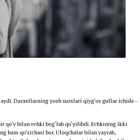
di. Daraxtlarning yosh surxlari qiyg‘os gullar ichida –
 qo‘y bilan echki bog‘lab qo‘yilibdi. Echkining ikki
ing ham qo‘zichasi bor. Uloqchalar bilan yayrab,