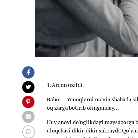
1. Arqon uzildi
Bahor… Yonoqlarni mayin shabada silay
oq zarga botirib olinganday…
Huv anovi do‘nglikdagi maysazorga bir
uloqchasi dikir-dikir sakraydi. Qo‘yn