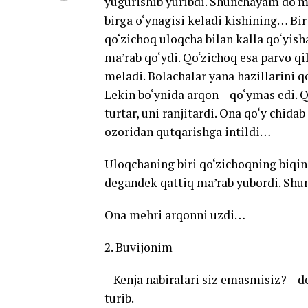
yugurishib yuribdi. Shunchayam do‘mb
birga o‘ynagisi keladi kishining… Bi
qo‘zichoq uloqcha bilan kalla qo‘yish
ma’rab qo‘ydi. Qo‘zichoq esa parvo 
meladi. Bolachalar yana hazillarini qo
Lekin bo‘ynida arqon – qo‘ymas edi. Qo
turtar, uni ranjitardi. Ona qo‘y chida
ozoridan qutqarishga intildi…
Uloqchaning biri qo‘zichoqning biqin
degandek qattiq ma’rab yubordi. Shun
Ona mehri arqonni uzdi…
2. Buvijonim
– Kenja nabiralari siz emasmisiz? – d
turib.