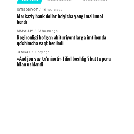
IQTISODIYOT
16 hours ago
Markaziy bank dollar bo‘yicha yangi ma’lumot
berdi
MAHALLIY
23 hours ago
Nogironligi bo‘lgan abituriyentlarga imtihonda
qo‘shimcha vaqt beriladi
JAMIYAT
1 day ago
«Andijon suv ta’minoti» filial boshlig‘i katta pora
bilan ushlandi