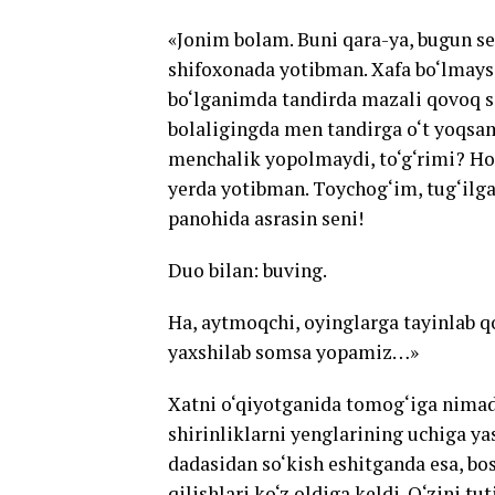
«Jonim bolam. Buni qara-ya, bugun se
shifoxonada yotibman. Xafa bo‘lmay
bo‘lganimda tandirda mazali qovoq s
bolaligingda men tandirga o‘t yoqsa
menchalik yopolmaydi, to‘g‘rimi? Hoz
yerda yotibman. Toychog‘im, tug‘ilg
panohida asrasin seni!
Duo bilan: buving.
Ha, aytmoqchi, oyinglarga tayinlab qo
yaxshilab somsa yopamiz…»
Xatni o‘qiyotganida tomog‘iga nimadir
shirinliklarni yenglarining uchiga yas
dadasidan so‘kish eshitganda esa, bosh
qilishlari ko‘z oldiga keldi. O‘zini t