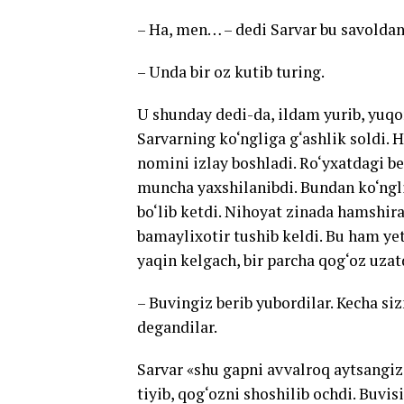
– Ha, men… – dedi Sarvar bu savoldan
– Unda bir oz kutib turing.
U shunday dedi-da, ildam yurib, yuqo
Sarvarning ko‘ngliga g‘ashlik soldi. 
nomini izlay boshladi. Ro‘yxatdagi be
muncha yaxshilanibdi. Bundan ko‘ngli
bo‘lib ketdi. Nihoyat zinada hamshir
bamaylixotir tushib keldi. Bu ham ye
yaqin kelgach, bir parcha qog‘oz uzat
– Buvingiz berib yubordilar. Kecha si
degandilar.
Sarvar «shu gapni avvalroq aytsangiz
tiyib, qog‘ozni shoshilib ochdi. Buvis