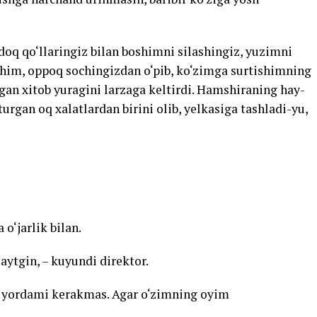
oq qo‘llaringiz bilan boshimni silashingiz, yuzimni
ishim, oppoq sochingizdan o‘pib, ko‘zimga surtishimning
an xitob yuragini larzaga keltirdi. Hamshiraning hay-
urgan oq xalatlardan birini olib, yelkasiga tashladi-yu,
o‘jarlik bilan.
aytgin, – kuyundi direktor.
 yordami kerakmas. Agar o‘zimning oyim