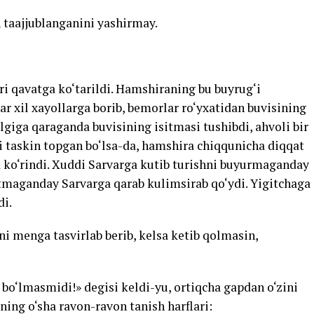
 taajjublanganini yashirmay.
ri qavatga ko‘tarildi. Hamshiraning bu buyrug‘i
Har xil xayollarga borib, bemorlar ro‘yxatidan buvisining
lgiga qaraganda buvisining isitmasi tushibdi, ahvoli bir
 taskin topgan bo‘lsa-da, hamshira chiqqunicha diqqat
a ko‘rindi. Xuddi Sarvarga kutib turishni buyurmaganday
tmaganday Sarvarga qarab kulimsirab qo‘ydi. Yigitchaga
di.
zni menga tasvirlab berib, kelsa ketib qolmasin,
 bo‘lmasmidi!» degisi keldi-yu, ortiqcha gapdan o‘zini
ining o‘sha ravon-ravon tanish harflari: