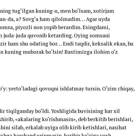
ning tug‘ilgan kuning-u, men bo‘lsam, xotirjam
san-da, a? Sovg‘a ham qilolmadim… Agar uyda
omsa, piyozli non yopib berardim. Esingdami,
m juda-juda quvonib ketarding. Oying somsani
ir ham shu odating bor… Endi taqdir, keksalik ekan, bu
an kuning muborak bo‘lsin! Baxtimizga ilohim o‘z
‘y: yerto‘ladagi qovoqni ishlatmay tursin. O‘zim chiqay,
 tiqilganday bo‘ldi. Yoshligida buvisining har xil
hirib, «akalaring ko‘rishmasin», deb berkitib berishlari,
ini silab, erkalab uyiga olib kirib ketishlari, nasihat
utishga harchand urinmasin, baribir ko‘ziga yosh