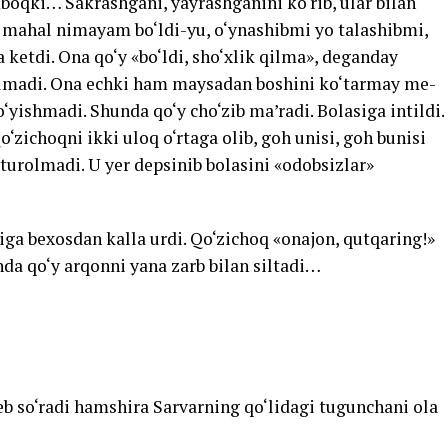
oqki… Sakrashgani, yayrashganini ko‘rib, ular bilan
r mahal nimayam bo‘ldi-yu, o‘ynashibmi yo talashibmi,
a ketdi. Ona qo‘y «bo‘ldi, sho‘xlik qilma», deganday
qilmadi. Ona echki ham maysadan boshini ko‘tarmay me-
‘yishmadi. Shunda qo‘y cho‘zib ma’radi. Bolasiga intildi.
‘zichoqni ikki uloq o‘rtaga olib, goh unisi, goh bunisi
b turolmadi. U yer depsinib bolasini «odobsizlar»
iga bexosdan kalla urdi. Qo‘zichoq «onajon, qutqaring!»
da qo‘y arqonni yana zarb bilan siltadi…
eb so‘radi hamshira Sarvarning qo‘lidagi tugunchani ola