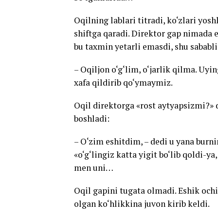
Oqilning lablari titradi, ko‘zlari yosh
shiftga qaradi. Direktor gap nimada 
bu taxmin yetarli emasdi, shu sababli
– Oqiljon o‘g‘lim, o‘jarlik qilma. Uy
xafa qildirib qo‘ymaymiz.
Oqil direktorga «rost aytyapsizmi?» 
boshladi:
– O‘zim eshitdim, – dedi u yana burn
«o‘g‘lingiz katta yigit bo‘lib qoldi-y
men uni…
Oqil gapini tugata olmadi. Eshik ochi
olgan ko‘hlikkina juvon kirib keldi.