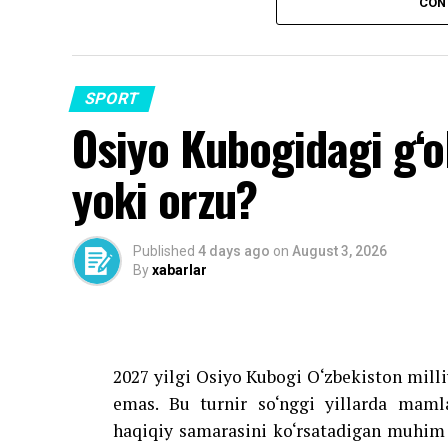
CON
Abduqodir Husanov o‘tgan mavsumda «Man
tushib, Angliya Kubogi va Liga Kubogini
O‘zbekiston terma jamoasi bilan mamlakat
SPORT
Osiyo Kubogidagi g‘o
yoki orzu?
Source link
Published
4 days ago
on
August 3, 2026
By
xabarlar
2027 yilgi Osiyo Kubogi O‘zbekiston mil
emas. Bu turnir so‘nggi yillarda mamla
haqiqiy samarasini ko‘rsatadigan muhim