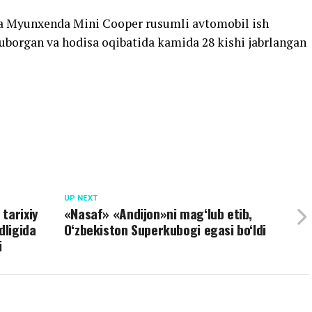
lida Myunxenda Mini Cooper rusumli avtomobil ish
yuborgan va hodisa oqibatida kamida 28 kishi jabrlangan
UP NEXT
tarixiy
«Nasaf» «Andijon»ni mag‘lub etib,
dligida
O‘zbekiston Superkubogi egasi bo‘ldi
i