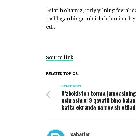
Eslatib o‘tamiz, joriy yilning fevra
tashlagan bir guruh ishchilarni urib 
edi.
Source link
RELATED TOPICS:
DON'T MISS
O‘zbekiston terma jamoasining 
uchrashuvi 9 qavatli bino balan
katta ekranda namoyish etilad
xabarlar