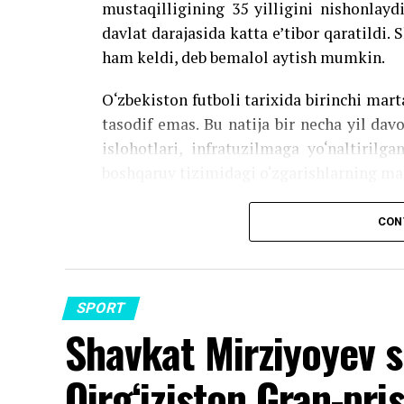
mustaqilligining 35 yilligini nishonlayd
davlat darajasida katta e’tibor qaratildi. 
ham keldi, deb bemalol aytish mumkin.
O‘zbekiston futboli tarixida birinchi mar
tasodif emas. Bu natija bir necha yil dav
islohotlari, infratuzilmaga yo‘naltirilg
boshqaruv tizimidagi o‘zgarishlarning ma
Ammo eng katta savol hali ham ochiq q
CON
uchun yetarlimi?
Davlat siyosati o‘z samarasi
SPORT
So‘nggi yillarda Prezident Shavkat Mirzi
Shavkat Mirziyoyev s
siyosatining muhim yo‘nalishlaridan birig
cheklanib qolmadi.
Qirg‘iziston Gran-pri