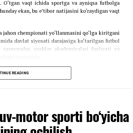
i. O‘tgan vaqt ichida sportga va ayniqsa futbolga
Shunday ekan, bu e’tibor natijasini ko‘raydigan vaqt
ta jahon chempionati yo‘llanmasini qo‘lga kiritgani
omida davlat siyosati darajasiga ko‘tarilgan futbol
an sarmoyalar, yoshlar akademiyalari faoliyati va
ntiqiy davomidir.
olmoqda: bu o‘sish Osiyo Kubogida chempionlik
TINUE READING
ni bermoqda
yoyev rahbarligida futbolni rivojlantirish davlat
uv-motor sporti bo‘yicha
a aylandi. Bu jarayon faqat kattalar futboli bilan
sining ochilish