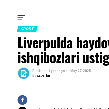
SPORT
Liverpulda haydo
ishqibozlari usti
Published
1 year ago
on
May 27, 2025
By
xabarlar