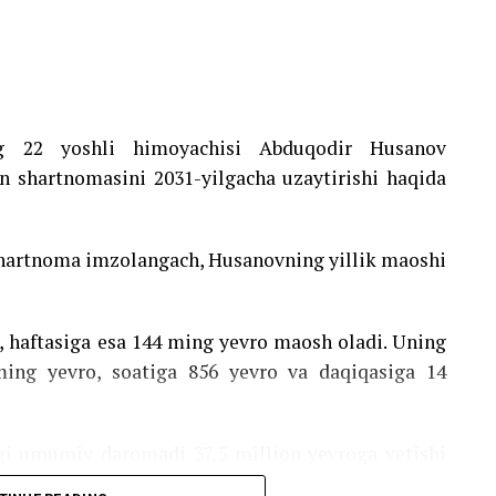
ng 22 yoshli himoyachisi Abduqodir Husanov
an shartnomasini 2031-yilgacha uzaytirishi haqida
 shartnoma imzolangach, Husanovning yillik maoshi
, haftasiga esa 144 ming yevro maosh oladi. Uning
ming yevro, soatiga 856 yevro va daqiqasiga 14
gi umumiy daromadi 37,5 million yevroga yetishi
obga olinmagan.