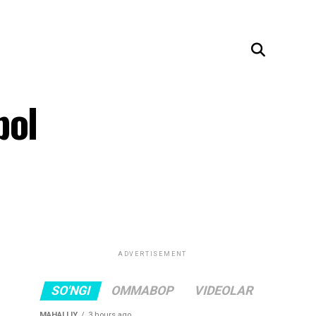
bol
ADVERTISEMENT
SO'NGI
OMMABOP
VIDEOLAR
MAHALLIY
3 hours ago