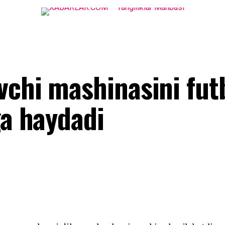
vchi mashinasini fut
ga haydadi