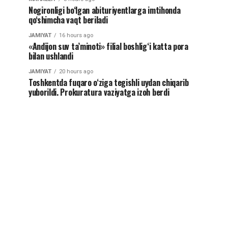
Nogironligi bo‘lgan abituriyentlarga imtihonda
qo‘shimcha vaqt beriladi
JAMIYAT
16 hours ago
«Andijon suv ta’minoti» filial boshlig‘i katta pora
bilan ushlandi
JAMIYAT
20 hours ago
Toshkentda fuqaro o‘ziga tegishli uydan chiqarib
yuborildi. Prokuratura vaziyatga izoh berdi