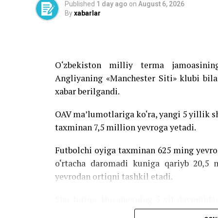
Published
1 day ago
on
August 6, 2026
By
xabarlar
O‘zbekiston milliy terma jamoasini
Angliyaning «Manchester Siti» klubi bil
xabar berilgandi.
OAV ma’lumotlariga ko‘ra, yangi 5 yillik
taxminan 7,5 million yevroga yetadi.
Futbolchi oyiga taxminan 625 ming yevro
o‘rtacha daromadi kuniga qariyb 20,5 
yevrodan ortiqni tashkil etadi.
Shu tariqa, Husanovning 5 yil davomida
mumkin. Bunda turli mukofot pullari his