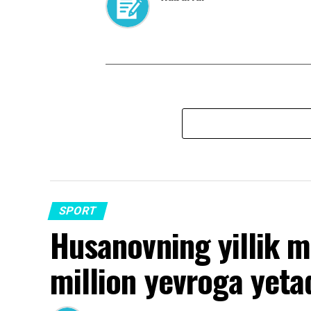
SPORT
Husanovning yillik m
million yevroga yeta