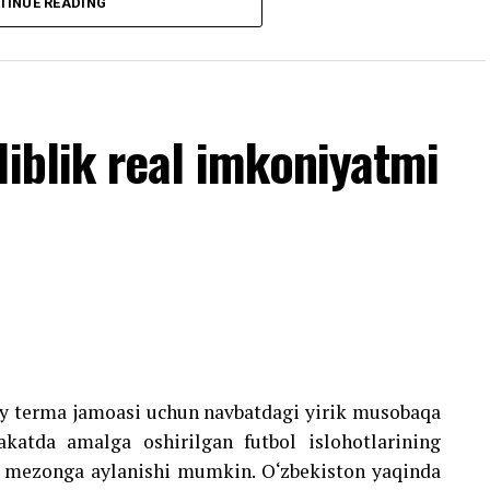
TINUE READING
chester Siti» safida 37 ta uchrashuvda maydonga
 qo‘lga kiritishda ishtirok etgan. Shuningdek, u
 tarixidagi ilk jahon chempionatida qatnashdi.
liblik real imkoniyatmi
liy terma jamoasi uchun navbatdagi yirik musobaqa
katda amalga oshirilgan futbol islohotlarining
 mezonga aylanishi mumkin. O‘zbekiston yaqinda