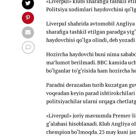
«Liverpul» klubi sharafiga tashkil et
Politsiya xodimlari haydovchini qo‘lg
Liverpul shahrida avtomobil Angliya 
sharafiga tashkil etilgan paradga yig
haydovchisi qo‘lga olindi, deb yozad
Hozircha haydovchi buni nima sababd
ma’lumot berilmadi. BBC kamida uch 
bo‘lganlar to‘g‘risida ham hozircha 
Paradni derazadan turib kuzatgan gu
voqeadan keyin parad ishtirokchilari 
politsiyachilar ularni orqaga chetlat
«Liverpul» joriy mavsumda Premer-lig
g‘alabasi hisoblanadi. Klub Angliya ol
chempion bo‘lmoqda. 25 may kuni jam