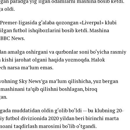
ilgan paradga yig‘ilgan odamlarni mashina bosib ketdi.
a oldi.
Premer-ligasida g‘alaba qozongan «Liverpul» klubi
‘ilgan futbol ishqibozlarini bosib ketdi. Mashina
i BBC News.
an amalga oshirgani va qurbonlar soni bo‘yicha rasmiy
kishi jarohat olgani haqida yozmoqda. Halok
hech narsa ma’lum emas.
vohning Sky News’ga ma’lum qilishicha, yuz bergan
mashinani ta’qib qilishni boshlagan, biroq
gan.
ada muddatidan oldin g‘olib bo‘ldi — bu klubning 20-
iy futbol divizionida 2020 yildan beri birinchi marta
oani taqdirlash marosimi bo‘lib o‘tgandi.