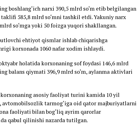
ing boshlang‘ich narxi 390,5 mlrd so‘m etib belgilangan
 taklifi 585,8 mlrd so‘mni tashkil etdi. Yakuniy narx
mlrd so‘mga yoki 50 foizga yuqori shakllangan.
lovchi ehtiyot qismlar ishlab chiqarishga
hrigi korxonada 1060 nafar xodim ishlaydi.
1 oktyabr holatida korxonaning sof foydasi 146,6 mlrd
ing balans qiymati 396,9 mlrd so‘m, aylanma aktivlari
 korxonaning asosiy faoliyat turini kamida 10 yil
, avtomobilsozlik tarmog‘iga oid qator majburiyatlarni
ona faoliyati bilan bog‘liq ayrim qarorlar
da qabul qilinishi nazarda tutilgan.