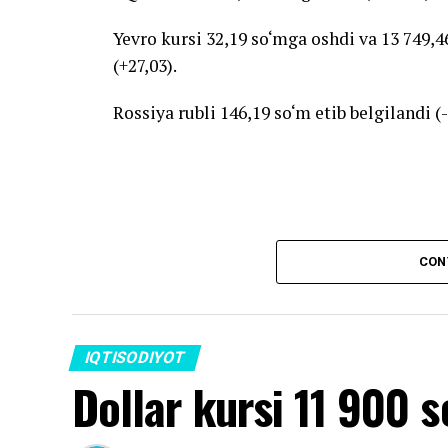
Yevro kursi 32,19 so‘mga oshdi va 13 749,46
(+27,03).
Rossiya rubli 146,19 so‘m etib belgilandi (-
Source link
CON
IQTISODIYOT
Dollar kursi 11 900 