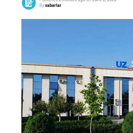
By
xabarlar