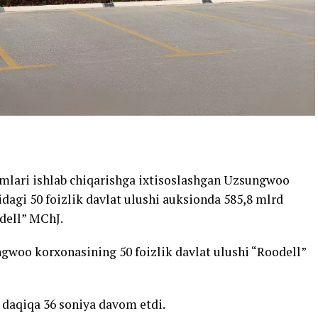
smlari ishlab chiqarishga ixtisoslashgan Uzsungwoo
dagi 50 foizlik davlat ulushi auksionda 585,8 mlrd
odell” MChJ.
gwoo korxonasining 50 foizlik davlat ulushi “Roodell”
4 daqiqa 36 soniya davom etdi.