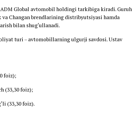
 ADM Global avtomobil holdingi tarkibiga kiradi. Guruh
k va Changan brendlarining distribyutsiyasi hamda
rish bilan shug‘ullanadi.
oliyat turi – avtomobillarning ulgurji savdosi. Ustav
 foiz);
 (33,30 foiz);
i (33,30 foiz).