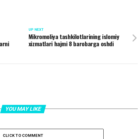
UP NEXT
Mikromoliya tashkilotlarining islomiy
arni
xizmatlari hajmi 8 barobarga oshdi
YOU MAY LIKE
CLICK TO COMMENT