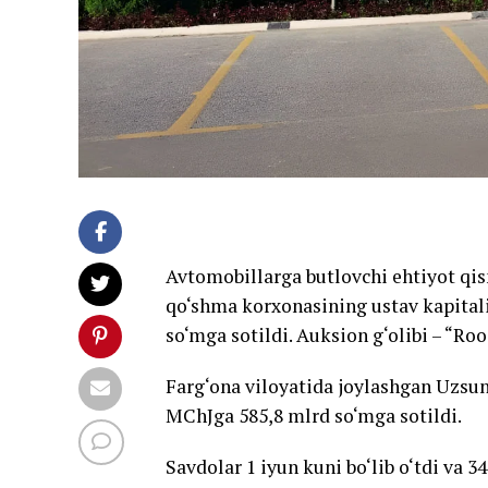
Avtomobillarga butlovchi ehtiyot qi
qo‘shma korxonasining ustav kapitali
so‘mga sotildi. Auksion g‘olibi – “Ro
Farg‘ona viloyatida joylashgan Uzsun
MChJga 585,8 mlrd so‘mga sotildi.
Savdolar 1 iyun kuni bo‘lib o‘tdi va 3