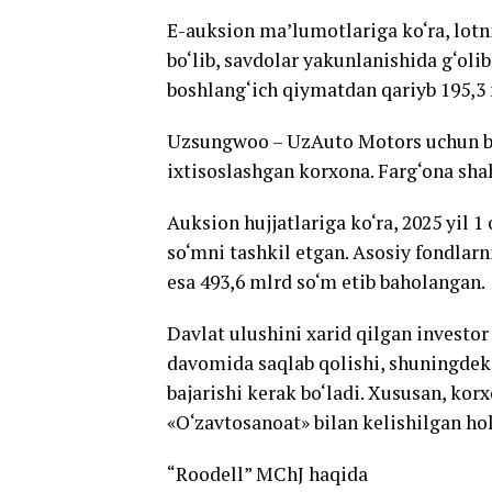
E-auksion ma’lumotlariga ko‘ra, lotn
bo‘lib, savdolar yakunlanishida g‘olib
boshlang‘ich qiymatdan qariyb 195,3 
Uzsungwoo – UzAuto Motors uchun but
ixtisoslashgan korxona. Farg‘ona sha
Auksion hujjatlariga ko‘ra, 2025 yil 
so‘mni tashkil etgan. Asosiy fondlarn
esa 493,6 mlrd so‘m etib baholangan.
Davlat ulushini xarid qilgan investor
davomida saqlab qolishi, shuningdek
bajarishi kerak bo‘ladi. Xususan, korx
«O‘zavtosanoat» bilan kelishilgan hol
“Roodell” MChJ haqida