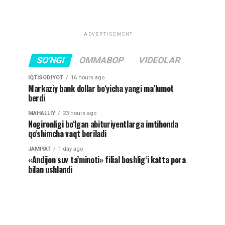
ADVERTISEMENT
SO'NGI
OMMABOP
VIDEOLAR
IQTISODIYOT
16 hours ago
Markaziy bank dollar bo‘yicha yangi ma’lumot
berdi
MAHALLIY
23 hours ago
Nogironligi bo‘lgan abituriyentlarga imtihonda
qo‘shimcha vaqt beriladi
JAMIYAT
1 day ago
«Andijon suv ta’minoti» filial boshlig‘i katta pora
bilan ushlandi