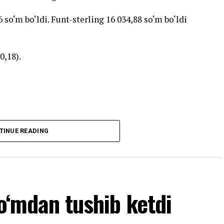
 so‘m bo‘ldi. Funt-sterling 16 034,88 so‘m bo‘ldi
0,18).
TINUE READING
so‘mdan tushib ketdi