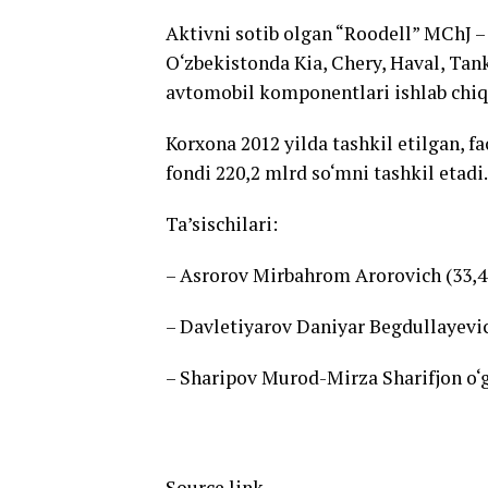
Aktivni sotib olgan “Roodell” MChJ –
O‘zbekistonda Kia, Chery, Haval, Tan
avtomobil komponentlari ishlab chiqa
Korxona 2012 yilda tashkil etilgan, fa
fondi 220,2 mlrd so‘mni tashkil etadi.
Ta’sischilari:
– Asrorov Mirbahrom Arorovich (33,40
– Davletiyarov Daniyar Begdullayevich
– Sharipov Murod-Mirza Sharifjon o‘g‘l
Source link