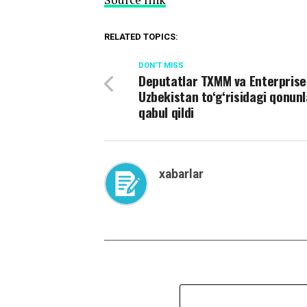
RELATED TOPICS:
DON'T MISS
Deputatlar TXMM va Enterprise
Uzbekistan to‘g‘risidagi qonunl
qabul qildi
xabarlar