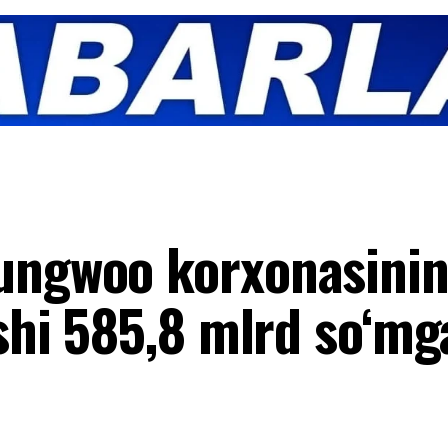
sungwoo korxonasini
ushi 585,8 mlrd so‘mg