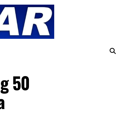
ng 50
a