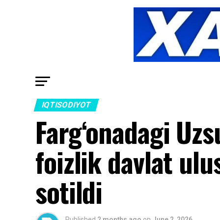
IQTISODIYOT
Farg‘onadagi Uz
foizlik davlat ul
sotildi
Published
2 months ago
on
June 2, 2026