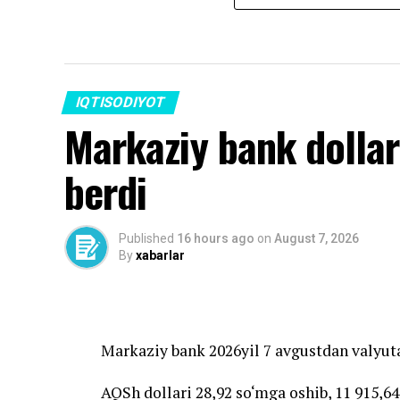
IQTISODIYOT
Markaziy bank dollar
berdi
Published
16 hours ago
on
August 7, 2026
By
xabarlar
Markaziy bank 2026yil 7 avgustdan valyuta
AQSh dollari 28,92 so‘mga oshib, 11 915,64