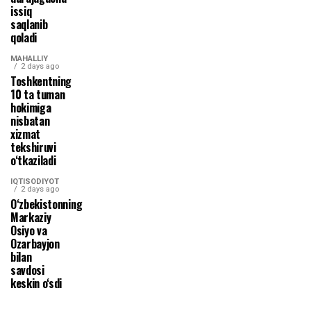
issiq
saqlanib
qoladi
MAHALLIY
2 days ago
Toshkentning
10 ta tuman
hokimiga
nisbatan
xizmat
tekshiruvi
o‘tkaziladi
IQTISODIYOT
2 days ago
O‘zbekistonning
Markaziy
Osiyo va
Ozarbayjon
bilan
savdosi
keskin o‘sdi