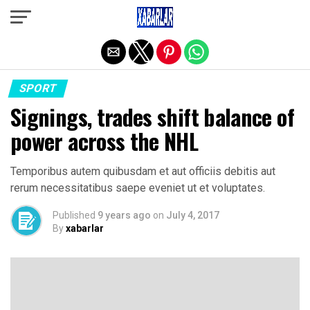
Exit mobile version
SPORT
Signings, trades shift balance of
power across the NHL
Temporibus autem quibusdam et aut officiis debitis aut
rerum necessitatibus saepe eveniet ut et voluptates.
Published
9 years ago
on
July 4, 2017
By
xabarlar