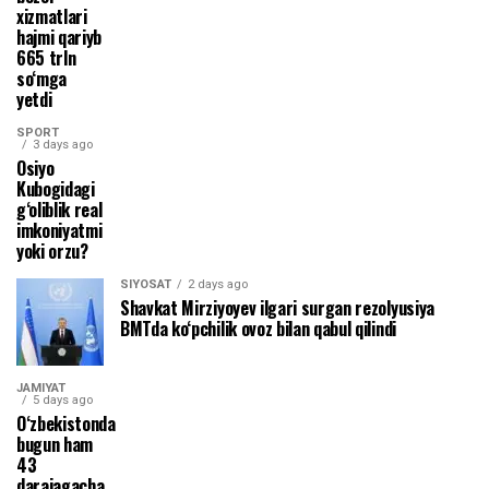
xizmatlari
hajmi qariyb
665 trln
so‘mga
yetdi
SPORT
3 days ago
Osiyo
Kubogidagi
g‘oliblik real
imkoniyatmi
yoki orzu?
SIYOSAT
2 days ago
Shavkat Mirziyoyev ilgari surgan rezolyusiya
BMTda ko‘pchilik ovoz bilan qabul qilindi
JAMIYAT
5 days ago
O‘zbekistonda
bugun ham
43
darajagacha