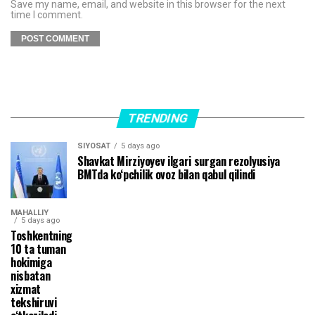
Save my name, email, and website in this browser for the next
time I comment.
TRENDING
SIYOSAT
5 days ago
Shavkat Mirziyoyev ilgari surgan rezolyusiya
BMTda ko‘pchilik ovoz bilan qabul qilindi
MAHALLIY
5 days ago
Toshkentning
10 ta tuman
hokimiga
nisbatan
xizmat
tekshiruvi