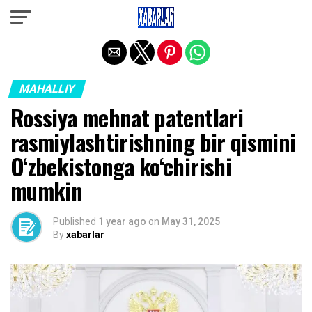
Exit mobile version
MAHALLIY
Rossiya mehnat patentlari
rasmiylashtirishning bir qismini
O‘zbekistonga ko‘chirishi
mumkin
Published
1 year ago
on
May 31, 2025
By
xabarlar