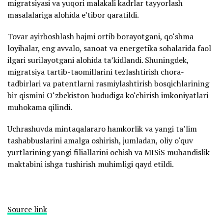
migratsiyasi va yuqori malakali kadrlar tayyorlash
masalalariga alohida e’tibor qaratildi.
Tovar ayirboshlash hajmi ortib borayotgani, qo‘shma
loyihalar, eng avvalo, sanoat va energetika sohalarida faol
ilgari surilayotgani alohida ta’kidlandi. Shuningdek,
migratsiya tartib-taomillarini tezlashtirish chora-
tadbirlari va patentlarni rasmiylashtirish bosqichlarining
bir qismini O‘zbekiston hududiga ko‘chirish imkoniyatlari
muhokama qilindi.
Uchrashuvda mintaqalararo hamkorlik va yangi ta’lim
tashabbuslarini amalga oshirish, jumladan, oliy o‘quv
yurtlarining yangi filiallarini ochish va MISiS muhandislik
maktabini ishga tushirish muhimligi qayd etildi.
Source link