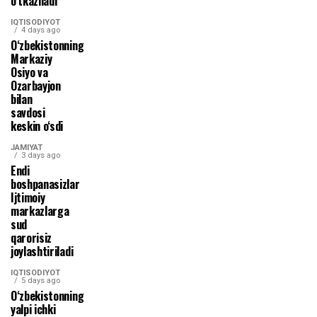
o‘tkaziladi
IQTISODIYOT
4 days ago
O‘zbekistonning
Markaziy
Osiyo va
Ozarbayjon
bilan
savdosi
keskin o‘sdi
JAMIYAT
3 days ago
Endi
boshpanasizlar
Ijtimoiy
markazlarga
sud
qarorisiz
joylashtiriladi
IQTISODIYOT
5 days ago
O‘zbekistonning
yalpi ichki