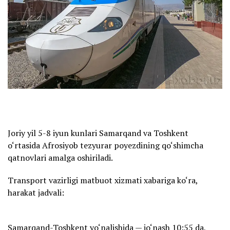
Joriy yil 5-8 iyun kunlari Samarqand va Toshkent
o‘rtasida Afrosiyob tezyurar poyezdining qo‘shimcha
qatnovlari amalga oshiriladi.
Transport vazirligi matbuot xizmati xabariga ko‘ra,
harakat jadvali:
Samarqand-Toshkent yo‘nalishida — jo‘nash 10:55 da,