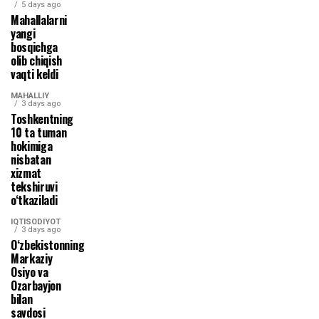
5 days ago
Mahallalarni
yangi
bosqichga
olib chiqish
vaqti keldi
MAHALLIY
3 days ago
Toshkentning
10 ta tuman
hokimiga
nisbatan
xizmat
tekshiruvi
o‘tkaziladi
IQTISODIYOT
3 days ago
O‘zbekistonning
Markaziy
Osiyo va
Ozarbayjon
bilan
savdosi