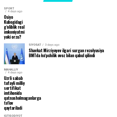
SPORT
4 days ago
Osiyo
Kubogidagi
g‘oliblik real
imkoniyatmi
yoki orzu?
SIYOSAT
3 days ago
Shavkat Mirziyoyev ilgari surgan rezolyusiya
BMTda ko‘pchilik ovoz bilan qabul qilindi
MAHALLIY
4 days ago
Uzrli sabab
tufayli milliy
sertifikat
imtihonida
qatnasholmaganlarga
to‘lov
qaytariladi
IQTISODIYOT