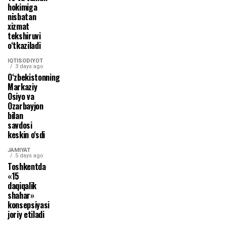
hokimiga
nisbatan
xizmat
tekshiruvi
o‘tkaziladi
IQTISODIYOT
3 days ago
O‘zbekistonning
Markaziy
Osiyo va
Ozarbayjon
bilan
savdosi
keskin o‘sdi
JAMIYAT
5 days ago
Toshkentda
«15
daqiqalik
shahar»
konsepsiyasi
joriy etiladi