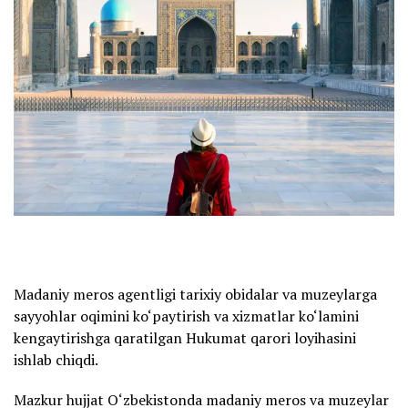
Madaniy meros agentligi tarixiy obidalar va muzeylarga
sayyohlar oqimini ko‘paytirish va xizmatlar ko‘lamini
kengaytirishga qaratilgan Hukumat qarori loyihasini
ishlab chiqdi.
Mazkur hujjat O‘zbekistonda madaniy meros va muzeylar