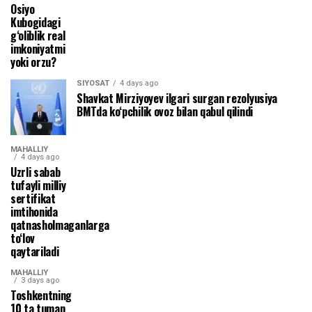
Osiyo
Kubogidagi
g‘oliblik real
imkoniyatmi
yoki orzu?
SIYOSAT
4 days ago
Shavkat Mirziyoyev ilgari surgan rezolyusiya
BMTda ko‘pchilik ovoz bilan qabul qilindi
MAHALLIY
4 days ago
Uzrli sabab
tufayli milliy
sertifikat
imtihonida
qatnasholmaganlarga
to‘lov
qaytariladi
MAHALLIY
3 days ago
Toshkentning
10 ta tuman