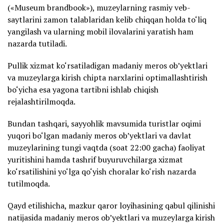
(«Museum brandbook»), muzeylarning rasmiy veb-
saytlarini zamon talablaridan kelib chiqqan holda to‘liq
yangilash va ularning mobil ilovalarini yaratish ham
nazarda tutiladi.
Pullik xizmat ko‘rsatiladigan madaniy meros ob’yektlari
va muzeylarga kirish chipta narxlarini optimallashtirish
bo‘yicha esa yagona tartibni ishlab chiqish
rejalashtirilmoqda.
Bundan tashqari, sayyohlik mavsumida turistlar oqimi
yuqori bo‘lgan madaniy meros ob’yektlari va davlat
muzeylarining tungi vaqtda (soat 22:00 gacha) faoliyat
yuritishini hamda tashrif buyuruvchilarga xizmat
ko‘rsatilishini yo‘lga qo‘yish choralar ko‘rish nazarda
tutilmoqda.
Qayd etilishicha, mazkur qaror loyihasining qabul qilinishi
natijasida madaniy meros ob’yektlari va muzeylarga kirish