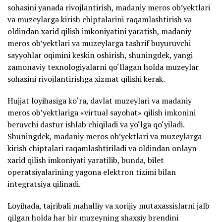
sohasini yanada rivojlantirish, madaniy meros ob’yektlari
va muzeylarga kirish chiptalarini raqamlashtirish va
oldindan xarid qilish imkoniyatini yaratish, madaniy
meros ob’yektlari va muzeylarga tashrif buyuruvchi
sayyohlar oqimini keskin oshirish, shuningdek, yangi
zamonaviy texnologiyalarni qo‘llagan holda muzeylar
sohasini rivojlantirishga xizmat qilishi kerak.
Hujjat loyihasiga ko‘ra, davlat muzeylari va madaniy
meros ob’yektlariga «virtual sayohat» qilish imkonini
beruvchi dastur ishlab chiqiladi va yo‘lga qo‘yiladi.
Shuningdek, madaniy meros ob’yektlari va muzeylarga
kirish chiptalari raqamlashtiriladi va oldindan onlayn
xarid qilish imkoniyati yaratilib, bunda, bilet
operatsiyalarining yagona elektron tizimi bilan
integratsiya qilinadi.
Loyihada, tajribali mahalliy va xorijiy mutaxassislarni jalb
qilgan holda har bir muzeyning shaxsiy brendini