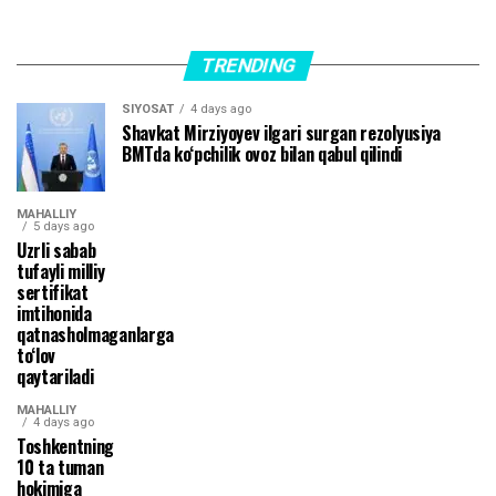
TRENDING
SIYOSAT
4 days ago
Shavkat Mirziyoyev ilgari surgan rezolyusiya
BMTda ko‘pchilik ovoz bilan qabul qilindi
MAHALLIY
5 days ago
Uzrli sabab
tufayli milliy
sertifikat
imtihonida
qatnasholmaganlarga
to‘lov
qaytariladi
MAHALLIY
4 days ago
Toshkentning
10 ta tuman
hokimiga