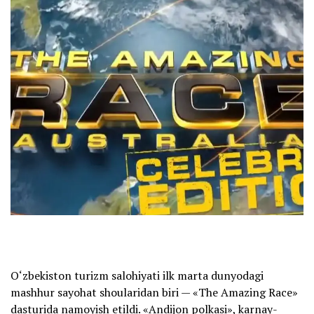
O‘zbekiston turizm salohiyati ilk marta dunyodagi
mashhur sayohat shoularidan biri — «The Amazing Race»
dasturida namoyish etildi. «Andijon polkasi», karnay-