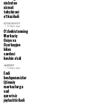
nisbatan
xizmat
tekshiruvi
o‘tkaziladi
IQTISODIYOT
4 days ago
O‘zbekistonning
Markaziy
Osiyo va
Ozarbayjon
bilan
savdosi
keskin o‘sdi
JAMIYAT
3 days ago
Endi
boshpanasizlar
Ijtimoiy
markazlarga
sud
qarorisiz
joylashtiriladi