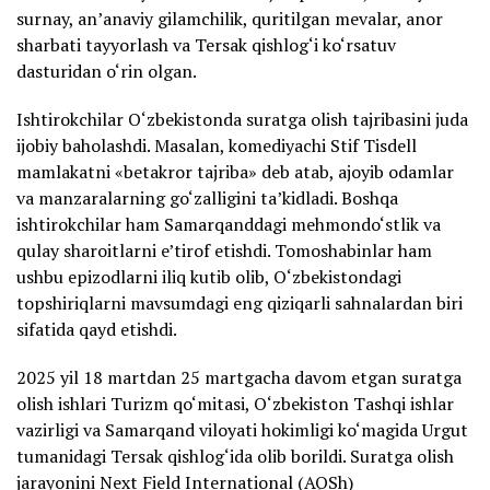
surnay, an’anaviy gilamchilik, quritilgan mevalar, anor
sharbati tayyorlash va Tersak qishlog‘i ko‘rsatuv
dasturidan o‘rin olgan.
Ishtirokchilar O‘zbekistonda suratga olish tajribasini juda
ijobiy baholashdi. Masalan, komediyachi Stif Tisdell
mamlakatni «betakror tajriba» deb atab, ajoyib odamlar
va manzaralarning go‘zalligini ta’kidladi. Boshqa
ishtirokchilar ham Samarqanddagi mehmondo‘stlik va
qulay sharoitlarni e’tirof etishdi. Tomoshabinlar ham
ushbu epizodlarni iliq kutib olib, O‘zbekistondagi
topshiriqlarni mavsumdagi eng qiziqarli sahnalardan biri
sifatida qayd etishdi.
2025 yil 18 martdan 25 martgacha davom etgan suratga
olish ishlari Turizm qo‘mitasi, O‘zbekiston Tashqi ishlar
vazirligi va Samarqand viloyati hokimligi ko‘magida Urgut
tumanidagi Tersak qishlog‘ida olib borildi. Suratga olish
jarayonini Next Field International (AQSh)