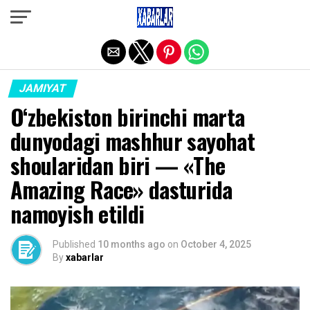
Exit mobile version
JAMIYAT
O‘zbekiston birinchi marta
dunyodagi mashhur sayohat
shoularidan biri — «The
Amazing Race» dasturida
namoyish etildi
Published
10 months ago
on
October 4, 2025
By
xabarlar