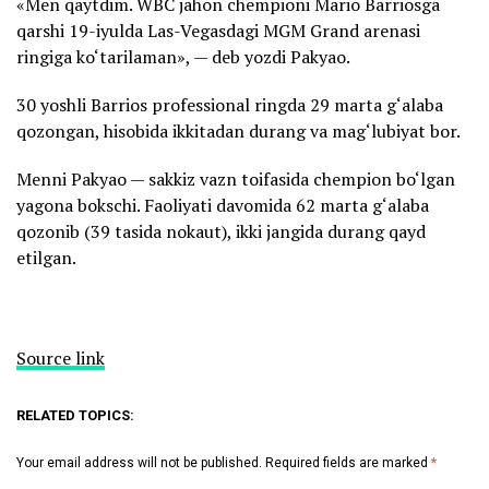
«Men qaytdim. WBC jahon chempioni Mario Barriosga
qarshi 19-iyulda Las-Vegasdagi MGM Grand arenasi
ringiga ko‘tarilaman», — deb yozdi Pakyao.
30 yoshli Barrios professional ringda 29 marta g‘alaba
qozongan, hisobida ikkitadan durang va mag‘lubiyat bor.
Menni Pakyao — sakkiz vazn toifasida chempion bo‘lgan
yagona bokschi. Faoliyati davomida 62 marta g‘alaba
qozonib (39 tasida nokaut), ikki jangida durang qayd
etilgan.
Source link
RELATED TOPICS:
Your email address will not be published.
Required fields are marked
*