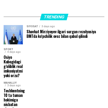
TRENDING
SIYOSAT
3 days ago
Shavkat Mirziyoyev ilgari surgan rezolyusiya
BMTda ko‘pchilik ovoz bilan qabul qilindi
SPORT
4 days ago
Osiyo
Kubogidagi
g‘oliblik real
imkoniyatmi
yoki orzu?
MAHALLIY
3 days ago
Toshkentning
10 ta tuman
hokimiga
nisbatan