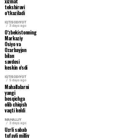
xizmat
tekshiruvi
o‘tkaziladi
IQTISODIYOT
3 days ago
O‘zbekistonning
Markaziy
Osiyo va
Ozarbayjon
bilan
savdosi
keskin o‘sdi
IQTISODIYOT
5 days ago
Mahallalarni
yangi
bosqichga
olib chiqish
vaqti keldi
MAHALLIY
3 days ago
Uzrli sabab
tufayli milliy