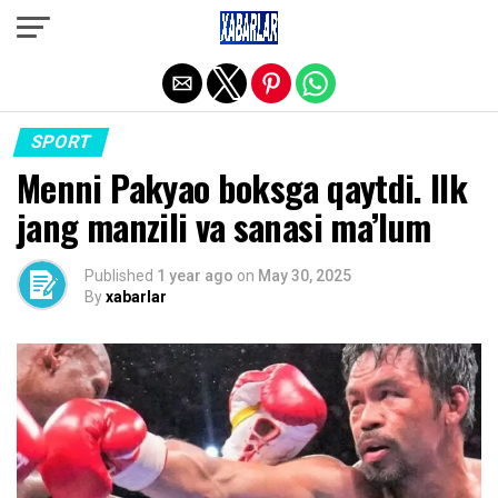
Exit mobile version
SPORT
Menni Pakyao boksga qaytdi. Ilk
jang manzili va sanasi ma’lum
Published
1 year ago
on
May 30, 2025
By
xabarlar