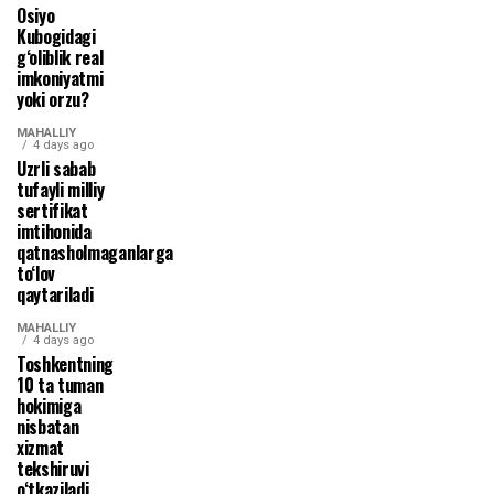
Osiyo
Kubogidagi
g‘oliblik real
imkoniyatmi
yoki orzu?
MAHALLIY
4 days ago
Uzrli sabab
tufayli milliy
sertifikat
imtihonida
qatnasholmaganlarga
to‘lov
qaytariladi
MAHALLIY
4 days ago
Toshkentning
10 ta tuman
hokimiga
nisbatan
xizmat
tekshiruvi
o‘tkaziladi