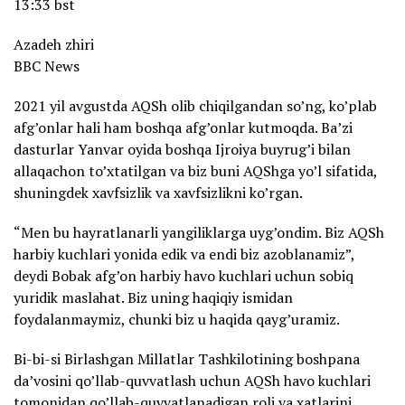
13:33 bst
Azadeh zhiri
BBC News
2021 yil avgustda AQSh olib chiqilgandan so’ng, ko’plab
afg’onlar hali ham boshqa afg’onlar kutmoqda. Ba’zi
dasturlar Yanvar oyida boshqa Ijroiya buyrug’i bilan
allaqachon to’xtatilgan va biz buni AQShga yo’l sifatida,
shuningdek xavfsizlik va xavfsizlikni ko’rgan.
“Men bu hayratlanarli yangiliklarga uyg’ondim. Biz AQSh
harbiy kuchlari yonida edik va endi biz azoblanamiz”,
deydi Bobak afg’on harbiy havo kuchlari uchun sobiq
yuridik maslahat. Biz uning haqiqiy ismidan
foydalanmaymiz, chunki biz u haqida qayg’uramiz.
Bi-bi-si Birlashgan Millatlar Tashkilotining boshpana
da’vosini qo’llab-quvvatlash uchun AQSh havo kuchlari
tomonidan qo’llab-quvvatlanadigan roli va xatlarini