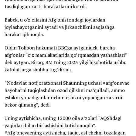
tasdiqlagan xatti-harakatlarini ko’rdi.
Babek, u o’z oilasini Afg’onistondagi joylardan
joylashayotganini aytadi va jirkanchlikni saqlashga
harakat qilmoqda.
Oldin Tolibon hukumati BBCga aytganidek, barcha
afg’onlar “o’z mamlakatlarida qo’rqmasdan yashashlari”
deb aytgan. Biroq, BMTning 2023 yilgi hisobotida ushbu
kafolatlarga shubha tug’diradi.
“Nodavlat notijoratxonasi Shaunning uchasi #afg’onevac
Sayohatni taqiqlashdan ozod qilishni ma’qulladi, ammo
eshikni yopadiganlar uchun eshikni yopadigan zararni
bekor qilmang”, dedi.
Uning aytishicha, uning 12000 oila a’zolari “AQShdagi
yaqinlari bilan birlashishini kutishmoqda”.
#Afg’onevacning aytishicha, taqiq, asl chekni tozalagan