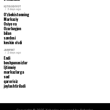
IQTISODIYOT
3 days ago
O‘zbekistonning
Markaziy
Osiyo va
Ozarbayjon
bilan
savdosi
keskin o‘sdi
JAMIYAT
2 days ago
Endi
boshpanasizlar
Ijtimoiy
markazlarga
sud
qarorisiz
joylashtiriladi