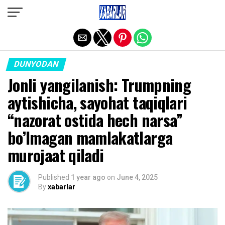
Exit mobile version
DUNYODAN
Jonli yangilanish: Trumpning
aytishicha, sayohat taqiqlari
“nazorat ostida hech narsa”
bo’lmagan mamlakatlarga
murojaat qiladi
Published
1 year ago
on
June 4, 2025
By
xabarlar