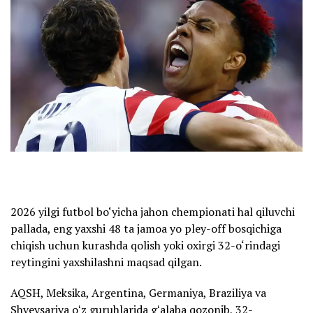
2026 yilgi futbol bo‘yicha jahon chempionati hal qiluvchi
pallada, eng yaxshi 48 ta jamoa yo pley-off bosqichiga
chiqish uchun kurashda qolish yoki oxirgi 32-o‘rindagi
reytingini yaxshilashni maqsad qilgan.
AQSH, Meksika, Argentina, Germaniya, Braziliya va
Shveysariya oʻz guruhlarida gʻalaba qozonib, 32-