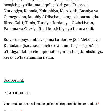
bosqichga yoʻllanmani qoʻlga kiritgan. Fransiya,
Norvegiya, Kanada, Kolumbiya, Marokash, Bosniya va
Gersegovina, Janubiy Afrika ham kengayib bormoqda.
Biroq Gaiti, Tunis, Turkiya, Iordaniya, O‘zbekiston,
Panama va Chexiya final bosqichiga yo‘llanma oldi.
Bu yerda payshanba va juma kunlari AQSh, Meksika va
Kanadada (barchasi Tinch okeani mintaqasida) boʻlib
oʻtadigan Jahon chempionati oʻyinlari haqida bilishingiz
kerak boʻlgan hamma narsa.
Source link
RELATED TOPICS:
Your email address will not be published.
Required fields are marked
*