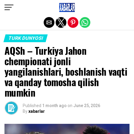
Exit mobile version
TURK DUNYOSI
AQSh – Turkiya Jahon
chempionati jonli
yangilanishlari, boshlanish vaqti
va qanday tomosha qilish
mumkin
Published
1 month ago
on
June 25, 2026
By
xabarlar