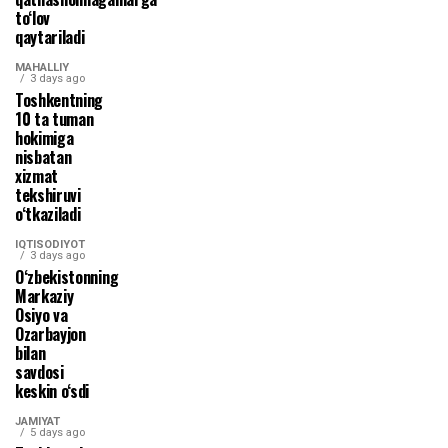
to‘lov
qaytariladi
MAHALLIY
3 days ago
Toshkentning
10 ta tuman
hokimiga
nisbatan
xizmat
tekshiruvi
o‘tkaziladi
IQTISODIYOT
3 days ago
O‘zbekistonning
Markaziy
Osiyo va
Ozarbayjon
bilan
savdosi
keskin o‘sdi
JAMIYAT
5 days ago