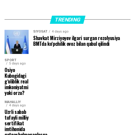
TRENDING
SIYOSAT
4 days ago
Shavkat Mirziyoyev ilgari surgan rezolyusiya
BMTda ko‘pchilik ovoz bilan qabul qilindi
SPORT
5 days ago
Osiyo
Kubogidagi
g‘oliblik real
imkoniyatmi
yoki orzu?
MAHALLIY
4 days ago
Uzrli sabab
tufayli milliy
sertifikat
imtihonida
qatnasholmaganlarga