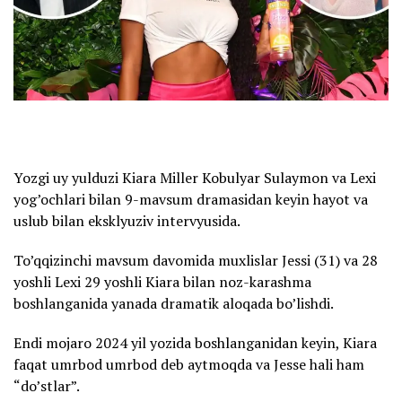
Yozgi uy yulduzi Kiara Miller Kobulyar Sulaymon va Lexi
yog’ochlari bilan 9-mavsum dramasidan keyin hayot va
uslub bilan eksklyuziv intervyusida.
To’qqizinchi mavsum davomida muxlislar Jessi (31) va 28
yoshli Lexi 29 yoshli Kiara bilan noz-karashma
boshlanganida yanada dramatik aloqada bo’lishdi.
Endi mojaro 2024 yil yozida boshlanganidan keyin, Kiara
faqat umrbod umrbod deb aytmoqda va Jesse hali ham
“do’stlar”.