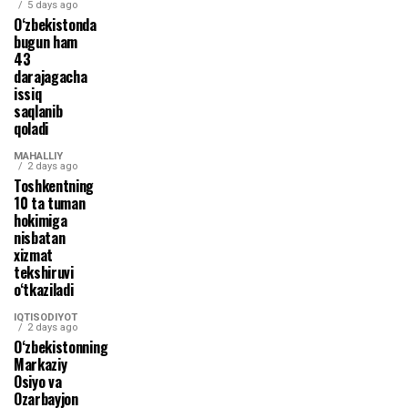
5 days ago
O‘zbekistonda
bugun ham
43
darajagacha
issiq
saqlanib
qoladi
MAHALLIY
2 days ago
Toshkentning
10 ta tuman
hokimiga
nisbatan
xizmat
tekshiruvi
o‘tkaziladi
IQTISODIYOT
2 days ago
O‘zbekistonning
Markaziy
Osiyo va
Ozarbayjon