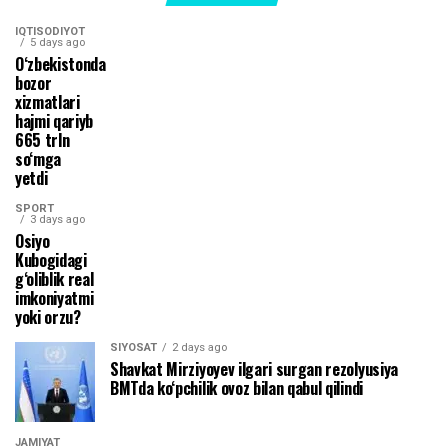
IQTISODIYOT
5 days ago
O‘zbekistonda
bozor
xizmatlari
hajmi qariyb
665 trln
so‘mga
yetdi
SPORT
3 days ago
Osiyo
Kubogidagi
g‘oliblik real
imkoniyatmi
yoki orzu?
SIYOSAT
2 days ago
Shavkat Mirziyoyev ilgari surgan rezolyusiya
BMTda ko‘pchilik ovoz bilan qabul qilindi
JAMIYAT