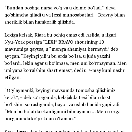
“Bundan boshqa narsa yo’q va u doimo bo’ladi”, deya
qo’shimcha qiladi u va Jessi munosabatlari – Bravny bilan
sheriklik bilan hamkorlik qilishda.
Lexiga kelsak, Kiara bu ochiq emas edi. Aslida, u ilgari
Nyu-York postiga “LEXI” BRAVO shousining 10
mavsumiga qaytsa, u “menga ahamiyat bermaydi” deb
aytgan. “Keyingi yili u bu erda bo’lsa, u juda yaxshi
bo’lardi, lekin agar u bo’lmasa, men uni ko’rmayman. Men
uni yana ko’raishim shart emas”, dedi u 7-may kuni nashr
etilgan.
“O’ylaymanki, keyingi mavsumda tomosha qilishimiz
kerak”, – deb so’raganda, kelajakda Lexi bilan do’st
bo’lishini so’rashganda, hayot va uslub haqida gapiradi.
“Men bu holatda ekanligimni bilmayman … Men u erga
borganimda ko’prikdan o’taman.”
Kiara Jesse-dan keyin yangilanishni faqat uning hayoti va