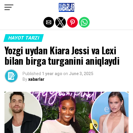
Exit mobile version
HAYOT TARZI
Yozgi uydan Kiara Jessi va Lexi
bilan birga turganini aniqlaydi
Published
1 year ago
on
June 3, 2025
By
xabarlar