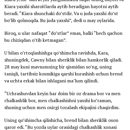
Kiara yaxshi sharoitlarda aytib beradigan hayotni aytib
beradi. “Kiara shunchaki do’stdir. Va u juda yaxshi do’st
bo’lib qolmoqda. Bu juda yaxshi”, dedi u may oylarida.
Biroq, u ular nafaqat “do’stlar” emas, balki “hech qachon
bu chiziqdan o’tib ketmagan”.
U bilan o’rtoqlashishga qo’shimcha ravishda, Kara,
shuningdek, Cawny bilan sheriklik bilan hamkorlik qiladi.
28 may kuni mavsumning bir qismidan so’ng, uning
taniqli, tartibsiz kosmikiga qarshi kurashish uchun brend
va uchta erkak bilan ishlagani ma’lum qilindi.
“Uchrashuvdan keyin har doim bir oz drama bor va men
chalkashlik bor, men chalkashishni yaxshi ko’raman,
shuning uchun men oxirgi tozalash ekipajini chaqirdim.
Uning qo’shimcha qilishicha, brend bilan sheriklik oson
qaror edi. “Bu yozda uylar orasidagi chalkashlik xonasi