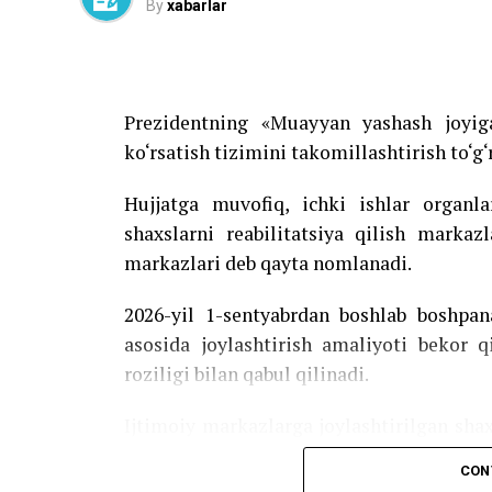
By
xabarlar
Prezidentning «Muayyan yashash joyig
ko‘rsatish tizimini takomillashtirish to‘g‘
Hujjatga muvofiq, ichki ishlar organ
shaxslarni reabilitatsiya qilish markaz
markazlari deb qayta nomlanadi.
2026-yil 1-sentyabrdan boshlab boshpan
asosida joylashtirish amaliyoti bekor q
roziligi bilan qabul qilinadi.
Ijtimoiy markazlarga joylashtirilgan sha
gigiyena vositalari bilan ta’minlanadi. S
CON
xizmat va yordamlardan foydalanadi.