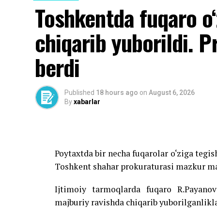
Toshkentda fuqaro o‘
chiqarib yuborildi. P
berdi
Published
18 hours ago
on
August 6, 2026
By
xabarlar
Poytaxtda bir necha fuqarolar o‘ziga tegis
Toshkent shahar prokuraturasi mazkur ma
Ijtimoiy tarmoqlarda fuqaro R.Payanov
majburiy ravishda chiqarib yuborilganlikl