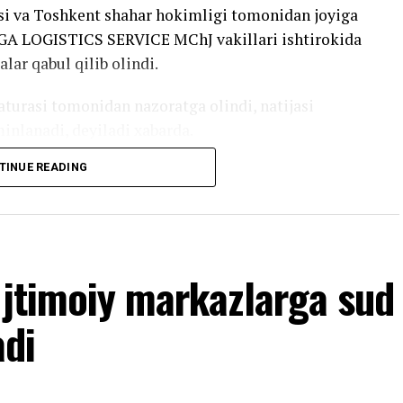
si va Toshkent shahar hokimligi tomonidan joyiga
EGA LOGISTICS SERVICE MChJ vakillari ishtirokida
lar qabul qilib olindi.
urasi tomonidan nazoratga olindi, natijasi
minlanadi, deyiladi xabarda.
TINUE READING
Ijtimoiy markazlarga sud
adi