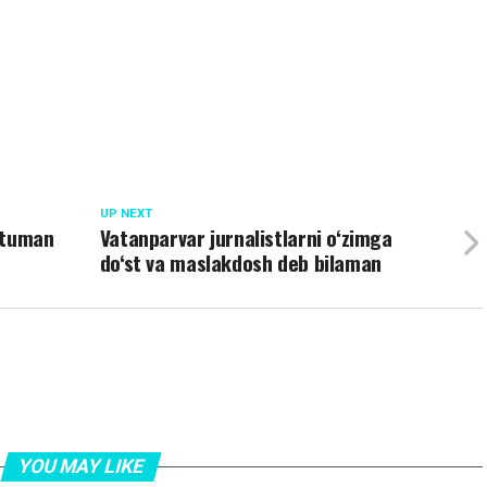
UP NEXT
 tuman
Vatanparvar jurnalistlarni o‘zimga
do‘st va maslakdosh deb bilaman
YOU MAY LIKE