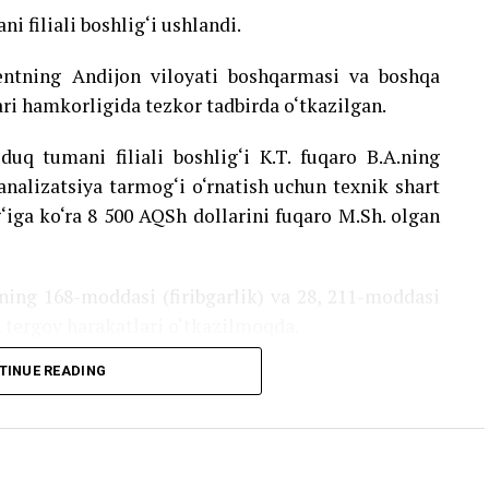
i filiali boshlig‘i ushlandi.
ntning Andijon viloyati boshqarmasi va boshqa
i hamkorligida tezkor tadbirda o‘tkazilgan.
uq tumani filiali boshlig‘i K.T. fuqaro B.A.ning
alizatsiya tarmog‘i o‘rnatish uchun texnik shart
ig‘iga ko‘ra 8 500 AQSh dollarini fuqaro M.Sh. olgan
ing 168-moddasi (firibgarlik) va 28, 211-moddasi
b, tergov harakatlari o‘tkazilmoqda.
TINUE READING