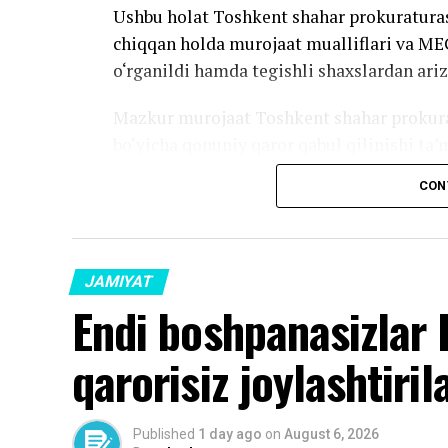
Ushbu holat Toshkent shahar prokuratura
chiqqan holda murojaat mualliflari va M
o‘rganildi hamda tegishli shaxslardan ariza
Mazkur murojaat Toshkent shahar prokurat
bo‘yicha qonuniy qaror qabul qilinishi ta’
CON
Source link
JAMIYAT
Endi boshpanasizlar 
qarorisiz joylashtiril
Published
1 day ago
on
August 6, 2026