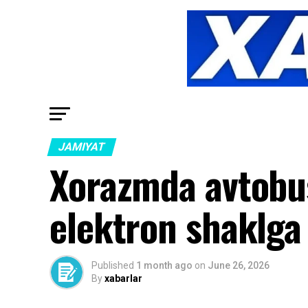
JAMIYAT
Xorazmda avtobus 
elektron shaklga 
Published
1 month ago
on
June 26, 2026
By
xabarlar