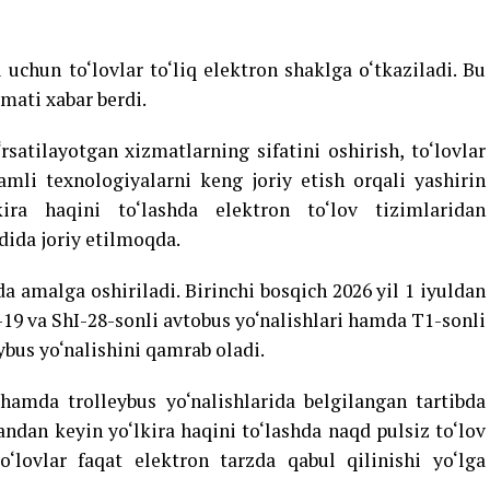
uchun to‘lovlar to‘liq elektron shaklga o‘tkaziladi. Bu
mati xabar berdi.
rsatilayotgan xizmatlarning sifatini oshirish, to‘lovlar
amli texnologiyalarni keng joriy etish orqali yashirin
lkira haqini to‘lashda elektron to‘lov tizimlaridan
dida joriy etilmoqda.
da amalga oshiriladi. Birinchi bosqich 2026 yil 1 iyuldan
hI-19 va ShI-28-sonli avtobus yo‘nalishlari hamda T1-sonli
ybus yo‘nalishini qamrab oladi.
hamda trolleybus yo‘nalishlarida belgilangan tartibda
ndan keyin yo‘lkira haqini to‘lashda naqd pulsiz to‘lov
o‘lovlar faqat elektron tarzda qabul qilinishi yo‘lga