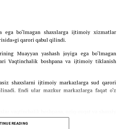
a ega bo‘lmagan shaxslarga ijtimoiy xizmatlar
risida»gi qarori qabul qilindi.
larining Muayyan yashash joyiga ega bo‘lmagan
lari Vaqtinchalik boshpana va ijtimoiy tiklanish
asiz shaxslarni ijtimoiy markazlarga sud qarori
ilinadi. Endi ular mazkur markazlarga faqat o‘z
xslar vaqtinchalik boshpana, oziq-ovqat va shaxsiy
huningdek, ular individual rejalar asosida ijtimoiy
TINUE READING