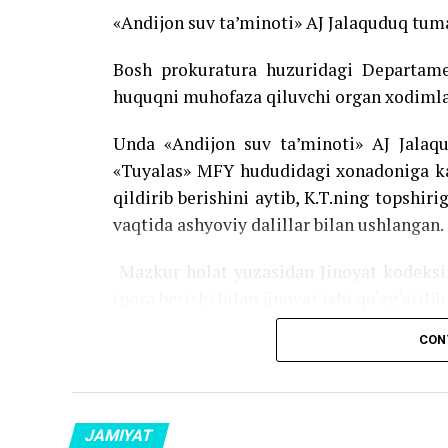
«Andijon suv ta’minoti» AJ Jalaquduq tuman
Bosh prokuratura huzuridagi Departame
huquqni muhofaza qiluvchi organ xodimlar
Unda «Andijon suv ta’minoti» AJ Jalaqud
«Tuyalas» MFY hududidagi xonadoniga kan
qildirib berishini aytib, K.T.ning topshir
vaqtida ashyoviy dalillar bilan ushlangan.
Mazkur holat yuzasidan Jinoyat kodeksin
(pora berish) bilan jinoyat ishi qo‘zg‘atili
CON
Source link
JAMIYAT