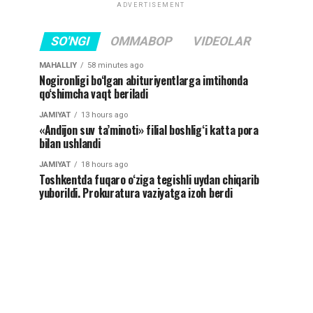
ADVERTISEMENT
SO'NGI
OMMABOP
VIDEOLAR
MAHALLIY
58 minutes ago
Nogironligi bo‘lgan abituriyentlarga imtihonda
qo‘shimcha vaqt beriladi
JAMIYAT
13 hours ago
«Andijon suv ta’minoti» filial boshlig‘i katta pora
bilan ushlandi
JAMIYAT
18 hours ago
Toshkentda fuqaro o‘ziga tegishli uydan chiqarib
yuborildi. Prokuratura vaziyatga izoh berdi