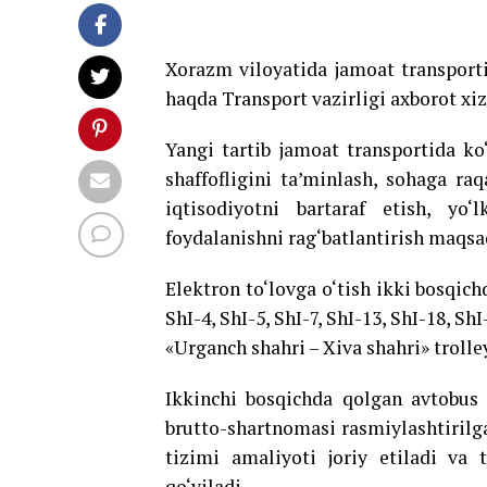
Xorazm viloyatida jamoat transporti 
haqda Transport vazirligi axborot xiz
Yangi tartib jamoat transportida ko‘
shaffofligini ta’minlash, sohaga raq
iqtisodiyotni bartaraf etish, yo‘
foydalanishni rag‘batlantirish maqsa
Elektron to‘lovga o‘tish ikki bosqich
ShI-4, ShI-5, ShI-7, ShI-13, ShI-18, S
«Urganch shahri – Xiva shahri» trolle
Ikkinchi bosqichda qolgan avtobus 
brutto-shartnomasi rasmiylashtirilga
tizimi amaliyoti joriy etiladi va t
qo‘yiladi.