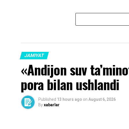
JAMIYAT
«Andijon suv ta’minoti
pora bilan ushlandi
Published
13 hours ago
on
August 6, 2026
By
xabarlar