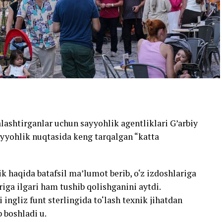
alashtirganlar uchun sayyohlik agentliklari G’arbiy
ayyohlik nuqtasida keng tarqalgan “katta
k haqida batafsil ma’lumot berib, o‘z izdoshlariga
iga ilgari ham tushib qolishganini aytdi.
 ingliz funt sterlingida to‘lash texnik jihatdan
 boshladi u.