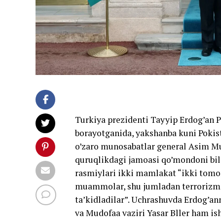
Turkiya prezidenti Tayyip Erdog’an P
borayotganida, yakshanba kuni Pokist
o’zaro munosabatlar general Asim Mu
quruqlikdagi jamoasi qo’mondoni bil
rasmiylari ikki mamlakat “ikki tom
muammolar, shu jumladan terrorizmg
ta’kidladilar”. Uchrashuvda Erdog’an
va Mudofaa vaziri Yasar Bller ham ish