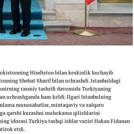
okistonning Hindiston bilan keskinlik kuchayib
onning Shebat Sharif bilan uchrashdi. Istanbuldagi
nirning rasmiy tashrifi davomida Turkiyaning
an uchrashganda ham keldi. Ilgari Istanbulning
onlama munosabatlar, mintaqaviy va xalqaro
a qarshi kurashni muhokama qilishlarini
ning idorasi Turkiya tashqi ishlar vaziri Hakan Fidanan
tirok etdi.