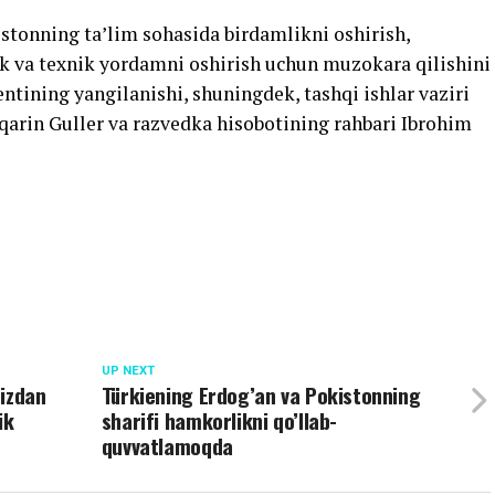
istonning ta’lim sohasida birdamlikni oshirish,
k va texnik yordamni oshirish uchun muzokara qilishini
ntining yangilanishi, shuningdek, tashqi ishlar vaziri
arin Guller va razvedka hisobotining rahbari Ibrohim
UP NEXT
mizdan
Türkiening Erdog’an va Pokistonning
ik
sharifi hamkorlikni qo’llab-
quvvatlamoqda