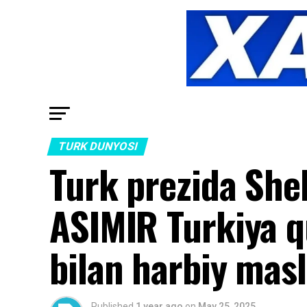
TURK DUNYOSI
Turk prezida Sheb
ASIMIR Turkiya q
bilan harbiy mas
Published
1 year ago
on
May 25, 2025