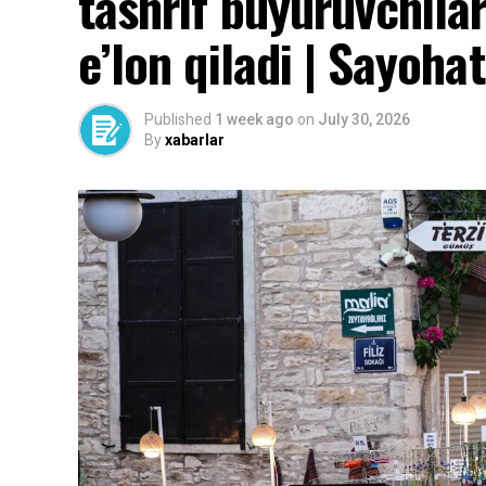
tashrif buyuruvchila
e’lon qiladi | Sayohat
Published
1 week ago
on
July 30, 2026
By
xabarlar