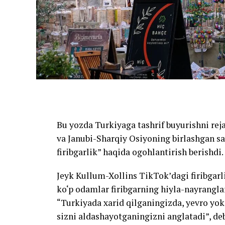
Bu yozda Turkiyaga tashrif buyurishni rej
va Janubi-Sharqiy Osiyoning birlashgan s
firibgarlik” haqida ogohlantirish berishdi.
Jeyk Kullum-Xollins TikTok’dagi firibgarli
ko‘p odamlar firibgarning hiyla-nayranglar
“Turkiyada xarid qilganingizda, yevro yoki
sizni aldashayotganingizni anglatadi”, deb