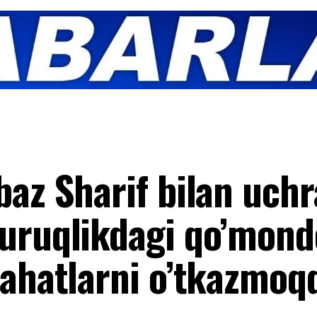
az Sharif bilan uchr
uruqlikdagi qo’mond
lahatlarni o’tkazmoq