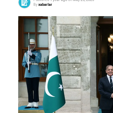
By
xabarlar