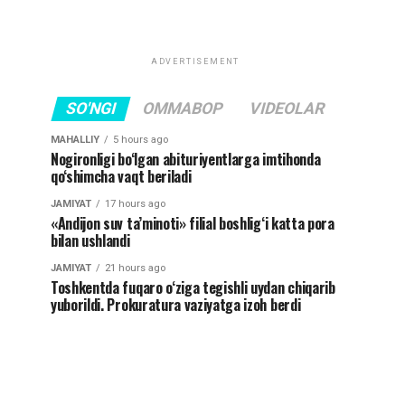
ADVERTISEMENT
SO'NGI
OMMABOP
VIDEOLAR
MAHALLIY
5 hours ago
Nogironligi bo‘lgan abituriyentlarga imtihonda
qo‘shimcha vaqt beriladi
JAMIYAT
17 hours ago
«Andijon suv ta’minoti» filial boshlig‘i katta pora
bilan ushlandi
JAMIYAT
21 hours ago
Toshkentda fuqaro o‘ziga tegishli uydan chiqarib
yuborildi. Prokuratura vaziyatga izoh berdi