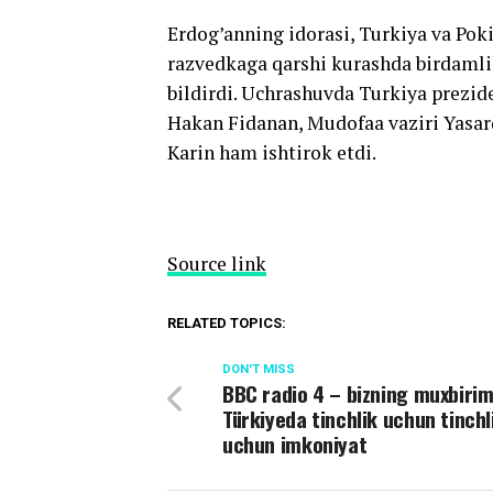
Erdog’anning idorasi, Turkiya va Pok
razvedkaga qarshi kurashda birdamli
bildirdi. Uchrashuvda Turkiya prezide
Hakan Fidanan, Mudofaa vaziri Yasarq
Karin ham ishtirok etdi.
Source link
RELATED TOPICS:
DON'T MISS
BBC radio 4 – bizning muxbiri
Türkiyeda tinchlik uchun tinchl
uchun imkoniyat