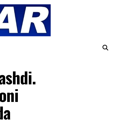
ashdi.
oni
da