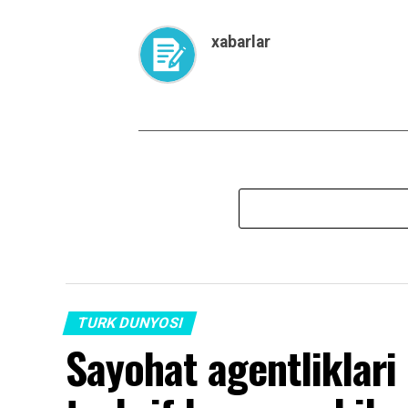
xabarlar
TURK DUNYOSI
Sayohat agentliklari