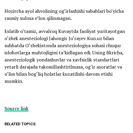
Hozircha ayol ahvolining og‘irlashishi sabablari bo‘yicha
rasmiy xulosa e’lon qilinmagan.
Eslatib o‘tamiz, avvalroq Kuvaytda faoliyat yuritayotgan
o‘zbek anesteziologi Jahongir Jo‘rayev Kun.uz bilan
suhbatda O‘zbekistonda anesteziologiya sohasi chuqur
islohotlarga muhtojligini ta’kidlagan edi. Uning fikricha,
anesteziologik yondashuvlar va xavfsizlik standartlari
yetarli darajada takomillashtirilmasa, og‘ir asoratlar va
o‘lim bilan bog‘liq holatlar kuzatilishi davom etishi
mumkin.
Source link
RELATED TOPICS: