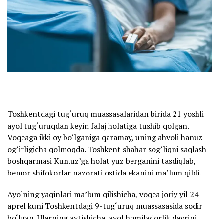
Toshkentdagi tug‘uruq muassasalaridan birida 21 yoshli
ayol tug‘uruqdan keyin falaj holatiga tushib qolgan.
Voqeaga ikki oy bo‘lganiga qaramay, uning ahvoli hanuz
og‘irligicha qolmoqda. Toshkent shahar sog‘liqni saqlash
boshqarmasi Kun.uz’ga holat yuz berganini tasdiqlab,
bemor shifokorlar nazorati ostida ekanini ma’lum qildi.
Ayolning yaqinlari ma’lum qilishicha, voqea joriy yil 24
aprel kuni Toshkentdagi 9-tug‘uruq muassasasida sodir
bo‘lgan. Ularning aytishicha, ayol homiladorlik davrini