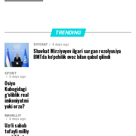
TRENDING
SIYOSAT
4 days ago
Shavkat Mirziyoyev ilgari surgan rezolyusiya
BMTda ko‘pchilik ovoz bilan qabul qilindi
SPORT
5 days ago
Osiyo
Kubogidagi
g‘oliblik real
imkoniyatmi
yoki orzu?
MAHALLIY
4 days ago
Uzrli sabab
tufayli milliy