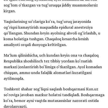
sog‘lom o‘tkazgan va tug‘uruqqa jiddiy muammolarsiz
kirgan.
Yaqinlarining so‘zlariga ko‘ra, tug‘uruq jarayonida
og‘riqni kamaytirish maqsadida epidural anesteziya
qo‘llangan. Shundan keyin ayolning ahvoli og‘irlashib, u
koma holatiga tushgan. Chaqaloq kesarcha kesish
amaliyoti orqali dunyoga keltirilgan.
Ma’lum qilinishicha, uch kundan keyin ona va chaqaloq
Respublika shoshilinch tez tibbiy yordam ko‘rsatish
markazi jonlantirish bo‘limiga o‘tkazilgan. Ayol komadan
chiqqan, ammo unda falajlik alomatlari kuzatilgani
aytilmoqda.
Toshkent shahar sog‘liqni saqlash boshqarmasi Kun.uz
so‘roviga javoban mazkur holatni tasdiqladi. Boshqarmaga
ko‘ra, bemor ayni vaqtda mutaxassislar nazorati ostida
davolanyapti.