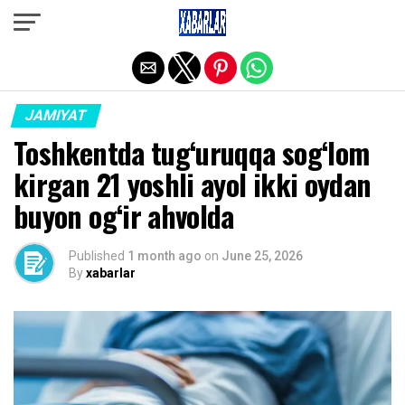
Exit mobile version
JAMIYAT
Toshkentda tug‘uruqqa sog‘lom
kirgan 21 yoshli ayol ikki oydan
buyon og‘ir ahvolda
Published
1 month ago
on
June 25, 2026
By
xabarlar