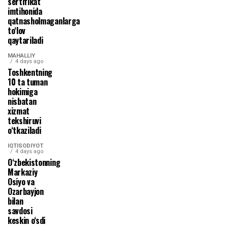
sertifikat
imtihonida
qatnasholmaganlarga
to‘lov
qaytariladi
MAHALLIY
4 days ago
Toshkentning
10 ta tuman
hokimiga
nisbatan
xizmat
tekshiruvi
o‘tkaziladi
IQTISODIYOT
4 days ago
O‘zbekistonning
Markaziy
Osiyo va
Ozarbayjon
bilan
savdosi
keskin o‘sdi