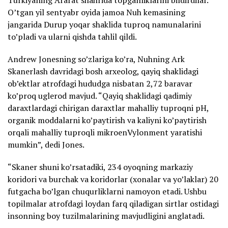
Turkiyaning Ararat shahrida topganliklarini bildirdilar.
O’tgan yil sentyabr oyida jamoa Nuh kemasining
jangarida Durup yoqar shaklida tuproq namunalarini
to’pladi va ularni qishda tahlil qildi.
Andrew Jonesning so’zlariga ko’ra, Nuhning Ark
Skanerlash davridagi bosh arxeolog, qayiq shaklidagi
ob’ektlar atrofdagi hududga nisbatan 2,72 baravar
ko’proq uglerod mavjud. “Qayiq shaklidagi qadimiy
daraxtlardagi chirigan daraxtlar mahalliy tuproqni pH,
organik moddalarni ko’paytirish va kaliyni ko’paytirish
orqali mahalliy tuproqli mikroenVylonment yaratishi
mumkin”, dedi Jones.
“Skaner shuni ko’rsatadiki, 234 oyoqning markaziy
koridori va burchak va koridorlar (xonalar va yo’laklar) 20
futgacha bo’lgan chuqurliklarni namoyon etadi. Ushbu
topilmalar atrofdagi loydan farq qiladigan sirtlar ostidagi
insonning boy tuzilmalarining mavjudligini anglatadi.