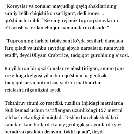
“Koreyslar va xonalar mavjudligi qayiq shakllarining
sun’iy kelib chiqishi ko’rsatilgan”, dedi Jones. U
qo’shimcha qildi: “Bizning rejamiz tuproq sinovlarini
o’tkazish va erdan chuqur namunalarni olishdir.”
“Tuproqning tarkibi tabiiy sentfo’yda sezilarli darajada
farq qiladi va ushbu saytdagi ajoyib narsalarni namoyish
etadi”, deydi Uilyam Crabtrice, tadqiqot guruhining a’zosi.
Bu yil biron bir qazishmalar rejalashtirilgan, ammo Jons
rozetkaga kelgusi yil uchun qo’shimcha geofizik
tadqiqotlar va potentsial yadroli matbuurlar
rejalashtirilganligini aytdi.
Tekshiruv shuni ko’rsatdiki, tuzilish Injildagi matnlarda
Nuh kemasi uchun ta’riflangan uzunlikdagi 157 metrni
o’lchash ekanligini aniqladi. “Ushbu burchak shakllari
kamdan-kam hollarda tabiiy geologik jarayonlarda yuz
beradi va qasddan dizaynni taklif qiladi”, deydi