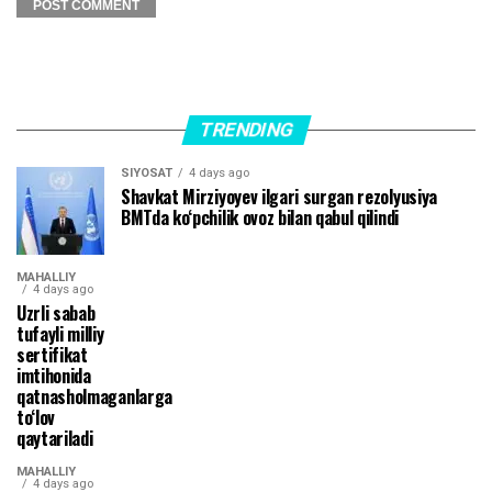
TRENDING
SIYOSAT
4 days ago
Shavkat Mirziyoyev ilgari surgan rezolyusiya
BMTda ko‘pchilik ovoz bilan qabul qilindi
MAHALLIY
4 days ago
Uzrli sabab
tufayli milliy
sertifikat
imtihonida
qatnasholmaganlarga
to‘lov
qaytariladi
MAHALLIY
4 days ago