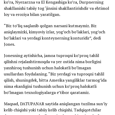
ko’ra, Nyezarzna va El Kengashiga ko’ra, Durpnerning
shakllanishi tabiiy tog ‘jinsini shakllantirishdir va ehtimol
loy va eroziya bilan yaratilgan.
“Biz to’liq saqlanib qolgan narsani kutmaymiz. Biz
aniqlaymizki, kimyoviy izlar, yog’och bo’laklari, yog’och
bo’laklari va yerdagi konteynerning konturidir”, dedi
Jones.
Jonesning aytishicha, jamoa tuproqni ko’proq tahlil
qilishni rejalashtirmoqda va yer ostida nima borligini
yaxshiroq tushunish uchun halokatli bo’lmagan
usullardan foydalaning. “Biz yerdagi va tuproqni tahlil
qilish, shuningdek, bitta Amerika yangiliklar tarmog’ida
nima ekanligini tushunish uchun ko’proq halokatli
bo’lmagan texnologiyalarga e’tibor qaratamiz.
Maqsad, DATUPANAR saytida aniqlangan tuzilma sun’iy
kelib chiqishi yoki tabiiy kelib chiqishi. Tadqiqotchilar