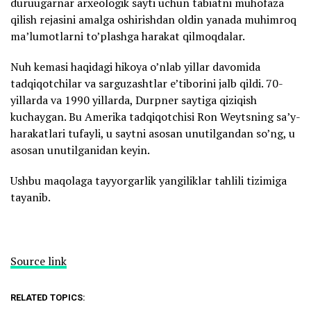
duruugarnar arxeologik sayti uchun tabiatni muhofaza
qilish rejasini amalga oshirishdan oldin yanada muhimroq
ma’lumotlarni to’plashga harakat qilmoqdalar.
Nuh kemasi haqidagi hikoya o’nlab yillar davomida
tadqiqotchilar va sarguzashtlar e’tiborini jalb qildi. 70-
yillarda va 1990 yillarda, Durpner saytiga qiziqish
kuchaygan. Bu Amerika tadqiqotchisi Ron Weytsning sa’y-
harakatlari tufayli, u saytni asosan unutilgandan so’ng, u
asosan unutilganidan keyin.
Ushbu maqolaga tayyorgarlik yangiliklar tahlili tizimiga
tayanib.
Source link
RELATED TOPICS: