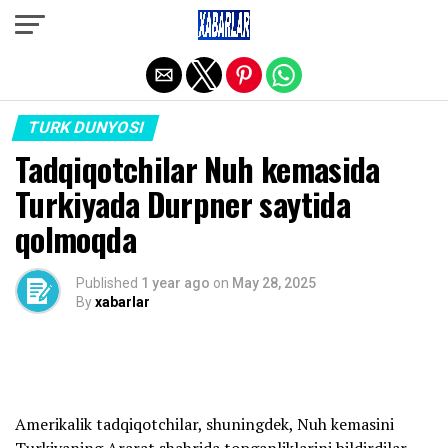
Exit mobile version
TURK DUNYOSI
Tadqiqotchilar Nuh kemasida
Turkiyada Durpner saytida
qolmoqda
Published
1 year ago
on
May 28, 2025
By
xabarlar
Amerikalik tadqiqotchilar, shuningdek, Nuh kemasini