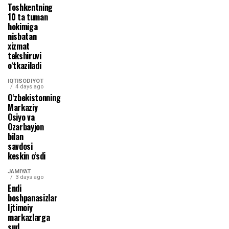
Toshkentning
10 ta tuman
hokimiga
nisbatan
xizmat
tekshiruvi
o‘tkaziladi
IQTISODIYOT
4 days ago
O‘zbekistonning
Markaziy
Osiyo va
Ozarbayjon
bilan
savdosi
keskin o‘sdi
JAMIYAT
3 days ago
Endi
boshpanasizlar
Ijtimoiy
markazlarga
sud