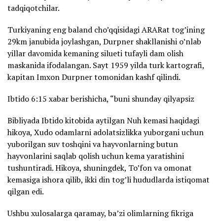
tadqiqotchilar.
Turkiyaning eng baland cho’qqisidagi ARARat tog’ining
29km janubida joylashgan, Durpner shakllanishi o’nlab
yillar davomida kemaning silueti tufayli dam olish
maskanida ifodalangan. Sayt 1959 yilda turk kartografi,
kapitan Imxon Durpner tomonidan kashf qilindi.
Ibtido 6:15 xabar berishicha, “buni shunday qilyapsiz
Bibliyada Ibtido kitobida aytilgan Nuh kemasi haqidagi
hikoya, Xudo odamlarni adolatsizlikka yuborgani uchun
yuborilgan suv toshqini va hayvonlarning butun
hayvonlarini saqlab qolish uchun kema yaratishini
tushuntiradi. Hikoya, shuningdek, To’fon va omonat
kemasiga ishora qilib, ikki din tog’li hududlarda istiqomat
qilgan edi.
Ushbu xulosalarga qaramay, ba’zi olimlarning fikriga