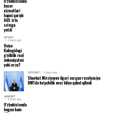
O‘zbekistonda
bozor
xizmatlari
hajmi qariyb
665 trln
so‘mga
yetdi
SPORT
3 days ago
Osiyo
Kubogidagi
g‘oliblik real
imkoniyatmi
yoki orzu?
SIYOSAT
2 days ago
Shavkat Mirziyoyev ilgari surgan rezolyusiya
BMTda ko‘pchilik ovoz bilan qabul qilindi
JAMIYAT
5 days ago
O‘zbekistonda
bugun ham