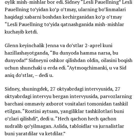
oylik mish-mishlar bor edi. Sidney “Lesli Pauellning” Lesli
Pauellning to’yidan ko’p o’tmay, ularning bo’linmalari
haqidagi xabarni boshdan kechirganidan ko’p o’tmay
“Lesli Pauellning to’yida qatnashganida mish-mishlar
kuchayib ketdi.
Glenn keyinchalik Jenna va do’stlar 2-aprel kuni
hazillashayotganda, “Bu dunyoda hamma narsa, bu
dunyoda!” Sidneyni oshkor qilishdan oldin, oilasini boqish
uchun shunchaki u erda edi. “Aytmoqchimanki, u va Sid
aniq do’stlar, – dedi u.
Sidney, shuningdek, 27 oktyabrdagi intervyusida, 27
oktyabrdagi intervyu bergan intervyusida, parvozlarning
barchasi ommaviy axborot vositalari tomonidan tashkil
etilgan. “Rostini aytsam, yangiliklar tashkilotlari buni
o’zlari qilishdi”, dedi u. “Hech qachon hech qachon
sudralib qo’yilmagan. Aslida, tabloidlar va jurnalistlar
buni yaratdilar va ketdilar.”