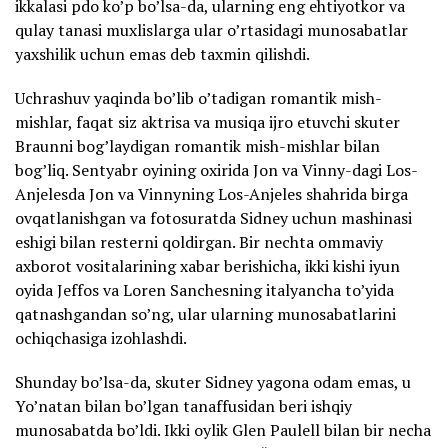
ikkalasi pdo ko’p bo’lsa-da, ularning eng ehtiyotkor va
qulay tanasi muxlislarga ular o’rtasidagi munosabatlar
yaxshilik uchun emas deb taxmin qilishdi.
Uchrashuv yaqinda bo’lib o’tadigan romantik mish-
mishlar, faqat siz aktrisa va musiqa ijro etuvchi skuter
Braunni bog’laydigan romantik mish-mishlar bilan
bog’liq. Sentyabr oyining oxirida Jon va Vinny-dagi Los-
Anjelesda Jon va Vinnyning Los-Anjeles shahrida birga
ovqatlanishgan va fotosuratda Sidney uchun mashinasi
eshigi bilan resterni qoldirgan. Bir nechta ommaviy
axborot vositalarining xabar berishicha, ikki kishi iyun
oyida Jeffos va Loren Sanchesning italyancha to’yida
qatnashgandan so’ng, ular ularning munosabatlarini
ochiqchasiga izohlashdi.
Shunday bo’lsa-da, skuter Sidney yagona odam emas, u
Yo’natan bilan bo’lgan tanaffusidan beri ishqiy
munosabatda bo’ldi. Ikki oylik Glen Paulell bilan bir necha