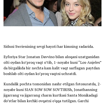
Sidnni Swrienining sevgi hayoti har kimning radarida.
Eyforiya Star Jonatan Davvino bilan aloqani uzatganidan
olti oydan ko’proq vaqt o’tib, 1-noyabr kuni “Los-Anjeles”
da birgalikda bir nechta kam kalit vaqt sarflagan paytdan
boshlab olti oydan ko’proq vaqtni uchratdi.
Kundalik pochta tomonidan nashr etilgan fotosuratda, 2-
noyabr kuni SIAN SOW SOW SOVTIRISh, Jonathanning
jigarrang va jigarrang charm kurtkasi Santa Monikadagi
do’stlar bilan kechki ovqatni o’qqa tutilgan. Garchi