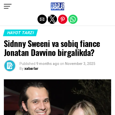
Exit mobile version
HAYOT TARZI
Sidnny Sweeni va sobiq fiance
Jonatan Davvino birgalikda?
Published
9 months ago
on
November 3, 2025
By
xabarlar