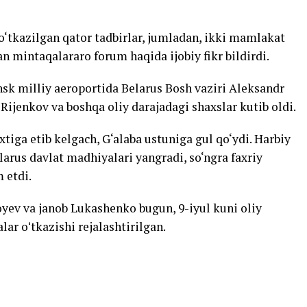
n o‘tkazilgan qator tadbirlar, jumladan, ikki mamlakat
an mintaqalararo forum haqida ijobiy fikr bildirdi.
sk milliy aeroportida Belarus Bosh vaziri Aleksandr
Rijenkov va boshqa oliy darajadagi shaxslar kutib oldi.
tiga etib kelgach, G‘alaba ustuniga gul qo‘ydi. Harbiy
arus davlat madhiyalari yangradi, so‘ngra faxriy
 etdi.
oyev va janob Lukashenko bugun, 9-iyul kuni oliy
r oʻtkazishi rejalashtirilgan.