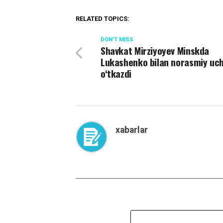
RELATED TOPICS:
DON'T MISS
Shavkat Mirziyoyev Minskda
Lukashenko bilan norasmiy uc
o‘tkazdi
xabarlar