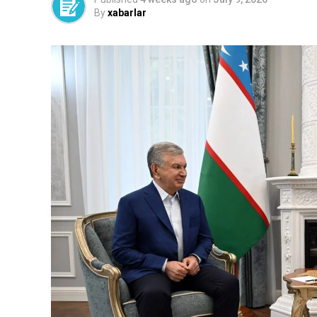
By
xabarlar