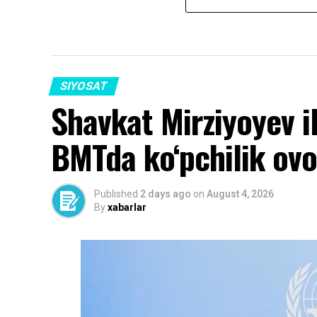
SIYOSAT
Shavkat Mirziyoyev i
BMTda ko‘pchilik ovoz
Published
2 days ago
on
August 4, 2026
By
xabarlar