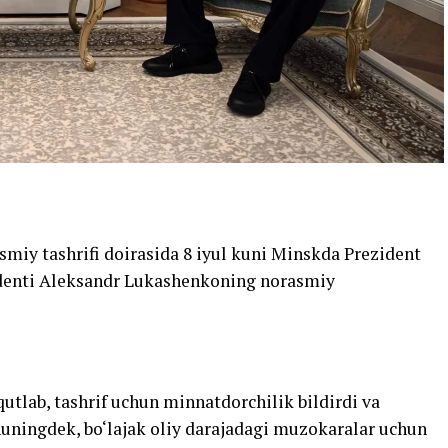
smiy tashrifi doirasida 8 iyul kuni Minskda Prezident
identi Aleksandr Lukashenkoning norasmiy
tlab, tashrif uchun minnatdorchilik bildirdi va
shuningdek, bo‘lajak oliy darajadagi muzokaralar uchun