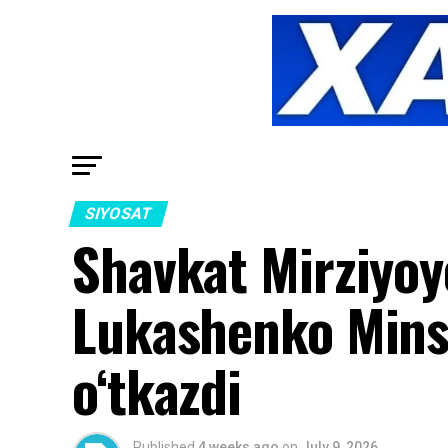
SIYOSAT
Shavkat Mirziyoy
Lukashenko Mins
o‘tkazdi
Published
4 weeks ago
on
July 9, 2026