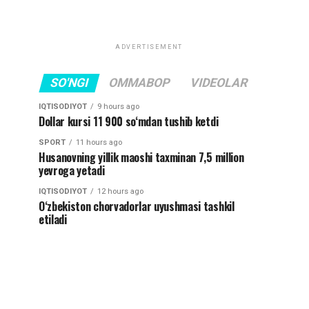
ADVERTISEMENT
SO'NGI
OMMABOP
VIDEOLAR
IQTISODIYOT
9 hours ago
Dollar kursi 11 900 so‘mdan tushib ketdi
SPORT
11 hours ago
Husanovning yillik maoshi taxminan 7,5 million
yevroga yetadi
IQTISODIYOT
12 hours ago
O‘zbekiston chorvadorlar uyushmasi tashkil
etiladi