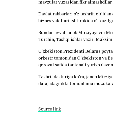
mavzular yuzasidan fikr almashdilar.
Davlat rahbarlari o‘z tashrifi oldida
biznes vakillari ishtirokida o‘tkazilg
Bundan avval janob Mirziyoyevni Min
Turchin, Tashqi ishlar vaziri Maksim 
O‘zbekiston Prezidenti Belarus poytax
orkestr tomonidan O‘zbekiston va Bel
qorovul safida tantanali yurish davom
Tashrif dasturiga koʻra, janob Mirziy
darajadagi ikki tomonlama muzokarala
Source link