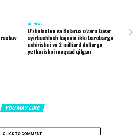
UP NEXT
O‘zbekiston va Belarus o‘zaro tovar
hrashuv
ayirboshlash hajmini ikki barobarga
oshirishni va 2 milliard dollarga
yetkazishni maqsad qilgan
YOU MAY LIKE
CLICK TO COMMENT