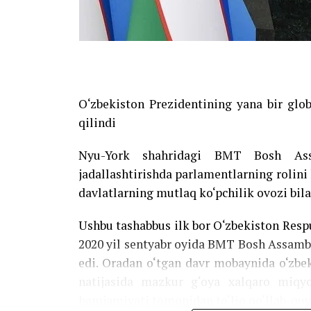
O‘zbekiston Prezidentining yana bir glo
qilindi
Nyu-York shahridagi BMT Bosh Assam
jadallashtirishda parlamentlarning rolini
davlatlarning mutlaq ko‘pchilik ovozi bila
Ushbu tashabbus ilk bor O‘zbekiston Res
2020 yil sentyabr oyida BMT Bosh Assambl
edi. Oradan o‘tgan davr mobaynida o‘zbek
natijasida mazkur g‘oya xalqaro miqyo
hamjamiyati tomonidan to‘liq qo‘llab-quv