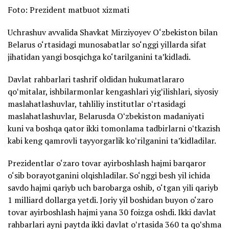
Foto: Prezident matbuot xizmati
Uchrashuv avvalida Shavkat Mirziyoyev O‘zbekiston bilan
Belarus o‘rtasidagi munosabatlar so‘nggi yillarda sifat
jihatidan yangi bosqichga ko‘tarilganini ta’kidladi.
Davlat rahbarlari tashrif oldidan hukumatlararo
qoʻmitalar, ishbilarmonlar kengashlari yigʻilishlari, siyosiy
maslahatlashuvlar, tahliliy institutlar oʻrtasidagi
maslahatlashuvlar, Belarusda Oʻzbekiston madaniyati
kuni va boshqa qator ikki tomonlama tadbirlarni oʻtkazish
kabi keng qamrovli tayyorgarlik koʻrilganini taʼkidladilar.
Prezidentlar o‘zaro tovar ayirboshlash hajmi barqaror
o‘sib borayotganini olqishladilar. So‘nggi besh yil ichida
savdo hajmi qariyb uch barobarga oshib, o‘tgan yili qariyb
1 milliard dollarga yetdi. Joriy yil boshidan buyon o‘zaro
tovar ayirboshlash hajmi yana 30 foizga oshdi. Ikki davlat
rahbarlari ayni paytda ikki davlat oʻrtasida 360 ta qoʻshma