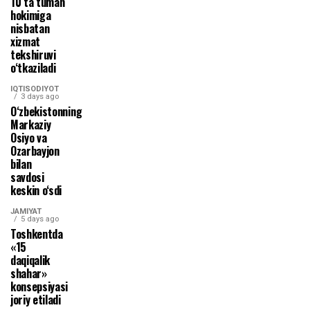
10 ta tuman
hokimiga
nisbatan
xizmat
tekshiruvi
o‘tkaziladi
IQTISODIYOT
3 days ago
O‘zbekistonning
Markaziy
Osiyo va
Ozarbayjon
bilan
savdosi
keskin o‘sdi
JAMIYAT
5 days ago
Toshkentda
«15
daqiqalik
shahar»
konsepsiyasi
joriy etiladi