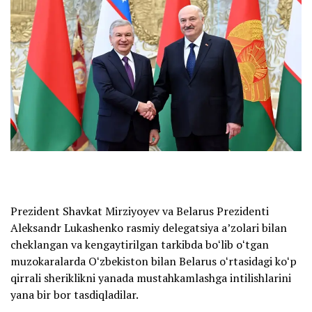
Prezident Shavkat Mirziyoyev va Belarus Prezidenti
Aleksandr Lukashenko rasmiy delegatsiya aʼzolari bilan
cheklangan va kengaytirilgan tarkibda boʻlib oʻtgan
muzokaralarda Oʻzbekiston bilan Belarus oʻrtasidagi koʻp
qirrali sheriklikni yanada mustahkamlashga intilishlarini
yana bir bor tasdiqladilar.