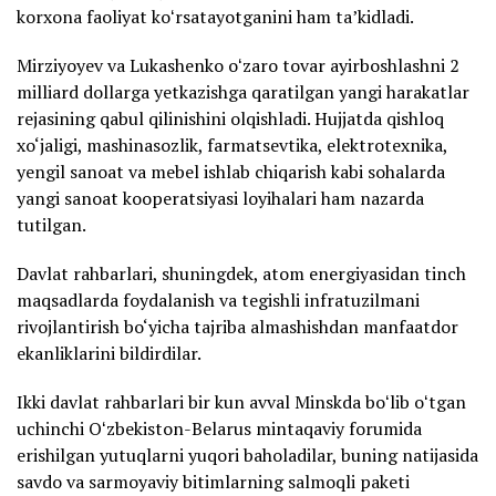
korxona faoliyat koʻrsatayotganini ham taʼkidladi.
Mirziyoyev va Lukashenko oʻzaro tovar ayirboshlashni 2
milliard dollarga yetkazishga qaratilgan yangi harakatlar
rejasining qabul qilinishini olqishladi. Hujjatda qishloq
xo‘jaligi, mashinasozlik, farmatsevtika, elektrotexnika,
yengil sanoat va mebel ishlab chiqarish kabi sohalarda
yangi sanoat kooperatsiyasi loyihalari ham nazarda
tutilgan.
Davlat rahbarlari, shuningdek, atom energiyasidan tinch
maqsadlarda foydalanish va tegishli infratuzilmani
rivojlantirish bo‘yicha tajriba almashishdan manfaatdor
ekanliklarini bildirdilar.
Ikki davlat rahbarlari bir kun avval Minskda boʻlib oʻtgan
uchinchi Oʻzbekiston-Belarus mintaqaviy forumida
erishilgan yutuqlarni yuqori baholadilar, buning natijasida
savdo va sarmoyaviy bitimlarning salmoqli paketi