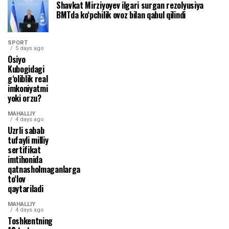
Shavkat Mirziyoyev ilgari surgan rezolyusiya
BMTda ko‘pchilik ovoz bilan qabul qilindi
SPORT
5 days ago
Osiyo
Kubogidagi
g‘oliblik real
imkoniyatmi
yoki orzu?
MAHALLIY
4 days ago
Uzrli sabab
tufayli milliy
sertifikat
imtihonida
qatnasholmaganlarga
to‘lov
qaytariladi
MAHALLIY
4 days ago
Toshkentning