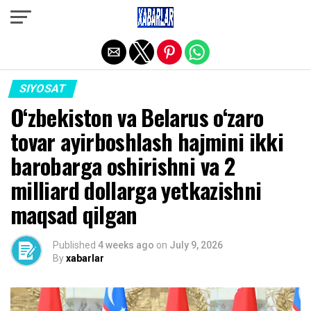
Exit mobile version
SIYOSAT
O‘zbekiston va Belarus o‘zaro
tovar ayirboshlash hajmini ikki
barobarga oshirishni va 2
milliard dollarga yetkazishni
maqsad qilgan
Published
4 weeks ago
on
July 9, 2026
By
xabarlar