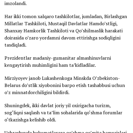
imzolandi.
Har ikki tomon xalqaro tashkilotlar, jumladan, Birlashgan
Millatlar Tashkiloti, Mustaqil Davlatlar Hamdoʻstligi,
Shanxay Hamkorlik Tashkiloti va Qoʻshilmaslik harakati
doirasida oʻzaro yordamni davom ettirishga sodiqligini
tasdiqladi.
Prezidentlar madaniy-gumanitar almashinuvlarni
kengaytirish muhimligini ham ta’kidladilar.
Mirziyoyev janob Lukashenkoga Minskda Oʻzbekiston-
Belarus doʻstlik xiyobonini barpo etish tashabbusi uchun
oʻz minnatdorchiligini bildirdi.
Shuningdek, ikki davlat joriy yil oxirigacha turizm,
sog‘liqni saqlash va ta’lim sohalarida qo‘shma forumlar
o‘tkazishga kelishib oldi.
Uchrashuvda hukumatlararo qoʻshma qoʻmita hamraislari