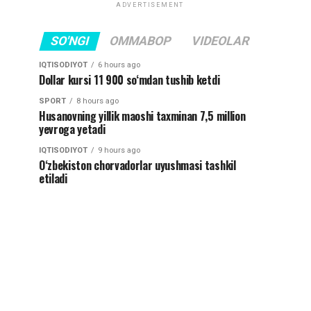
ADVERTISEMENT
SO'NGI
OMMABOP
VIDEOLAR
IQTISODIYOT
6 hours ago
Dollar kursi 11 900 so‘mdan tushib ketdi
SPORT
8 hours ago
Husanovning yillik maoshi taxminan 7,5 million
yevroga yetadi
IQTISODIYOT
9 hours ago
O‘zbekiston chorvadorlar uyushmasi tashkil
etiladi