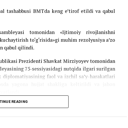
bal tashabbusi BMTda keng e’tirof etildi va qabul
bleyasi tomonidan «Ijtimoiy rivojlanishni
 kuchaytirish to‘g‘risida»gi muhim rezolyusiya a’zo
n qabul qilindi.
publikasi Prezidenti Shavkat Mirziyoyev tomonidan
eyasining 75-sessiyasidagi nutqida ilgari surilgan
 diplomatiyasining faol va izchil sa’y-harakatlari
sda yagona hujjat shakliga keltirildi va jahon
vatlandi.
TINUE READING
ima uchun muhim?
ent shahrida Parlamentlararo Ittifoqning 150-
i va unda qabul qilingan Toshkent deklaratsiyasi