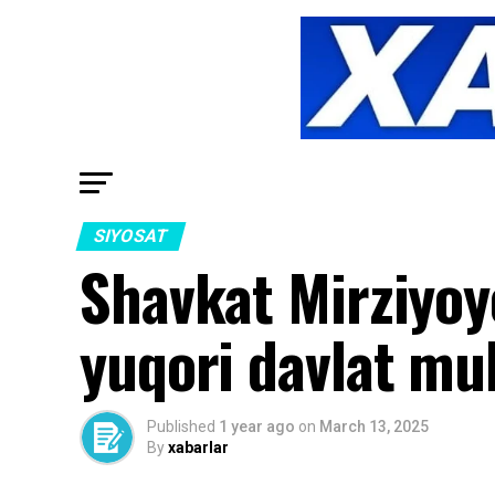
SIYOSAT
Shavkat Mirziyoy
yuqori davlat mu
Published
1 year ago
on
March 13, 2025
By
xabarlar