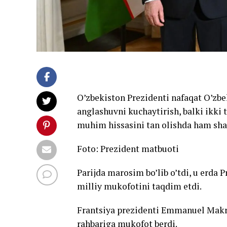
O’zbekiston Prezidenti nafaqat O’zbek
anglashuvni kuchaytirish, balki ikki
muhim hissasini tan olishda ham shar
Foto: Prezident matbuoti
Parijda marosim bo’lib o’tdi, u erda
milliy mukofotini taqdim etdi.
Frantsiya prezidenti Emmanuel Mak
rahbariga mukofot berdi.