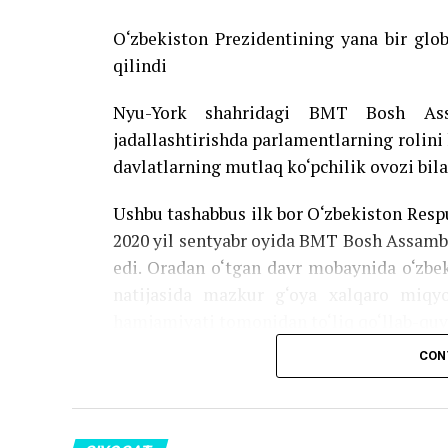
O‘zbekiston Prezidentining yana bir glo
qilindi
Nyu-York shahridagi BMT Bosh Assam
jadallashtirishda parlamentlarning rolini
davlatlarning mutlaq ko‘pchilik ovozi bila
Ushbu tashabbus ilk bor O‘zbekiston Res
2020 yil sentyabr oyida BMT Bosh Assambl
edi. Oradan o‘tgan davr mobaynida o‘zbek
natijasida mazkur g‘oya xalqaro miqyo
hamjamiyati tomonidan to‘liq qo‘llab-quv
CON
Rezolyusiyada nimalar aks etgan va u n
O‘zbekiston tajribasi. Hujjatda Toshk
Assambleyasi muvaffaqiyatli o‘tkazilgan