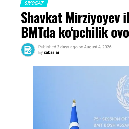
SIYOSAT
Shavkat Mirziyoyev i
BMTda ko‘pchilik ovoz
Published
2 days ago
on
August 4, 2026
By
xabarlar