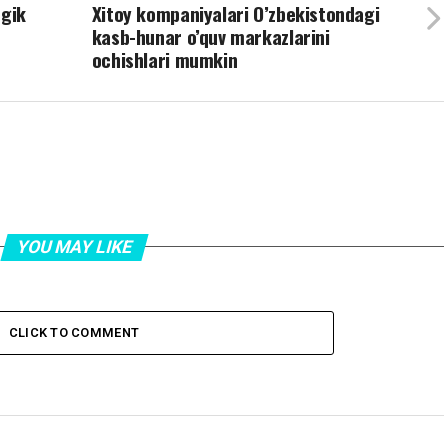
egik
Xitoy kompaniyalari O’zbekistondagi
kasb-hunar o’quv markazlarini
ochishlari mumkin
YOU MAY LIKE
CLICK TO COMMENT