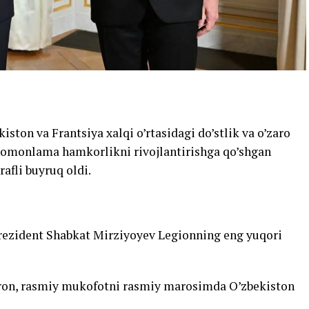
iston va Frantsiya xalqi o’rtasidagi do’stlik va o’zaro
 tomonlama hamkorlikni rivojlantirishga qo’shgan
afli buyruq oldi.
 Prezident Shabkat Mirziyoyev Legionning eng yuqori
ron, rasmiy mukofotni rasmiy marosimda O’zbekiston