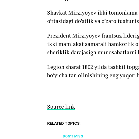
Shavkat Mirziyoyev ikki tomonlama h
o’rtasidagi do’stlik va o’zaro tushunis
Prezident Mirziyoyev frantsuz liderig
ikki mamlakat samarali hamkorlik orq
sheriklik darajasiga munosabatlarn
Legion sharaf 1802 yilda tashkil topg
bo’yicha tan olinishining eng yuqori 
Source link
RELATED TOPICS:
DON'T MISS