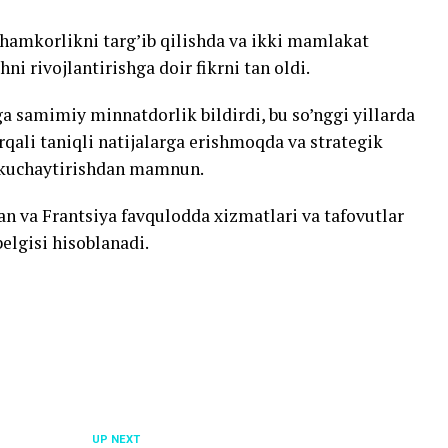
amkorlikni targ’ib qilishda va ikki mamlakat
hni rivojlantirishga doir fikrni tan oldi.
a samimiy minnatdorlik bildirdi, bu so’nggi yillarda
ali taniqli natijalarga erishmoqda va strategik
i kuchaytirishdan mamnun.
an va Frantsiya favqulodda xizmatlari va tafovutlar
belgisi hisoblanadi.
UP NEXT