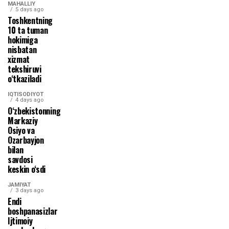
MAHALLIY
5 days ago
Toshkentning
10 ta tuman
hokimiga
nisbatan
xizmat
tekshiruvi
o‘tkaziladi
IQTISODIYOT
4 days ago
O‘zbekistonning
Markaziy
Osiyo va
Ozarbayjon
bilan
savdosi
keskin o‘sdi
JAMIYAT
3 days ago
Endi
boshpanasizlar
Ijtimoiy