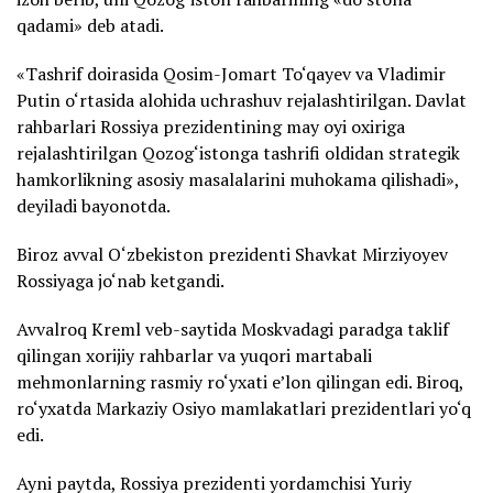
qadami» deb atadi.
«Tashrif doirasida Qosim-Jomart To‘qayev va Vladimir
Putin o‘rtasida alohida uchrashuv rejalashtirilgan. Davlat
rahbarlari Rossiya prezidentining may oyi oxiriga
rejalashtirilgan Qozog‘istonga tashrifi oldidan strategik
hamkorlikning asosiy masalalarini muhokama qilishadi»,
deyiladi bayonotda.
Biroz avval O‘zbekiston prezidenti Shavkat Mirziyoyev
Rossiyaga jo‘nab ketgandi.
Avvalroq Kreml veb-saytida Moskvadagi paradga taklif
qilingan xorijiy rahbarlar va yuqori martabali
mehmonlarning rasmiy ro‘yxati e’lon qilingan edi. Biroq,
ro‘yxatda Markaziy Osiyo mamlakatlari prezidentlari yo‘q
edi.
Ayni paytda, Rossiya prezidenti yordamchisi Yuriy