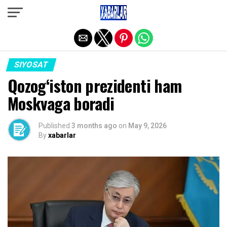
Exit mobile version
SIYOSAT
Qozog‘iston prezidenti ham
Moskvaga boradi
Published
3 months ago
on
May 9, 2026
By
xabarlar