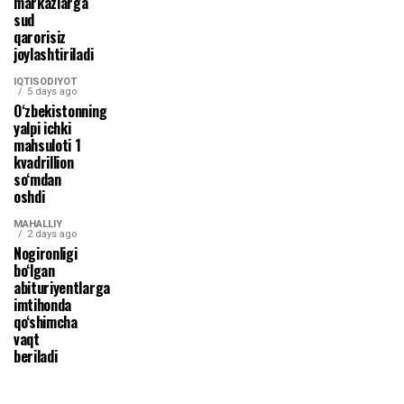
markazlarga
sud
qarorisiz
joylashtiriladi
IQTISODIYOT
5 days ago
O‘zbekistonning
yalpi ichki
mahsuloti 1
kvadrillion
so‘mdan
oshdi
MAHALLIY
2 days ago
Nogironligi
bo‘lgan
abituriyentlarga
imtihonda
qo‘shimcha
vaqt
beriladi