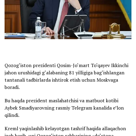
Qozog‘iston prezidenti Qosim-Jo‘mart To‘qayev Ikkinchi
jahon urushidagi g‘alabaning 81 yilligiga bag‘ishlangan
tantanali tadbirlarda ishtirok etish uchun Moskvaga
boradi.
Bu haqda prezident maslahatchisi va matbuot kotibi
Aybek Smadiyarovning rasmiy Telegram kanalida e’lon
qilindi.
Kreml yaqinlashib kelayotgan tashrif haqida allaqachon
izoh berib, uni Qozog‘iston rahbarining «do‘stona