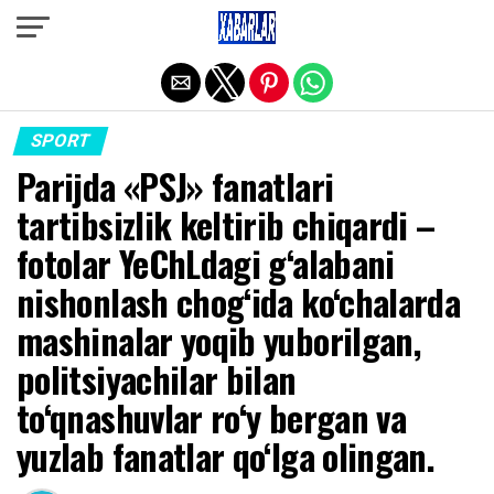
Exit mobile version
SPORT
Parijda «PSJ» fanatlari
tartibsizlik keltirib chiqardi –
fotolar YeChLdagi g‘alabani
nishonlash chog‘ida ko‘chalarda
mashinalar yoqib yuborilgan,
politsiyachilar bilan
to‘qnashuvlar ro‘y bergan va
yuzlab fanatlar qo‘lga olingan.