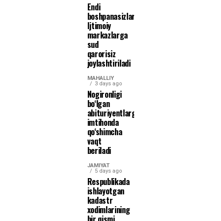
Endi
boshpanasizlar
Ijtimoiy
markazlarga
sud
qarorisiz
joylashtiriladi
MAHALLIY
3 days ago
Nogironligi
bo‘lgan
abituriyentlarga
imtihonda
qo‘shimcha
vaqt
beriladi
JAMIYAT
5 days ago
Respublikada
ishlayotgan
kadastr
xodimlarining
bir qismi