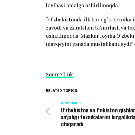
loyihasi amalga oshirilmoqda.
“O‘zbekistonda ilk bor og‘ir texnika
zavodi va Zarafshon ta’mirlash va te
oshirilmoqda. Mazkur loyiha O‘zbeki
mavqeyini yanada mustahkamlaydi” –
Source link
RELATED TOPICS:
DON'T MISS
O‘zbekiston va Pokiston qishlo
xo‘jaligi texnikalarini birgalikd
chiqaradi