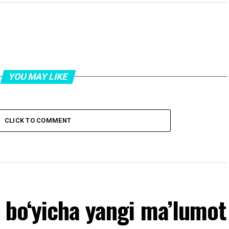
YOU MAY LIKE
CLICK TO COMMENT
 bo‘yicha yangi ma’lumot