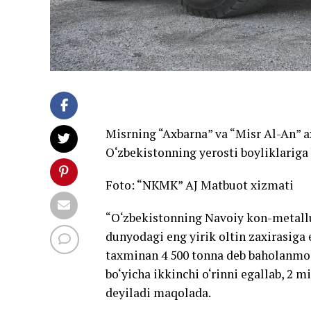
Misrning “Axbarna” va “Misr Al-An” 
O‘zbekistonning yerosti boyliklariga 
Foto: “NKMK” AJ Matbuot xizmati
“O‘zbekistonning Navoiy kon-metall
dunyodagi eng yirik oltin zaxirasiga e
taxminan 4 500 tonna deb baholanmoqd
bo‘yicha ikkinchi o‘rinni egallab, 2 m
deyiladi maqolada.