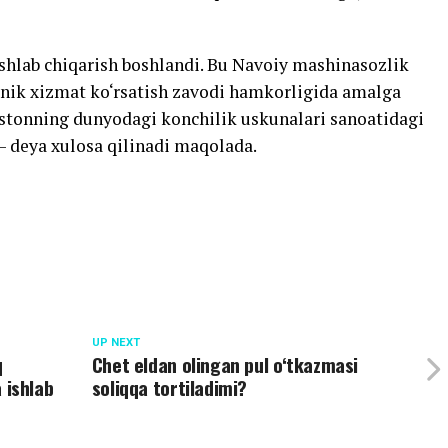
 ishlab chiqarish boshlandi. Bu Navoiy mashinasozlik
xnik xizmat ko‘rsatish zavodi hamkorligida amalga
stonning dunyodagi konchilik uskunalari sanoatidagi
 deya xulosa qilinadi maqolada.
UP NEXT
q
Chet eldan olingan pul o‘tkazmasi
a ishlab
soliqqa tortiladimi?