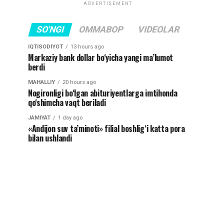
ADVERTISEMENT
SO'NGI
OMMABOP
VIDEOLAR
IQTISODIYOT
13 hours ago
Markaziy bank dollar bo‘yicha yangi ma’lumot
berdi
MAHALLIY
20 hours ago
Nogironligi bo‘lgan abituriyentlarga imtihonda
qo‘shimcha vaqt beriladi
JAMIYAT
1 day ago
«Andijon suv ta’minoti» filial boshlig‘i katta pora
bilan ushlandi