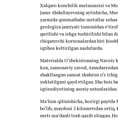
Xalqaro konchilik mutaxassisi va Mu
Jasur Abdullayevning aytishicha, Mur
yarmida qimmatbaho metallar sohasid
geologiya jamiyati tomonidan e’tirof
qurilishi va ishga tushirilishi bilan
chiqaruvchi korxonalardan biri hisobl
iqtibos keltirilgan nashrlarda.
Materialda O‘zbekistonning Navoiy k
kon, zamonaviy zavod, Amudaryodan Z
shakllangan sanoat shahrini o‘z ichi
yuklatilgani qayd etilgan. Shu bois b
iqtisodiyotining asosiy ustunlaridan 
Ma’lum qilinishicha, hozirgi paytda
bo‘lib, maydoni 5 kilometrdan ortiq. 
metr ma’danli tosh qazib olingan. Ho