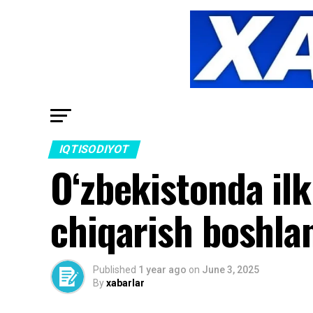
IQTISODIYOT
O‘zbekistonda ilk
chiqarish boshla
Published
1 year ago
on
June 3, 2025
By
xabarlar