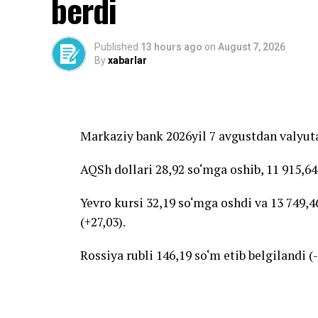
berdi
Published
13 hours ago
on
August 7, 2026
By
xabarlar
Markaziy bank 2026yil 7 avgustdan valyuta
AQSh dollari 28,92 so‘mga oshib, 11 915,64
Yevro kursi 32,19 so‘mga oshdi va 13 749,46
(+27,03).
Rossiya rubli 146,19 so‘m etib belgilandi (-