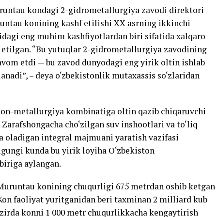
runtau kondagi 2-gidrometallurgiya zavodi direktori
untau konining kashf etilishi XX asrning ikkinchi
agi eng muhim kashfiyotlardan biri sifatida xalqaro
 etilgan. “Bu yutuqlar 2-gidrometallurgiya zavodining
 davom etdi — bu zavod dunyodagi eng yirik oltin ishlab
anadi”, – deya o‘zbekistonlik mutaxassis so‘zlaridan
on-metallurgiya kombinatiga oltin qazib chiqaruvchi
arafshongacha cho‘zilgan suv inshootlari va to‘liq
ga oladigan integral majmuani yaratish vazifasi
ugungi kunda bu yirik loyiha O‘zbekiston
biriga aylangan.
 Muruntau konining chuqurligi 675 metrdan oshib ketgan
Kon faoliyat yuritganidan beri taxminan 2 milliard kub
zirda konni 1 000 metr chuqurlikkacha kengaytirish