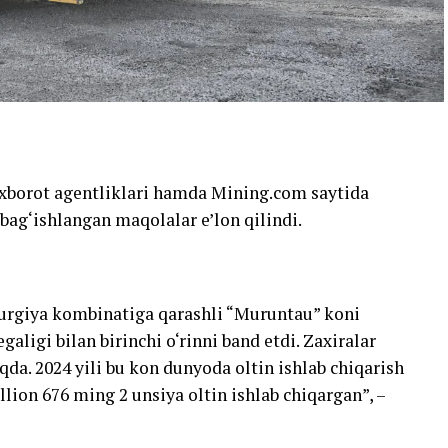
axborot agentliklari hamda Mining.com saytida
bag‘ishlangan maqolalar e’lon qilindi.
urgiya kombinatiga qarashli “Muruntau” koni
galigi bilan birinchi o‘rinni band etdi. Zaxiralar
a. 2024 yili bu kon dunyoda oltin ishlab chiqarish
illion 676 ming 2 unsiya oltin ishlab chiqargan”, –