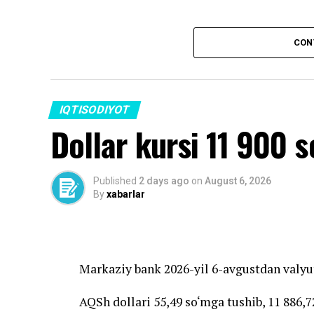
Source link
CON
IQTISODIYOT
Dollar kursi 11 900 
Published
2 days ago
on
August 6, 2026
By
xabarlar
Markaziy bank 2026-yil 6-avgustdan valyut
AQSh dollari 55,49 so‘mga tushib, 11 886,72