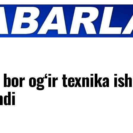
 bor og‘ir texnika is
ndi