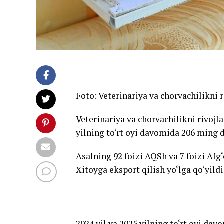
Foto: Veterinariya va chorvachilikni r
Veterinariya va chorvachilikni rivojla
yilning to‘rt oyi davomida 206 ming d
Asalning 92 foizi AQSh va 7 foizi Afg
Xitoyga eksport qilish yo‘lga qo‘yildi
2024 yil va 2025 yilning to‘rt oyi d