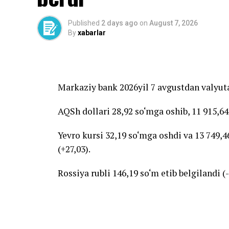
Published
2 days ago
on
August 7, 2026
By
xabarlar
Markaziy bank 2026yil 7 avgustdan valyuta
AQSh dollari 28,92 so‘mga oshib, 11 915,64
Yevro kursi 32,19 so‘mga oshdi va 13 749,46
(+27,03).
Rossiya rubli 146,19 so‘m etib belgilandi (-