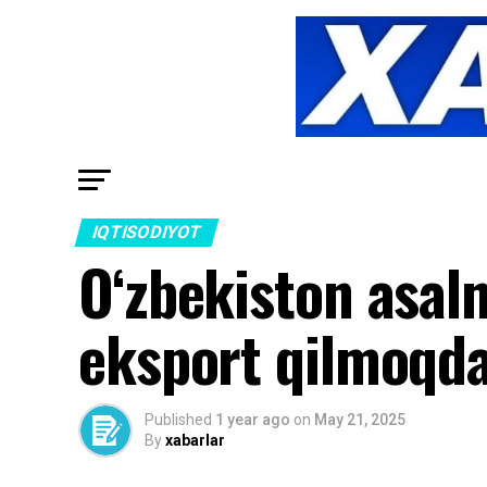
IQTISODIYOT
O‘zbekiston asaln
eksport qilmoqd
Published
1 year ago
on
May 21, 2025
By
xabarlar