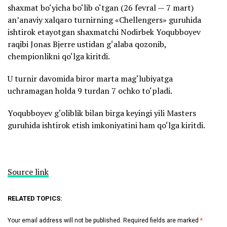
shaxmat bo‘yicha bo‘lib o‘tgan (26 fevral — 7 mart)
an’anaviy xalqaro turnirning «Chellengers» guruhida
ishtirok etayotgan shaxmatchi Nodirbek Yoqubboyev
raqibi Jonas Bjerre ustidan g‘alaba qozonib,
chempionlikni qo‘lga kiritdi.
U turnir davomida biror marta mag‘lubiyatga
uchramagan holda 9 turdan 7 ochko to‘pladi.
Yoqubboyev g‘oliblik bilan birga keyingi yili Masters
guruhida ishtirok etish imkoniyatini ham qo‘lga kiritdi.
Source link
RELATED TOPICS:
Your email address will not be published.
Required fields are marked
*