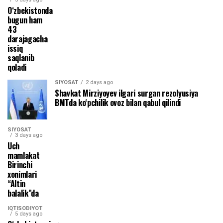
O‘zbekistonda
bugun ham
43
darajagacha
issiq
saqlanib
qoladi
SIYOSAT
2 days ago
Shavkat Mirziyoyev ilgari surgan rezolyusiya
BMTda ko‘pchilik ovoz bilan qabul qilindi
SIYOSAT
3 days ago
Uch
mamlakat
Birinchi
xonimlari
“Altin
balalik”da
IQTISODIYOT
5 days ago