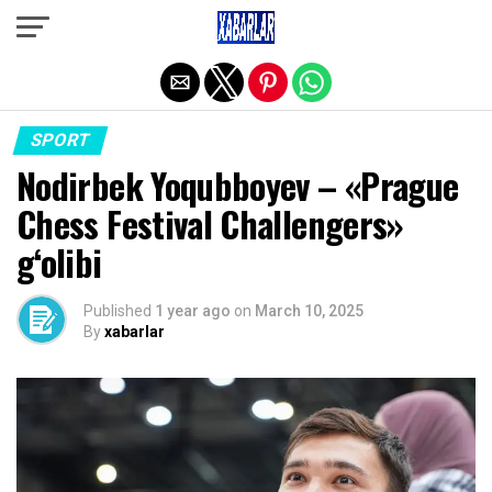
Exit mobile version
SPORT
Nodirbek Yoqubboyev – «Prague
Chess Festival Challengers»
g‘olibi
Published
1 year ago
on
March 10, 2025
By
xabarlar