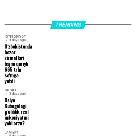
TRENDING
IQTISODIYOT
4 days ago
O‘zbekistonda
bozor
xizmatlari
hajmi qariyb
665 trln
so‘mga
yetdi
SPORT
3 days ago
Osiyo
Kubogidagi
g‘oliblik real
imkoniyatmi
yoki orzu?
JAMIYAT
5 days ago