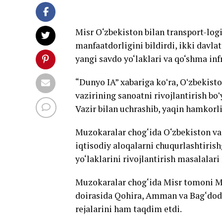
Misr O‘zbekiston bilan transport-log
manfaatdorligini bildirdi, ikki davl
yangi savdo yo‘laklari va qo‘shma in
“Dunyo IA” xabariga koʻra, Oʻzbekist
vazirining sanoatni rivojlantirish boʻ
Vazir bilan uchrashib, yaqin hamkor
Muzokaralar chog‘ida O‘zbekiston va M
iqtisodiy aloqalarni chuqurlashtirish
yo‘laklarini rivojlantirish masalalar
Muzokaralar chog‘ida Misr tomoni M
doirasida Qohira, Amman va Bag‘dodni
rejalarini ham taqdim etdi.