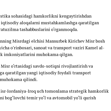
istika sohasidagi hamkorlikni kengaytirishdan
at iqtisodiy aloqalarni mustahkamlashga qaratilgan
fratuzilma tashabbuslarini o‘rganmoqda.
onning Misrdagi elchisi Mansurbek Kirichev Misr bosh
yicha oʻrinbosari, sanoat va transport vaziri Kamel al-
lik imkoniyatlarini muhokama qilgan.
isr o‘rtasidagi savdo-sotiqni rivojlantirish va
ga qaratilgan yangi iqtisodiy foydali transport
i muhokama qilindi.
isr-Iordaniya-Iroq uch tomonlama strategik hamkorlik
 bog‘lovchi temir yo‘l va avtomobil yo‘li qurish