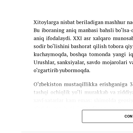
davlati, jumladan Avstriya, Germaniya, Xit
kabi mamlakatlar O‘zbekiston tashabbusi
Xitoylarga nisbat beriladigan mashhur na
Aytish mumkinki, BMT Bosh Assambleyasi 
Bu iboraning aniq manbasi bahsli bo‘lsa
Yangi O‘zbekiston tomonidan yuritilayo
aniq ifodalaydi. XXI asr xalqaro munosa
qaratilgan tashqi siyosatning, shuningd
sodir bo‘lishini bashorat qilish tobora q
xalqaro maydonda yuksak e’tirof etilayotg
kuchaymoqda, boshqa tomonda yangi iqt
Urushlar, sanksiyalar, savdo mojarolari v
o‘zgartirib yubormoqda.
Source link
O‘zbekiston mustaqillikka erishganiga 3
tashqi ochiqlik yo‘li murakkab va ziddiy
xavf-xatarlar kam emas: shimolda geosiy
g‘arbda esa turli iqtisodiy va siyosiy 
shunday murakkab muhitda muvozanat
CON
erishmoqdamiz?