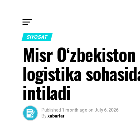
SIYOSAT
Misr O‘zbekiston 
logistika sohasi
intiladi
Published
1 month ago
on
July 6, 2026
By
xabarlar