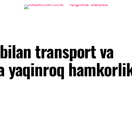
bilan transport va
da yaqinroq hamkorli