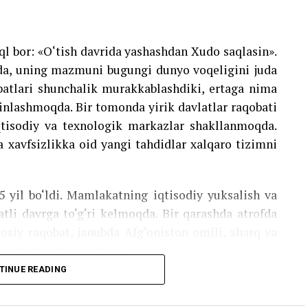
oy, Yaponiya, Janubiy Koreya, Braziliya va Ispaniya
ga hammuallif sifatida maydonga chiqdi.
ql bor: «O‘tish davrida yashashdan Xudo saqlasin».
tomonidan ushbu rezolyusiyaning qabul qilinishi
-da, uning mazmuni bugungi dunyo voqeligini juda
tgan ochiq, konstruktiv va inson manfaatlariga
batlari shunchalik murakkablashdiki, ertaga nima
ek, Davlatimiz rahbarining global tashabbuslari
iyinlashmoqda. Bir tomonda yirik davlatlar raqobati
anining yaqqol isbotidir.
isodiy va texnologik markazlar shakllanmoqda.
a xavfsizlikka oid yangi tahdidlar xalqaro tizimni
5 yil bo‘ldi. Mamlakatning iqtisodiy yuksalish va
atli davrga to‘g‘ri kelmoqda. Bir qarashda atrofda
osiy raqobat, janubda Afg‘oniston omili, sharq va
manfaatlar to‘qnashuvi mavjud. O‘zbekiston mana
ni saqlab qola olmoqda. Xo‘sh, bunga qanday
TINUE READING