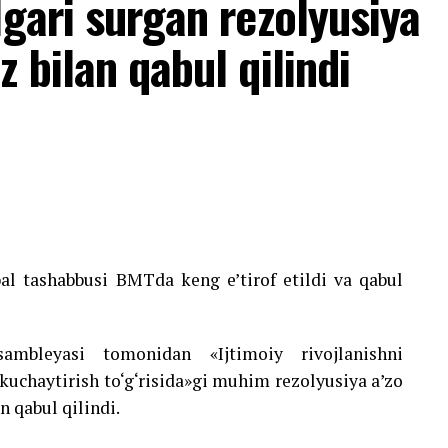
lgari surgan rezolyusiya
 bilan qabul qilindi
bal tashabbusi BMTda keng e’tirof etildi va qabul
bleyasi tomonidan «Ijtimoiy rivojlanishni
 kuchaytirish to‘g‘risida»gi muhim rezolyusiya a’zo
n qabul qilindi.