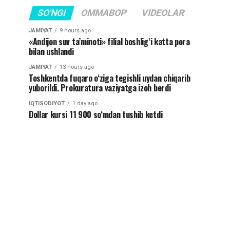
SO'NGI
OMMABOP
VIDEOLAR
JAMIYAT
9 hours ago
«Andijon suv ta’minoti» filial boshlig‘i katta pora
bilan ushlandi
JAMIYAT
13 hours ago
Toshkentda fuqaro o‘ziga tegishli uydan chiqarib
yuborildi. Prokuratura vaziyatga izoh berdi
IQTISODIYOT
1 day ago
Dollar kursi 11 900 so‘mdan tushib ketdi