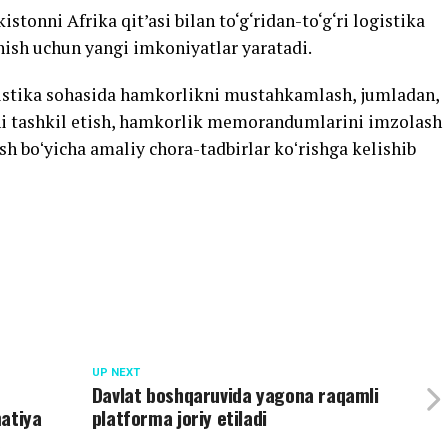
stonni Afrika qit’asi bilan to‘g‘ridan-to‘g‘ri logistika
hish uchun yangi imkoniyatlar yaratadi.
istika sohasida hamkorlikni mustahkamlash, jumladan,
ini tashkil etish, hamkorlik memorandumlarini imzolash
h boʻyicha amaliy chora-tadbirlar koʻrishga kelishib
UP NEXT
,
Davlat boshqaruvida yagona raqamli
matiya
platforma joriy etiladi
a