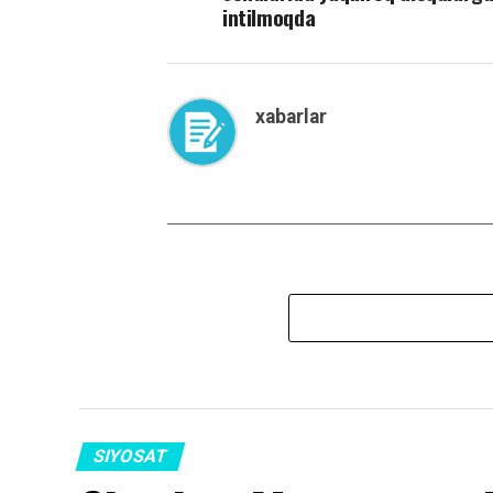
intilmoqda
xabarlar
SIYOSAT