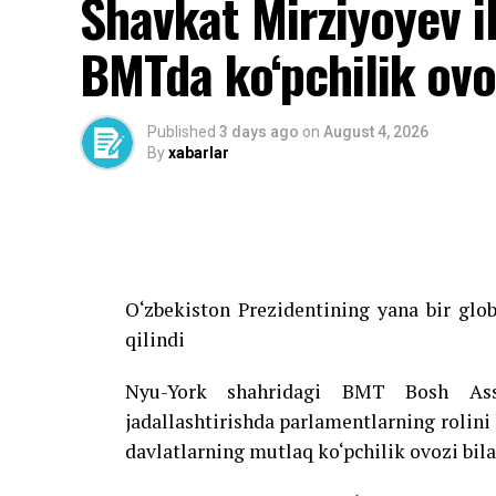
Shavkat Mirziyoyev i
BMTda ko‘pchilik ovoz
Published
3 days ago
on
August 4, 2026
By
xabarlar
O‘zbekiston Prezidentining yana bir glo
qilindi
Nyu-York shahridagi BMT Bosh Assam
jadallashtirishda parlamentlarning rolini
davlatlarning mutlaq ko‘pchilik ovozi bila