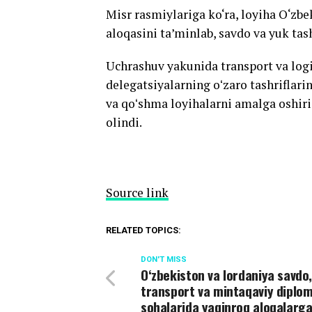
Misr rasmiylariga ko‘ra, loyiha O‘zbeki
aloqasini ta’minlab, savdo va yuk tas
Uchrashuv yakunida transport va log
delegatsiyalarning oʻzaro tashriflar
va qoʻshma loyihalarni amalga oshiris
olindi.
Source link
RELATED TOPICS:
DON'T MISS
O‘zbekiston va Iordaniya savdo
transport va mintaqaviy diplo
sohalarida yaqinroq aloqalarg