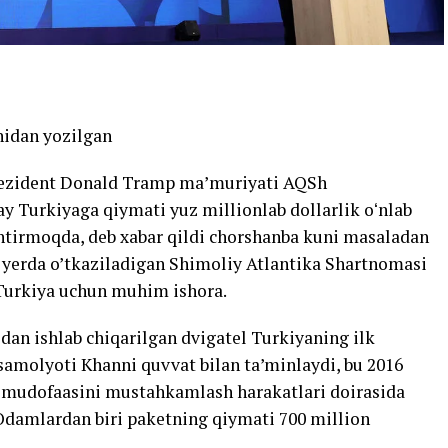
idan yozilgan
rezident Donald Tramp maʼmuriyati AQSh
y Turkiyaga qiymati yuz millionlab dollarlik oʻnlab
ashtirmoqda, deb xabar qildi chorshanba kuni masaladan
u yerda o’tkaziladigan Shimoliy Atlantika Shartnomasi
Turkiya uchun muhim ishora.
an ishlab chiqarilgan dvigatel Turkiyaning ilk
 samolyoti Khanni quvvat bilan ta’minlaydi, bu 2016
 mudofaasini mustahkamlash harakatlari doirasida
Odamlardan biri paketning qiymati 700 million