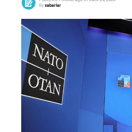
By
xabarlar