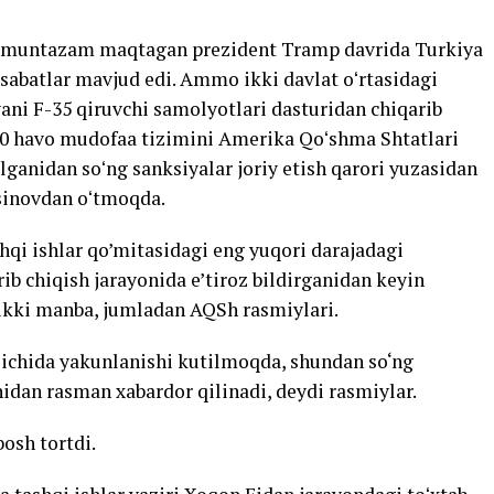
ni muntazam maqtagan prezident Tramp davrida Turkiya
abatlar mavjud edi. Ammo ikki davlat oʻrtasidagi
ni F-35 qiruvchi samolyotlari dasturidan chiqarib
00 havo mudofaa tizimini Amerika Qoʻshma Shtatlari
olganidan soʻng sanksiyalar joriy etish qarori yuzasidan
 sinovdan oʻtmoqda.
shqi ishlar qo’mitasidagi eng yuqori darajadagi
b chiqish jarayonida e’tiroz bildirganidan keyin
 ikki manba, jumladan AQSh rasmiylari.
 ichida yakunlanishi kutilmoqda, shundan so‘ng
dan rasman xabardor qilinadi, deydi rasmiylar.
osh tortdi.