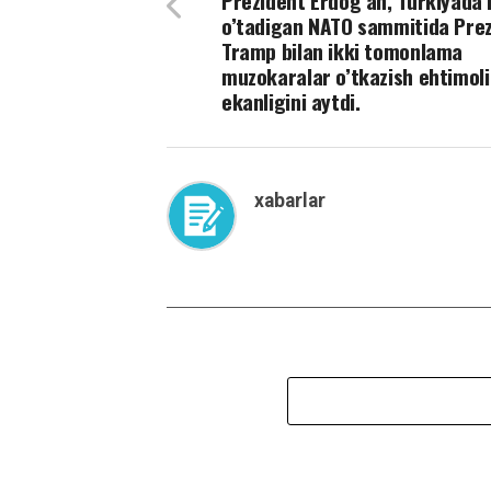
Prezident Erdog’an, Turkiyada b
o’tadigan NATO sammitida Pre
Tramp bilan ikki tomonlama
muzokaralar o’tkazish ehtimoli
ekanligini aytdi.
xabarlar