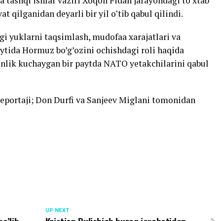
 tashqi ishlar vaziri Xoqon Fidan jarayondagi toʻxtab
 qilganidan deyarli bir yil oʻtib qabul qilindi.
agi yuklarni taqsimlash, mudofaa xarajatlari va
ytida Hormuz bo’g’ozini ochishdagi roli haqida
inlik kuchaygan bir paytda NATO yetakchilarini qabul
eportaji; Don Durfi va Sanjeev Miglani tomonidan
UP NEXT