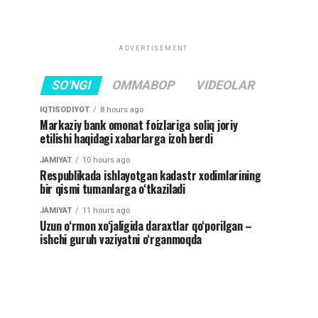
ADVERTISEMENT
SO'NGI
OMMABOP
VIDEOLAR
IQTISODIYOT
8 hours ago
Markaziy bank omonat foizlariga soliq joriy
etilishi haqidagi xabarlarga izoh berdi
JAMIYAT
10 hours ago
Respublikada ishlayotgan kadastr xodimlarining
bir qismi tumanlarga o‘tkaziladi
JAMIYAT
11 hours ago
Uzun o‘rmon xo‘jaligida daraxtlar qo‘porilgan –
ishchi guruh vaziyatni o‘rganmoqda