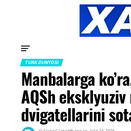
TURK DUNYOSI
Manbalarga ko’ra
AQSh eksklyuziv 
dvigatellarini sot
Published
1 month ago
on
June 24, 2026