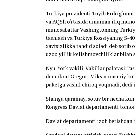
Turkiya prezidenti Toyib Erdo‘g‘on
va AQSh o‘rtasida umuman iliq munos
munosabatlar Vashingtonning Turkiya
tashlash va Turkiya Rossiyaning S-4
xavfsizlikka tahdid soladi deb sotib 
uzoq yillik kelishmovchiliklar bilan
Nyu-York vakili, Vakillar palatasi Ta
demokrat Gregori Miks norasmiy ko’ri
paketga yashil chiroq yoqmadi, dedi
Shunga qaramay, sotuv bir necha kun
Kongress Davlat departamenti tomoni
Davlat departamenti izoh berishdan b