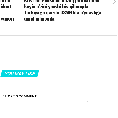
o’lib
Kristian Pulishich buzoq jarohatidan
zident
keyin o’zini yaxshi his qilmoqda,
Turkiyaga qarshi USMNTda o’ynashga
 yuqori
umid qilmoqda
YOU MAY LIKE
CLICK TO COMMENT