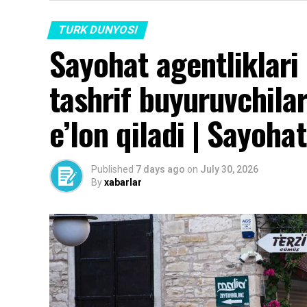
TURK DUNYOSI
Sayohat agentliklari
tashrif buyuruvchila
e’lon qiladi | Sayohat
Published
7 days ago
on
July 30, 2026
By
xabarlar