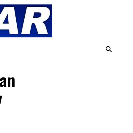
dan
v