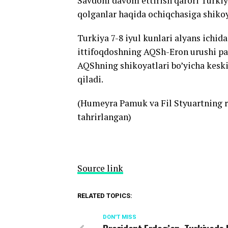
Savdoni davom ettirish qarori Turkiya
qolganlar haqida ochiqchasiga shikoyat
Turkiya 7-8 iyul kunlari alyans ichid
ittifoqdoshning AQSh-Eron urushi pa
AQShning shikoyatlari bo’yicha kesk
qiladi.
(Humeyra Pamuk va Fil Styuartning r
tahrirlangan)
Source link
RELATED TOPICS:
DON'T MISS