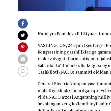
Humeyra Pamuk va Fil Styuart tomon
VASHINGTON, 24-iyun (Reuters) – P
Kongressining qarshiliklariga qarama
reaktiv dvigatellarni sotishni rejal
xabardor toʻrt manba. Bu kelgusi oy 
Tashkiloti (NATO) sammiti oldidan 
General Electric kompaniyasi tomonid
mahalliy ishlab chiqarilgan qiruvchi
yilda NATO a’zosi Anqaraning milliy
boshlangan keng ko’lamli loyihadir. 
dollardan ortiq ekanligini aytdi.