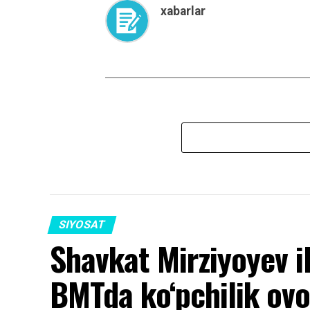
xabarlar
SIYOSAT
Shavkat Mirziyoyev i
BMTda ko‘pchilik ovoz