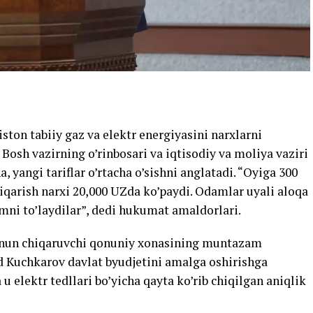
ton tabiiy gaz va elektr energiyasini narxlarni
 Bosh vazirning o’rinbosari va iqtisodiy va moliya vaziri
 yangi tariflar o’rtacha o’sishni anglatadi. “Oyiga 300
hiqarish narxi 20,000 UZda ko’paydi. Odamlar uyali aloqa
ni to’laydilar”, dedi hukumat amaldorlari.
onun chiqaruvchi qonuniy xonasining muntazam
did Kuchkarov davlat byudjetini amalga oshirishga
u elektr tedllari bo’yicha qayta ko’rib chiqilgan aniqlik