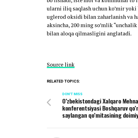
bo’lishadi, iste’mol va kommunal to’
ularni iliq saqlash uchun ko’mir yoki
uglerod oksidi bilan zaharlanish va h
aksincha, 200 ming so’mlik “unchalik 
bilan aloqa qilmasligini anglatadi.
Source link
RELATED TOPICS:
DON'T MISS
O’zbekistondagi Xalqaro Mehn
konferentsiyasi Boshqaruv qo’
saylangan qo’mitasining doimiy