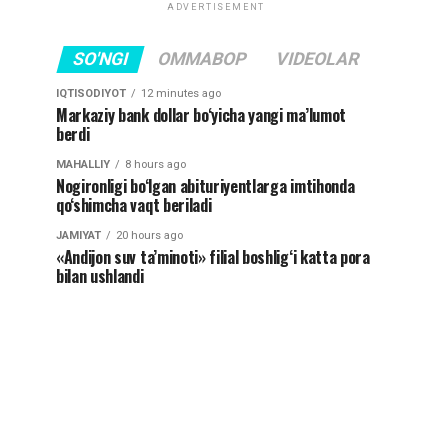
ADVERTISEMENT
SO'NGI
OMMABOP
VIDEOLAR
IQTISODIYOT
12 minutes ago
Markaziy bank dollar bo‘yicha yangi ma’lumot
berdi
MAHALLIY
8 hours ago
Nogironligi bo‘lgan abituriyentlarga imtihonda
qo‘shimcha vaqt beriladi
JAMIYAT
20 hours ago
«Andijon suv ta’minoti» filial boshlig‘i katta pora
bilan ushlandi