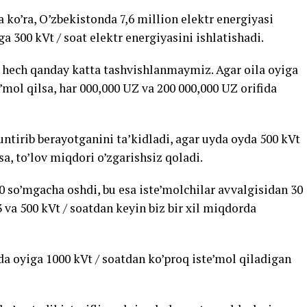
 ko’ra, O’zbekistonda 7,6 million elektr energiyasi
ga 300 kVt / soat elektr energiyasini ishlatishadi.
da hech qanday katta tashvishlanmaymiz. Agar oila oyiga
e’mol qilsa, har 000,000 UZ va 200 000,000 UZ orifida
tirib berayotganini ta’kidladi, agar uyda oyda 500 kVt
sa, to’lov miqdori o’zgarishsiz qoladi.
00 so’mgacha oshdi, bu esa iste’molchilar avvalgisidan 30
a 500 kVt / soatdan keyin biz bir xil miqdorda
da oyiga 1000 kVt / soatdan ko’proq iste’mol qiladigan