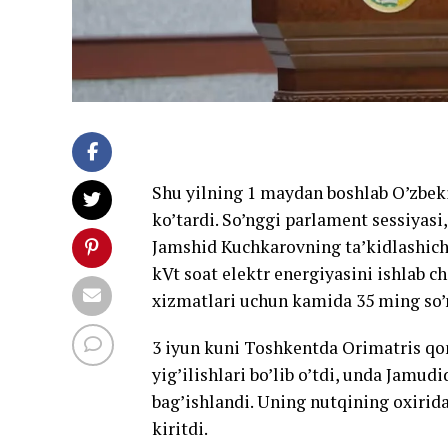
Shu yilning 1 maydan boshlab O’zbekis
ko’tardi. So’nggi parlament sessiyasi,
Jamshid Kuchkarovning ta’kidlashicha,
kVt soat elektr energiyasini ishlab c
xizmatlari uchun kamida 35 ming so’m
3 iyun kuni Toshkentda Orimatris q
yig’ilishlari bo’lib o’tdi, unda Jamu
bag’ishlandi. Uning nutqining oxirida 
kiritdi.