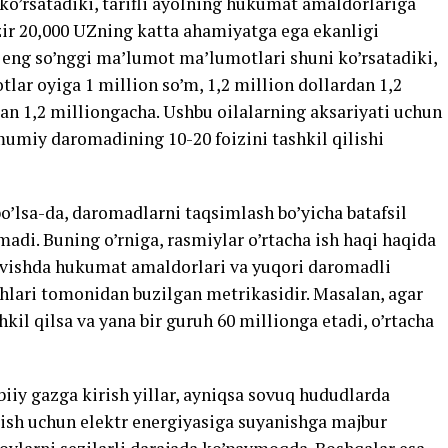
 ko’rsatadiki, tarifli ayolning hukumat amaldorlariga
ir 20,000 UZning katta ahamiyatga ega ekanligi
eng so’nggi ma’lumot ma’lumotlari shuni ko’rsatadiki,
lar oyiga 1 million so’m, 1,2 million dollardan 1,2
dan 1,2 milliongacha. Ushbu oilalarning aksariyati uchun
umumiy daromadining 10-20 foizini tashkil qilishi
 bo’lsa-da, daromadlarni taqsimlash bo’yicha batafsil
madi. Buning o’rniga, rasmiylar o’rtacha ish haqi haqida
avishda hukumat amaldorlari va yuqori daromadli
lari tomonidan buzilgan metrikasidir. Masalan, agar
hkil qilsa va yana bir guruh 60 millionga etadi, o’rtacha
iiy gazga kirish yillar, ayniqsa sovuq hududlarda
tish uchun elektr energiyasiga suyanishga majbur