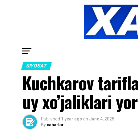
SIYOSAT
Kuchkarov tarifla
uy xo’jaliklari y
Published
1 year ago
on
June 4, 2025
By
xabarlar