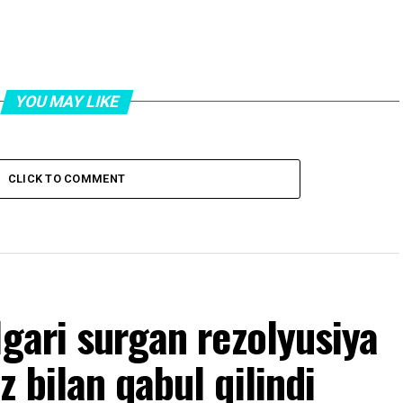
YOU MAY LIKE
CLICK TO COMMENT
lgari surgan rezolyusiya
 bilan qabul qilindi