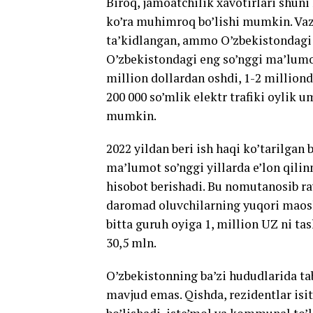
Biroq, jamoatchilik xavotirlari shuni
ko’ra muhimroq bo’lishi mumkin. Vaz
ta’kidlangan, ammo O’zbekistondagi 
O’zbekistondagi eng so’nggi ma’lumot
million dollardan oshdi, 1-2 million
200 000 so’mlik elektr trafiki oylik 
mumkin.
2022 yildan beri ish haqi ko’tarilgan
ma’lumot so’nggi yillarda e’lon qilin
hisobot berishadi. Bu nomutanosib r
daromad oluvchilarning yuqori maosh
bitta guruh oyiga 1, million UZ ni tas
30,5 mln.
O’zbekistonning ba’zi hududlarida tab
mavjud emas. Qishda, rezidentlar isi