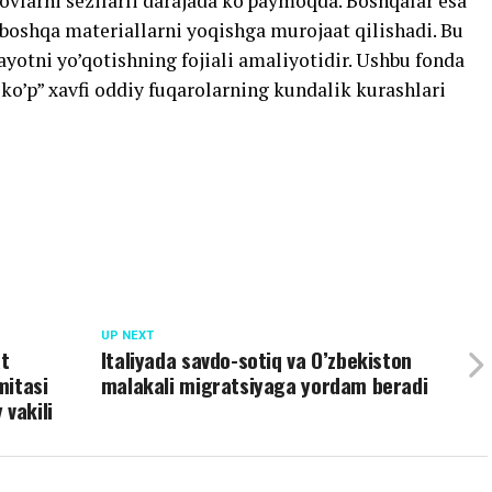
lovlarni sezilarli darajada ko’paymoqda. Boshqalar esa
 boshqa materiallarni yoqishga murojaat qilishadi. Bu
ayotni yo’qotishning fojiali amaliyotidir. Ushbu fonda
ko’p” xavfi oddiy fuqarolarning kundalik kurashlari
UP NEXT
at
Italiyada savdo-sotiq va O’zbekiston
mitasi
malakali migratsiyaga yordam beradi
 vakili