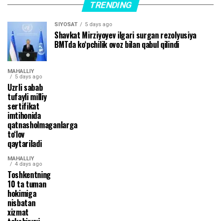
TRENDING
SIYOSAT
5 days ago
Shavkat Mirziyoyev ilgari surgan rezolyusiya
BMTda ko‘pchilik ovoz bilan qabul qilindi
MAHALLIY
5 days ago
Uzrli sabab
tufayli milliy
sertifikat
imtihonida
qatnasholmaganlarga
to‘lov
qaytariladi
MAHALLIY
4 days ago
Toshkentning
10 ta tuman
hokimiga
nisbatan
xizmat