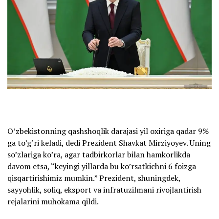
O’zbekistonning qashshoqlik darajasi yil oxiriga qadar 9%
ga to’g’ri keladi, dedi Prezident Shavkat Mirziyoyev. Uning
so’zlariga ko’ra, agar tadbirkorlar bilan hamkorlikda
davom etsa, “keyingi yillarda bu ko’rsatkichni 6 foizga
qisqartirishimiz mumkin.” Prezident, shuningdek,
sayyohlik, soliq, eksport va infratuzilmani rivojlantirish
rejalarini muhokama qildi.