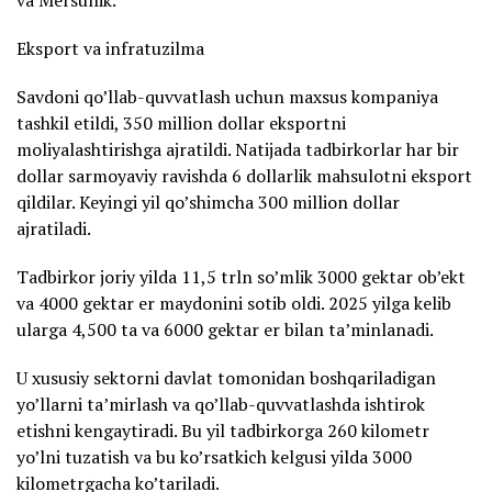
Eksport va infratuzilma
Savdoni qo’llab-quvvatlash uchun maxsus kompaniya
tashkil etildi, 350 million dollar eksportni
moliyalashtirishga ajratildi. Natijada tadbirkorlar har bir
dollar sarmoyaviy ravishda 6 dollarlik mahsulotni eksport
qildilar. Keyingi yil qo’shimcha 300 million dollar
ajratiladi.
Tadbirkor joriy yilda 11,5 trln so’mlik 3000 gektar ob’ekt
va 4000 gektar er maydonini sotib oldi. 2025 yilga kelib
ularga 4,500 ta va 6000 gektar er bilan ta’minlanadi.
U xususiy sektorni davlat tomonidan boshqariladigan
yo’llarni ta’mirlash va qo’llab-quvvatlashda ishtirok
etishni kengaytiradi. Bu yil tadbirkorga 260 kilometr
yo’lni tuzatish va bu ko’rsatkich kelgusi yilda 3000
kilometrgacha ko’tariladi.