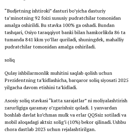
“Budjetning ishtiroki” dasturi bo’yicha dasturiy
ta’minotning 92 foizi xususiy pudratchilar tomonidan
amalga oshirildi. Bu stavka 100% ga oshadi. Bundan
tashqari, Osiyo taraqqiyot banki bilan hamkorlikda 86 ta
tumanda 841 kkm yo’llar quriladi, shuningdek, mahalliy
pudratchilar tomonidan amalga oshiriladi.
soliq
Qulay ishbilarmonlik muhitini saqlab qolish uchun
Prezidentning ta’kidlashicha, barqaror soliq siyosati 2025
yilgacha davom etishini ta’kidladi.
Asosiy soliq stavkasi “katta xarajatlar” ni moliyalashtirish
zarurligiga qaramay o’zgarishsiz qoladi. 1 yanvardan
boshlab davlat ko’chmas mulk va erlar QQSsiz sotiladi va
mobil aloqadagi aktsiz solig’i (10%) bekor qilinadi. Ushbu
chora dastlab 2023 uchun rejalashtirilgan.