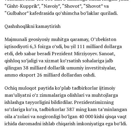
“Gisht-Kupprik”, “Navoiy”, “Shovot”, “Shovot” va
“Gulbahor” kafedrasida qo’shimcha bo’laklar quriladi.
Qashshoqlikni kamaytirish
Majmunali geosiyosiy muhitga qaramay, O’zbekiston
iqtisodiyoti 6,3 foizga o’sdi, bu yil 111 milliard dollarga
etdi, deb xabar beradi Prezident Mirziyoyev. Sanoat,
qishloq xo’jaligi va xizmat ko’rsatish sohalariga jalb
qilingan 38 milliard dollarlik umumiy investitsiyalar,
ammo eksport 26 milliard dollardan oshdi.
Ochiq muloqot paytida ko’plab tadbirkorlar ijtimoiy
mas’uliyatni o’z zimmalariga olishlari va muhtojlarga
ishlashga tayyorligini bildirdilar. Prezidentimizning
so’zlariga ko’ra, tadbirkorlar 387 ming kam ta’minlangan
oila a’zolari va nogironligi bo’lgan 40 000 kishi qisqa vaqt
ichida daromadni ishlab chiqarish imkoniyatiga ega bo’ldi.