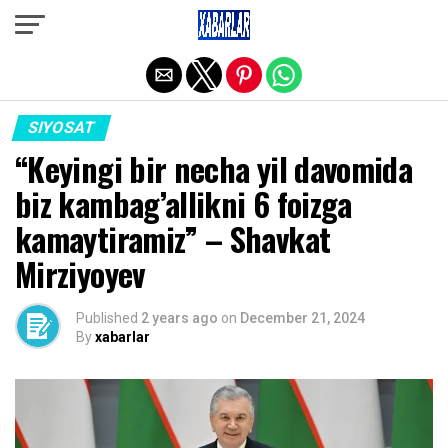
Exit mobile version
SIYOSAT
“Keyingi bir necha yil davomida
biz kambag’allikni 6 foizga
kamaytiramiz” – Shavkat
Mirziyoyev
Published
2 years ago
on
December 21, 2024
By
xabarlar