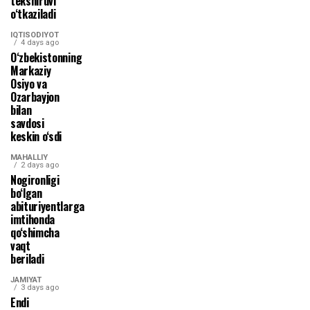
tekshiruvi
o‘tkaziladi
IQTISODIYOT
4 days ago
O‘zbekistonning
Markaziy
Osiyo va
Ozarbayjon
bilan
savdosi
keskin o‘sdi
MAHALLIY
2 days ago
Nogironligi
bo‘lgan
abituriyentlarga
imtihonda
qo‘shimcha
vaqt
beriladi
JAMIYAT
3 days ago
Endi