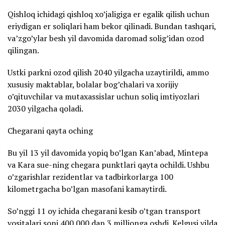
Qishloq ichidagi qishloq xo’jaligiga er egalik qilish uchun
eriydigan er soliqlari ham bekor qilinadi. Bundan tashqari,
va’zgo’ylar besh yil davomida daromad solig’idan ozod
qilingan.
Ustki parkni ozod qilish 2040 yilgacha uzaytirildi, ammo
xususiy maktablar, bolalar bog’chalari va xorijiy
o’qituvchilar va mutaxassislar uchun soliq imtiyozlari
2030 yilgacha qoladi.
Chegarani qayta oching
Bu yil 13 yil davomida yopiq bo’lgan Kan’abad, Mintepa
va Kara sue-ning chegara punktlari qayta ochildi. Ushbu
o’zgarishlar rezidentlar va tadbirkorlarga 100
kilometrgacha bo’lgan masofani kamaytirdi.
So’nggi 11 oy ichida chegarani kesib o’tgan transport
vositalari soni 400 000 dan 3 millionga oshdi. Kelgusi yilda