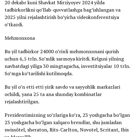
20 dekabr kuni Shavkat Mirziyoyev 2024 yilda
tadbirkorlikni qo’llab-quvvatlashga bag’ishlangan va
2025 yilni rejalashtirish bo’yicha videokonferentsiya
o’tkazdi.
Mehmonxona
Bu yil tadbirkor 24000 o’rinli mehmonxonani qurish
uchun 6,5 trln. So’mlik sarmoya kiritdi. Kelgusi yilning
navbatdagi yiliga 30 mingtagacha, investitsiyalar 10 trln.
So’mga ko’tarilishi kutilmoqda.
Bu yil o’n etti etti yirik savdo va sayyohlik markazlari
ochildi, yana 25 ta ana shunday kombinatlar
rejalashtirilgan.
Prezidentimizning so’zlariga ko’ra, 23 yoshgacha bo’lgan
23 yoshgacha bo’lgan xalqaro brendlar, shu jumladan
swissôtel, sheraton, Rits-Carlton, Novotel, Scritant, Ibis
va Mersullik.