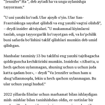
“Jennifer” Ha “, deb aytadi ha va unga uylanishga
tayyorman.”
“U uni yaxshi ko’radi. Ular ajoyib o’yin. Ular San-
Frantsiskoga sayohat qilishdi va eng yaxshi vaqtni olishdi”,
– deydi insider aktsiyalari. “U mukammal kiyimlarni
tanlab, unga tayyorgarlik ko’rayotgan edi, va ko’pchilik
buni safarda bo’lishini taklif qilishlari mumkin deb umid
qilishgan.
Manbalar taxminiy 53 bu taklifni eng yaxshi tajribagacha
qoldirguncha kechiktirishi mumkin. Insidrda: «Albatta, u
hech qachon uylanmagan, shuning uchun u uchun juda
katta qadam bor», – deydi “Va Jennifer uchun ham u
shug’ullanmoqda, lekin u hech qachon uylanmagan. Bu
ular uchun yangi hudud.”
2022 yillarda filmlar uchun marhamat bilan ishlaydigan
mish-mishlar bilan tanishishdan oldin, er-xotinlar bir