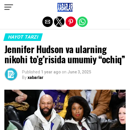
Exit mobile version
HAYOT TARZI
Jennifer Hudson va ularning
nikohi to’g’risida umumiy “ochiq”
Published
1 year ago
on
June 3, 2025
By
xabarlar