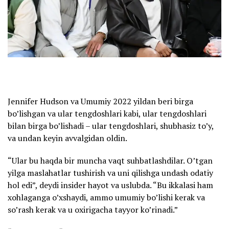
Jennifer Hudson va Umumiy 2022 yildan beri birga
bo’lishgan va ular tengdoshlari kabi, ular tengdoshlari
bilan birga bo’lishadi – ular tengdoshlari, shubhasiz to’y,
va undan keyin avvalgidan oldin.
“Ular bu haqda bir muncha vaqt suhbatlashdilar. O’tgan
yilga maslahatlar tushirish va uni qilishga undash odatiy
hol edi”, deydi insider hayot va uslubda. “Bu ikkalasi ham
xohlaganga o’xshaydi, ammo umumiy bo’lishi kerak va
so’rash kerak va u oxirigacha tayyor ko’rinadi.”