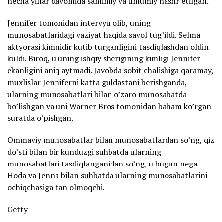
necha yillar davomida samimiy va umumiy nashr etilgan.
Jennifer tomonidan intervyu olib, uning
munosabatlaridagi vaziyat haqida savol tug’ildi. Selma
aktyorasi kimnidir kutib turganligini tasdiqlashdan oldin
kuldi. Biroq, u uning ishqiy sherigining kimligi Jennifer
ekanligini aniq aytmadi. Javobda sobit chalishiga qaramay,
muxlislar Jenniferni katta guldastani berishganda,
ularning munosabatlari bilan o’zaro munosabatda
bo’lishgan va uni Warner Bros tomonidan baham ko’rgan
suratda o’pishgan.
Ommaviy munosabatlar bilan munosabatlardan so’ng, qiz
do’sti bilan bir kunduzgi suhbatda ularning
munosabatlari tasdiqlanganidan so’ng, u bugun nega
Hoda va Jenna bilan suhbatda ularning munosabatlarini
ochiqchasiga tan olmoqchi.
Getty