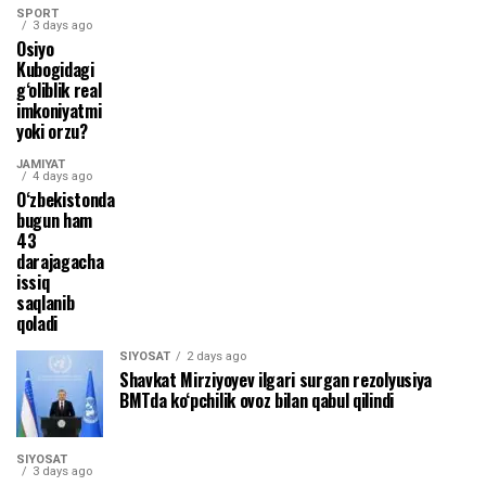
SPORT
3 days ago
Osiyo
Kubogidagi
g‘oliblik real
imkoniyatmi
yoki orzu?
JAMIYAT
4 days ago
O‘zbekistonda
bugun ham
43
darajagacha
issiq
saqlanib
qoladi
SIYOSAT
2 days ago
Shavkat Mirziyoyev ilgari surgan rezolyusiya
BMTda ko‘pchilik ovoz bilan qabul qilindi
SIYOSAT
3 days ago