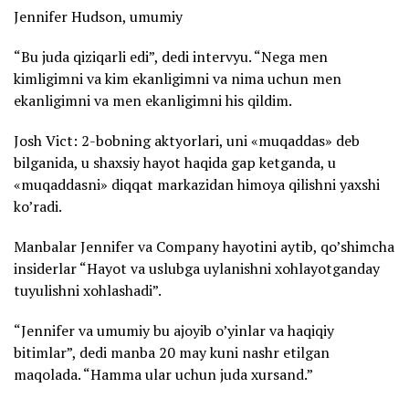
Jennifer Hudson, umumiy
“Bu juda qiziqarli edi”, dedi intervyu. “Nega men
kimligimni va kim ekanligimni va nima uchun men
ekanligimni va men ekanligimni his qildim.
Josh Vict: 2-bobning aktyorlari, uni «muqaddas» deb
bilganida, u shaxsiy hayot haqida gap ketganda, u
«muqaddasni» diqqat markazidan himoya qilishni yaxshi
ko’radi.
Manbalar Jennifer va Company hayotini aytib, qo’shimcha
insiderlar “Hayot va uslubga uylanishni xohlayotganday
tuyulishni xohlashadi”.
“Jennifer va umumiy bu ajoyib o’yinlar va haqiqiy
bitimlar”, dedi manba 20 may kuni nashr etilgan
maqolada. “Hamma ular uchun juda xursand.”