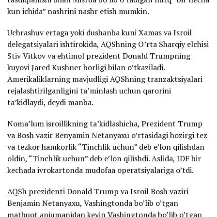
kun ichida” nashrini nashr etish mumkin.
Uchrashuv ertaga yoki dushanba kuni Xamas va Isroil
delegatsiyalari ishtirokida, AQShning O’rta Sharqiy elchisi
Stiv Vitkov va ehtimol prezident Donald Trumpning
kuyovi Jared Kushner borligi bilan o’tkaziladi.
Amerikaliklarning mavjudligi AQShning tranzaktsiyalari
rejalashtirilganligini ta’minlash uchun qarorini
ta’kidlaydi, deydi manba.
Noma’lum isroillikning ta’kidlashicha, Prezident Trump
va Bosh vazir Benyamin Netanyaxu o’rtasidagi hozirgi tez
va tezkor hamkorlik “Tinchlik uchun” deb e’lon qilishdan
oldin, “Tinchlik uchun” deb e’lon qilishdi. Aslida, IDF bir
kechada ivrokartonda mudofaa operatsiyalariga o’tdi.
AQSh prezidenti Donald Trump va Isroil Bosh vaziri
Benjamin Netanyaxu, Vashingtonda bo’lib o’tgan
matbuot anjumanidan keyin Vashingtonda bo’lib o’tgan