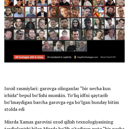
Isroil rasmiylari: garovga olinganlar “bir necha kun
ichida” bepul bo’lishi mumkin. To’liq idfni qaytarib
bo’lmaydigan barcha garovga ega bo’lgan bunday bitim
stolda edi
Misrda Xamas garovini ozod qilish texnologiyasining
tasdiqlanishi bilan Misrda bo’lib o’tadigan nutq “bir necha