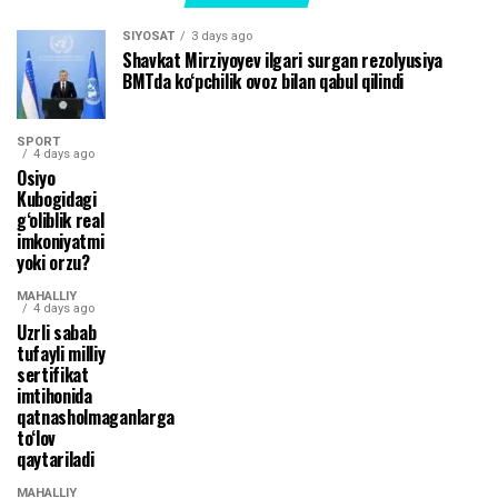
SIYOSAT
3 days ago
Shavkat Mirziyoyev ilgari surgan rezolyusiya
BMTda ko‘pchilik ovoz bilan qabul qilindi
SPORT
4 days ago
Osiyo
Kubogidagi
g‘oliblik real
imkoniyatmi
yoki orzu?
MAHALLIY
4 days ago
Uzrli sabab
tufayli milliy
sertifikat
imtihonida
qatnasholmaganlarga
to‘lov
qaytariladi
MAHALLIY