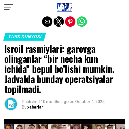
Exit mobile version
TURK DUNYOSI
Isroil rasmiylari: garovga
olinganlar “bir necha kun
ichida” bepul bo’lishi mumkin.
Jadvalda bunday operatsiyalar
topilmadi.
Published
10 months ago
on
October 4, 2025
By
xabarlar