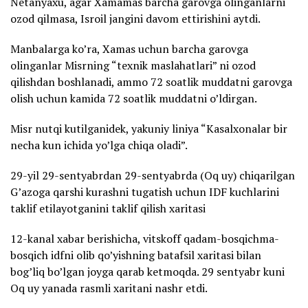
Netanyaxu, agar Xamamas barcha garovga olinganlarni
ozod qilmasa, Isroil jangini davom ettirishini aytdi.
Manbalarga ko’ra, Xamas uchun barcha garovga
olinganlar Misrning “texnik maslahatlari” ni ozod
qilishdan boshlanadi, ammo 72 soatlik muddatni garovga
olish uchun kamida 72 soatlik muddatni o’ldirgan.
Misr nutqi kutilganidek, yakuniy liniya “Kasalxonalar bir
necha kun ichida yo’lga chiqa oladi”.
29-yil 29-sentyabrdan 29-sentyabrda (Oq uy) chiqarilgan
G’azoga qarshi kurashni tugatish uchun IDF kuchlarini
taklif etilayotganini taklif qilish xaritasi
12-kanal xabar berishicha, vitskoff qadam-bosqichma-
bosqich idfni olib qo’yishning batafsil xaritasi bilan
bog’liq bo’lgan joyga qarab ketmoqda. 29 sentyabr kuni
Oq uy yanada rasmli xaritani nashr etdi.