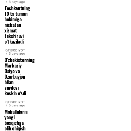
3 days ago
Toshkentning
10 ta tuman
hokimiga
nisbatan
xizmat
tekshiruvi
o‘tkaziladi
IQTISODIYOT
3 days ago
O‘zbekistonning
Markaziy
Osiyo va
Ozarbayjon
bilan
savdosi
keskin o‘sdi
IQTISODIYOT
5 days ago
Mahallalarni
yangi
bosqichga
olib chiqish