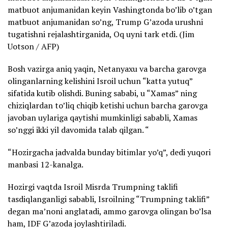
matbuot anjumanidan keyin Vashingtonda bo’lib o’tgan
matbuot anjumanidan so’ng, Trump G’azoda urushni
tugatishni rejalashtirganida, Oq uyni tark etdi. (Jim
Uotson / AFP)
Bosh vazirga aniq yaqin, Netanyaxu va barcha garovga
olinganlarning kelishini Isroil uchun “katta yutuq”
sifatida kutib olishdi. Buning sababi, u “Xamas” ning
chiziqlardan to’liq chiqib ketishi uchun barcha garovga
javoban uylariga qaytishi mumkinligi sababli, Xamas
so’nggi ikki yil davomida talab qilgan. “
“Hozirgacha jadvalda bunday bitimlar yo’q”, dedi yuqori
manbasi 12-kanalga.
Hozirgi vaqtda Isroil Misrda Trumpning taklifi
tasdiqlanganligi sababli, Isroilning “Trumpning taklifi”
degan ma’noni anglatadi, ammo garovga olingan bo’lsa
ham, IDF G’azoda joylashtiriladi.