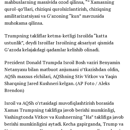
mahbuslarning massivida ozod qilinsa, “” Xamasning
qurol-qo’llari, chiziqni qurolsizlantirish, chiziqning
amilitarizatsiyasi va G’azoning “kun” mavzusida
muhokama qilinsa.
Trumpning takliflar ketma-ketligi Isroilda “katta
ustunlik”, deydi Isroillar Isroilning aksariyat qismida
G’azoda kelajakdagi qadamlar kelishib olinadi.
Prezident Donald Trumpda Isroil Bosh vaziri Benyamin
Netanyaxu bilan matbuot anjumani o’tkazishdan oldin,
AQSh maxsus elchilari, AQShning Stiv Vitkov va Yaqin
Sharqning Jared Kushneri kelgan. (AP Foto / Aleks
Brendon)
Isroil va AQSh o’rtasidagi muvofiqlashtirish borasida
Xamas Trumpning taklifiga javob berishi mumkinligi,
Vashingtonda Vitkov va Kushnerning “Ha” taklifiga javob
berishi mumkinligini aytadi. Kecha gapirganda, Trump va