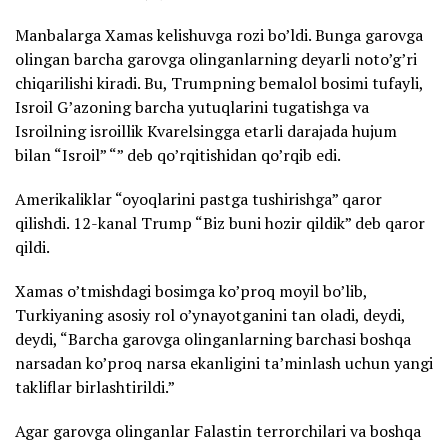
Manbalarga Xamas kelishuvga rozi bo’ldi. Bunga garovga
olingan barcha garovga olinganlarning deyarli noto’g’ri
chiqarilishi kiradi. Bu, Trumpning bemalol bosimi tufayli,
Isroil G’azoning barcha yutuqlarini tugatishga va
Isroilning isroillik Kvarelsingga etarli darajada hujum
bilan “Isroil” “” deb qo’rqitishidan qo’rqib edi.
Amerikaliklar “oyoqlarini pastga tushirishga” qaror
qilishdi. 12-kanal Trump “Biz buni hozir qildik” deb qaror
qildi.
Xamas o’tmishdagi bosimga ko’proq moyil bo’lib,
Turkiyaning asosiy rol o’ynayotganini tan oladi, deydi,
deydi, “Barcha garovga olinganlarning barchasi boshqa
narsadan ko’proq narsa ekanligini ta’minlash uchun yangi
takliflar birlashtirildi.”
Agar garovga olinganlar Falastin terrorchilari va boshqa