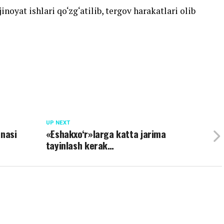
noyat ishlari qo‘zg‘atilib, tergov harakatlari olib
UP NEXT
anasi
«Eshakxo‘r»larga katta jarima
tayinlash kerak…