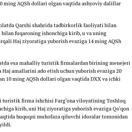
 ming AQSh dollari olgan vaqtida ashyoviy dalillar
latda Qarshi shahrida tadbirkorlik faoliyati bilan
i bilan fuqaroning ishonchiga kirib, u va uning
orqali Haj ziyoratiga yuborish evaziga 14 ming AQSh
da esa mahalliy turistik firmalardan birining menejeri
a Haj amallarini ado etish uchun yuborish evaziga 20
dan 10 ming AQSh dollari olgan vaqtida DXX va ichki
 turistik firma ishchisi Farg‘ona viloyatining Toshloq
higa kirib, uni Haj ziyoratiga yuborish evaziga Qo‘qon
vaqtida huquqni muhofaza qiluvchi idoralar tomonidan
yildi.