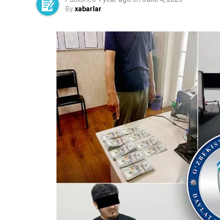
By
xabarlar