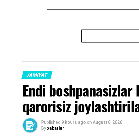
JAMIYAT
Endi boshpanasizlar 
qarorisiz joylashtiril
Published
9 hours ago
on
August 6, 2026
By
xabarlar