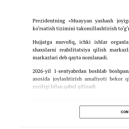
Prezidentning «Muayyan yashash joyig
ko‘rsatish tizimini takomillashtirish to‘g‘
Hujjatga muvofiq, ichki ishlar organ
shaxslarni reabilitatsiya qilish markaz
markazlari deb qayta nomlanadi.
2026-yil 1-sentyabrdan boshlab boshpan
asosida joylashtirish amaliyoti bekor q
roziligi bilan qabul qilinadi.
Ijtimoiy markazlarga joylashtirilgan sha
gigiyena vositalari bilan ta’minlanadi. S
CON
xizmat va yordamlardan foydalanadi.