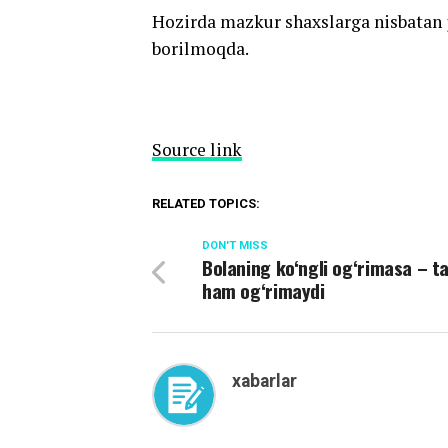
Hozirda mazkur shaxslarga nisbatan ji
borilmoqda.
Source link
RELATED TOPICS:
DON'T MISS
Bolaning ko‘ngli og‘rimasa – t
ham og‘rimaydi
xabarlar