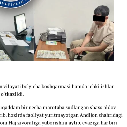
n viloyati bo‘yicha boshqarmasi hamda ichki ishlar
o‘tkazildi.
muqaddam bir necha marotaba sudlangan shaxs aldov
irib, hozirda faoliyat yuritmayotgan Andijon shahridagi
oni Haj ziyoratiga yuborishini aytib, evaziga har biri