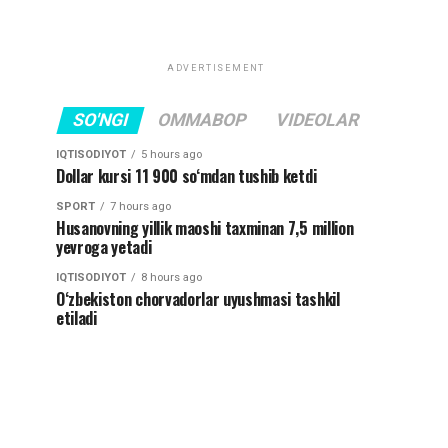
ADVERTISEMENT
SO'NGI
OMMABOP
VIDEOLAR
IQTISODIYOT
5 hours ago
Dollar kursi 11 900 so‘mdan tushib ketdi
SPORT
7 hours ago
Husanovning yillik maoshi taxminan 7,5 million
yevroga yetadi
IQTISODIYOT
8 hours ago
O‘zbekiston chorvadorlar uyushmasi tashkil
etiladi