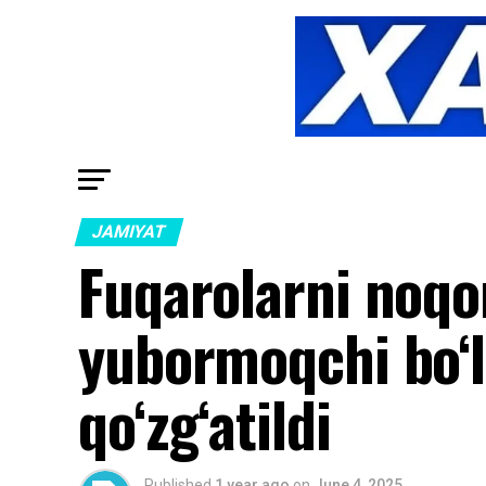
JAMIYAT
Fuqarolarni noqon
yubormoqchi bo‘lg
qo‘zg‘atildi
Published
1 year ago
on
June 4, 2025