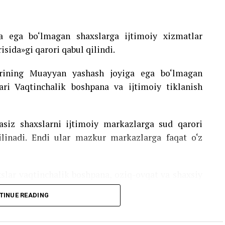
a ega bo‘lmagan shaxslarga ijtimoiy xizmatlar
risida»gi qarori qabul qilindi.
larining Muayyan yashash joyiga ega bo‘lmagan
lari Vaqtinchalik boshpana va ijtimoiy tiklanish
asiz shaxslarni ijtimoiy markazlarga sud qarori
ilinadi. Endi ular mazkur markazlarga faqat o‘z
xslar vaqtinchalik boshpana, oziq-ovqat va shaxsiy
huningdek, ular individual rejalar asosida ijtimoiy
TINUE READING