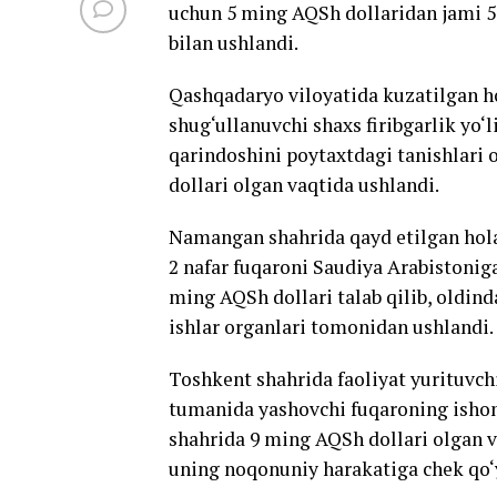
uchun 5 ming AQSh dollaridan jami 50
bilan ushlandi.
Qashqadaryo viloyatida kuzatilgan ho
shug‘ullanuvchi shaxs firibgarlik yo‘l
qarindoshini poytaxtdagi tanishlari 
dollari olgan vaqtida ushlandi.
Namangan shahrida qayd etilgan holat
2 nafar fuqaroni Saudiya Arabistonig
ming AQSh dollari talab qilib, oldin
ishlar organlari tomonidan ushlandi.
Toshkent shahrida faoliyat yurituvchi
tumanida yashovchi fuqaroning ishonc
shahrida 9 ming AQSh dollari olgan 
uning noqonuniy harakatiga chek qo‘