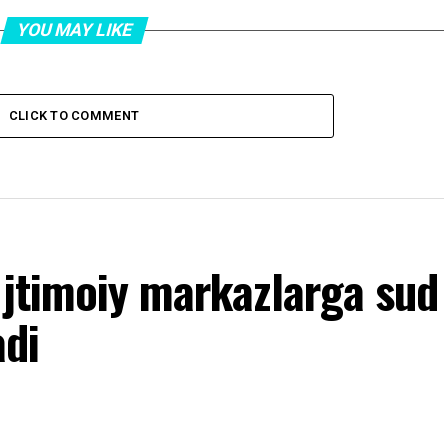
YOU MAY LIKE
CLICK TO COMMENT
Ijtimoiy markazlarga sud
adi