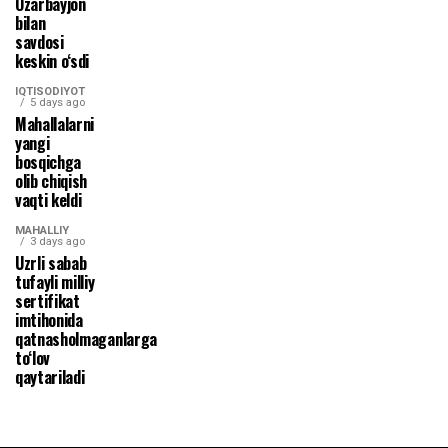
Ozarbayjon
bilan
savdosi
keskin o‘sdi
IQTISODIYOT
5 days ago
Mahallalarni
yangi
bosqichga
olib chiqish
vaqti keldi
MAHALLIY
3 days ago
Uzrli sabab
tufayli milliy
sertifikat
imtihonida
qatnasholmaganlarga
to‘lov
qaytariladi