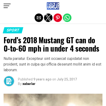
Exit mobile version
SPORT
Ford’s 2018 Mustang GT can do
0-to-60 mph in under 4 seconds
Nulla pariatur. Excepteur sint occaecat cupidatat non
proident, sunt in culpa qui officia deserunt mollit anim id est
laborum.
Published
9 years ago
on
July 25, 2017
By
xabarlar