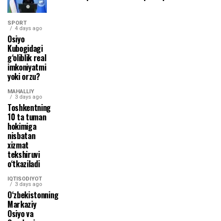
SPORT
4 days ago
Osiyo
Kubogidagi
g‘oliblik real
imkoniyatmi
yoki orzu?
MAHALLIY
3 days ago
Toshkentning
10 ta tuman
hokimiga
nisbatan
xizmat
tekshiruvi
o‘tkaziladi
IQTISODIYOT
3 days ago
O‘zbekistonning
Markaziy
Osiyo va