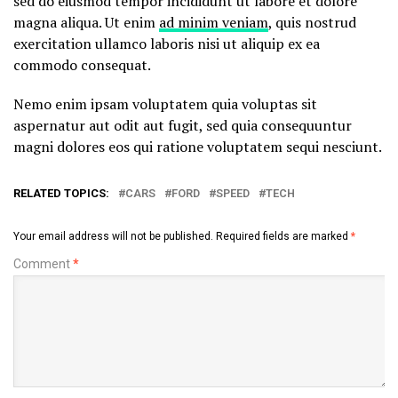
sed do eiusmod tempor incididunt ut labore et dolore
magna aliqua. Ut enim
ad minim veniam
, quis nostrud
exercitation ullamco laboris nisi ut aliquip ex ea
commodo consequat.
Nemo enim ipsam voluptatem quia voluptas sit
aspernatur aut odit aut fugit, sed quia consequuntur
magni dolores eos qui ratione voluptatem sequi nesciunt.
RELATED TOPICS:
CARS
FORD
SPEED
TECH
Your email address will not be published.
Required fields are marked
*
Comment
*