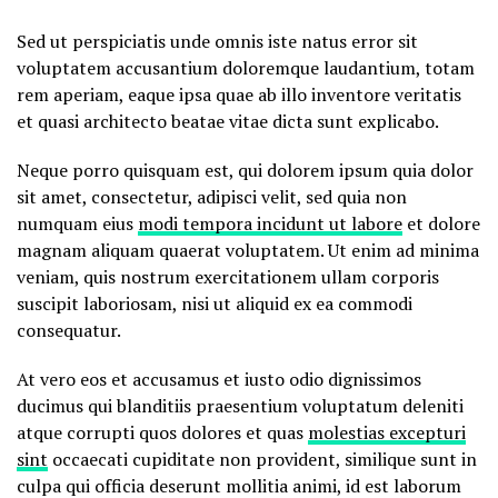
Sed ut perspiciatis unde omnis iste natus error sit
voluptatem accusantium doloremque laudantium, totam
rem aperiam, eaque ipsa quae ab illo inventore veritatis
et quasi architecto beatae vitae dicta sunt explicabo.
Neque porro quisquam est, qui dolorem ipsum quia dolor
sit amet, consectetur, adipisci velit, sed quia non
numquam eius
modi tempora incidunt ut labore
et dolore
magnam aliquam quaerat voluptatem. Ut enim ad minima
veniam, quis nostrum exercitationem ullam corporis
suscipit laboriosam, nisi ut aliquid ex ea commodi
consequatur.
At vero eos et accusamus et iusto odio dignissimos
ducimus qui blanditiis praesentium voluptatum deleniti
atque corrupti quos dolores et quas
molestias excepturi
sint
occaecati cupiditate non provident, similique sunt in
culpa qui officia deserunt mollitia animi, id est laborum