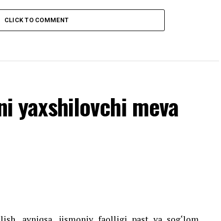
CLICK TO COMMENT
ini yaxshilovchi meva
ish, ayniqsa, jismoniy faolligi past va sog‘lom