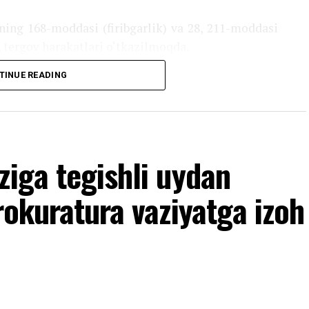
ing 168-moddasi (firibgarlik) va 28, 211-moddasi
b, tergov harakatlari o‘tkazilmoqda.
TINUE READING
ziga tegishli uydan
rokuratura vaziyatga izoh