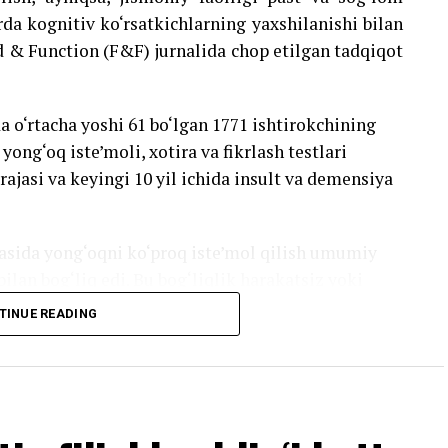
a kognitiv ko‘rsatkichlarning yaxshilanishi bilan
d & Function (F&F) jurnalida chop etilgan tadqiqot
 o‘rtacha yoshi 61 bo‘lgan 1771 ishtirokchining
yong‘oq iste’moli, xotira va fikrlash testlari
rajasi va keyingi 10 yil ichida insult va demensiya
asida yong‘oqni ko‘proq iste’mol qilish umumiy
ilan bog‘liq edi. Bu bog‘liqlik harakatsiz yoki
rokchilar orasida eng muhim edi. Jismoniy faol
TINUE READING
umumiy miya hajmining kattalashishi bilan ham
ar insult yoki demensiya holatlarining kamayishi