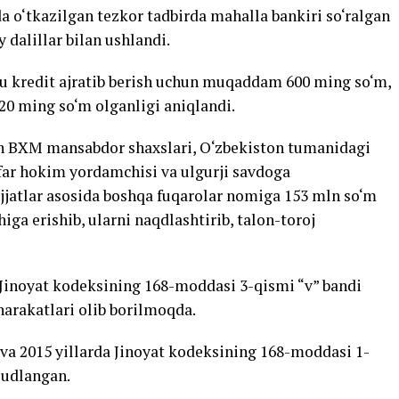
 o‘tkazilgan tezkor tadbirda mahalla bankiri so‘ralgan
 dalillar bilan ushlandi.
u kredit ajratib berish uchun muqaddam 600 ming so‘m,
920 ming so‘m olganligi aniqlandi.
on BXM mansabdor shaxslari, O‘zbekiston tumanidagi
afar hokim yordamchisi va ulgurji savdoga
jjatlar asosida boshqa fuqarolar nomiga 153 mln so‘m
iga erishib, ularni naqdlashtirib, talon-toroj
Jinoyat kodeksining 168-moddasi 3-qismi “v” bandi
 harakatlari olib borilmoqda.
va 2015 yillarda Jinoyat kodeksining 168-moddasi 1-
sudlangan.