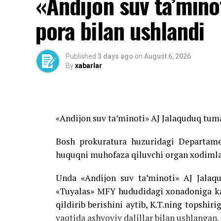
«Andijon suv ta’minoti
Avvalroq olimlar bodomni har kuni iste’mo
pora bilan ushlandi
berishini aniqlagan.
Published
3 days ago
on
August 6, 2026
By
xabarlar
Source link
«Andijon suv ta’minoti» AJ Jalaquduq tuman
Bosh prokuratura huzuridagi Departame
huquqni muhofaza qiluvchi organ xodimlar
Unda «Andijon suv ta’minoti» AJ Jalaqud
«Tuyalas» MFY hududidagi xonadoniga kan
qildirib berishini aytib, K.T.ning topshir
vaqtida ashyoviy dalillar bilan ushlangan.