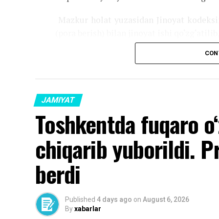
Mazkur holat yuzasidan Jinoyat kodeksin
(pora berish) bilan jinoyat ishi qo‘zg‘atili
CON
Source link
JAMIYAT
Toshkentda fuqaro o‘
chiqarib yuborildi. P
berdi
Published
4 days ago
on
August 6, 2026
By
xabarlar