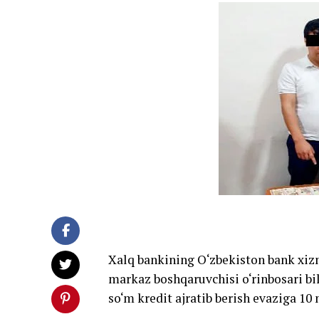
Xalq bankining O‘zbekiston bank xiz
markaz boshqaruvchisi o‘rinbosari bil
so‘m kredit ajratib berish evaziga 10 