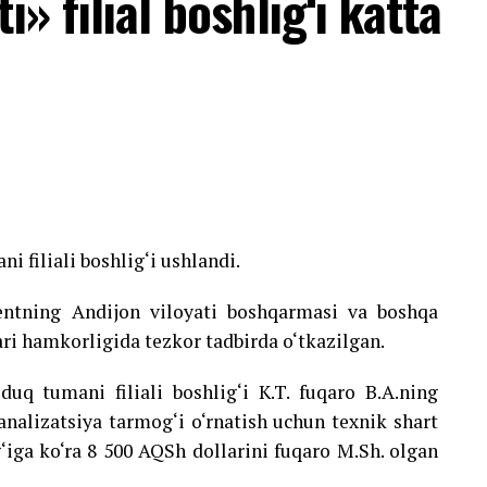
» filial boshlig‘i katta
l qilish uyqu sifatini yaxshilashga yordam
i filiali boshlig‘i ushlandi.
ntning Andijon viloyati boshqarmasi va boshqa
i hamkorligida tezkor tadbirda o‘tkazilgan.
uq tumani filiali boshlig‘i K.T. fuqaro B.A.ning
alizatsiya tarmog‘i o‘rnatish uchun texnik shart
ig‘iga ko‘ra 8 500 AQSh dollarini fuqaro M.Sh. olgan