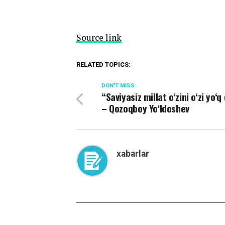
Source link
RELATED TOPICS:
DON'T MISS
“Saviyasiz millat o‘zini o‘zi yo‘q 
– Qozoqboy Yo‘ldoshev
xabarlar