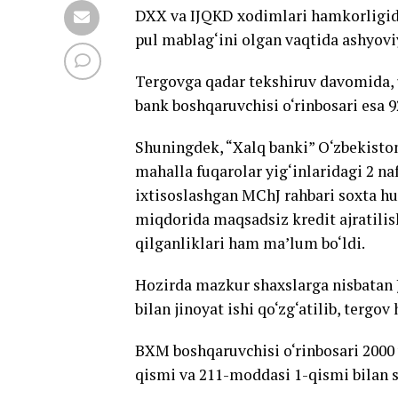
DXX va IJQKD xodimlari hamkorligida
pul mablag‘ini olgan vaqtida ashyoviy
Tergovga qadar tekshiruv davomida, 
bank boshqaruvchisi o‘rinbosari esa 
Shuningdek, “Xalq banki” O‘zbekist
mahalla fuqarolar yig‘inlaridagi 2 n
ixtisoslashgan MChJ rahbari soxta hu
miqdorida maqsadsiz kredit ajratilish
qilganliklari ham ma’lum bo‘ldi.
Hozirda mazkur shaxslarga nisbatan 
bilan jinoyat ishi qo‘zg‘atilib, tergov
BXM boshqaruvchisi o‘rinbosari 2000 
qismi va 211-moddasi 1-qismi bilan 