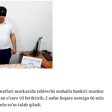
matlari markazida ishlovchi mahalla bankiri mazkur
an o‘zaro til biriktirib, 2 nafar fuqaro nomiga 66 mln
mln so‘m talab qiladi.