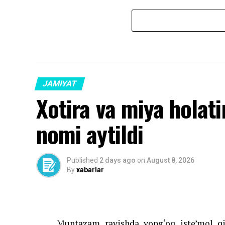
JAMIYAT
Xotira va miya holat
nomi aytildi
Published
2 days ago
on
August 8, 2026
By
xabarlar
Muntazam ravishda yong‘oq iste’mol qil