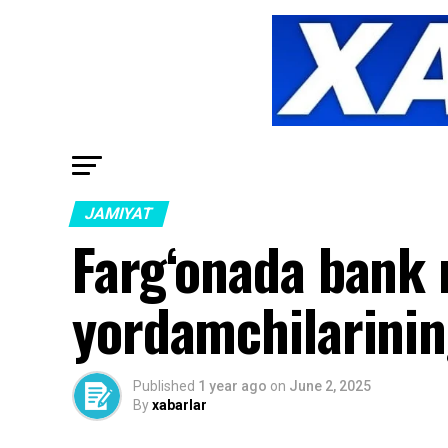
JAMIYAT
Farg‘onada bank 
yordamchilarining
Published
1 year ago
on
June 2, 2025
By
xabarlar