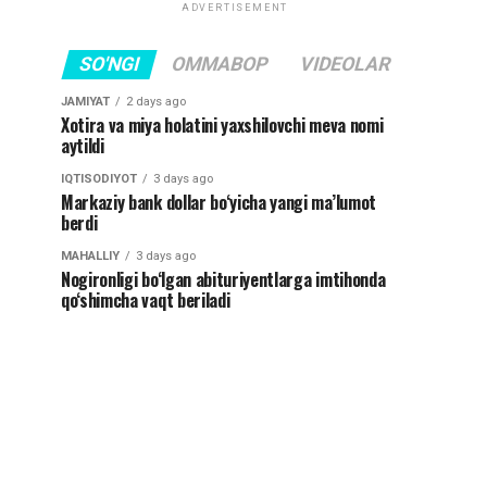
ADVERTISEMENT
SO'NGI
OMMABOP
VIDEOLAR
JAMIYAT
2 days ago
Xotira va miya holatini yaxshilovchi meva nomi
aytildi
IQTISODIYOT
3 days ago
Markaziy bank dollar bo‘yicha yangi ma’lumot
berdi
MAHALLIY
3 days ago
Nogironligi bo‘lgan abituriyentlarga imtihonda
qo‘shimcha vaqt beriladi