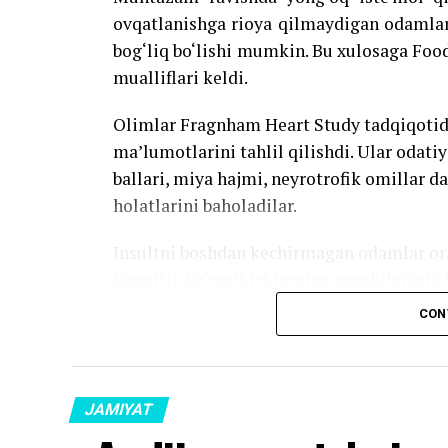
ovqatlanishga rioya qilmaydigan odamlard
bog‘liq bo‘lishi mumkin. Bu xulosaga Foo
mualliflari keldi.
Olimlar Fragnham Heart Study tadqiqotida
ma’lumotlarini tahlil qilishdi. Ular odatiy 
ballari, miya hajmi, neyrotrofik omillar da
holatlarini baholadilar.
Insultni boshdan kechirmagan odamlar or
kognitiv ko‘rsatkichlarning yaxshilanishi b
yomonroq ovqatlanishga ega bo‘lgan ishti
CON
odamlar orasida yong‘oq iste’mol qilish 
bog‘liq edi.
Biroq, 10 yillik kuzatuv davrida yong‘oql
JAMIYAT
bilan bog‘liq emas edi.