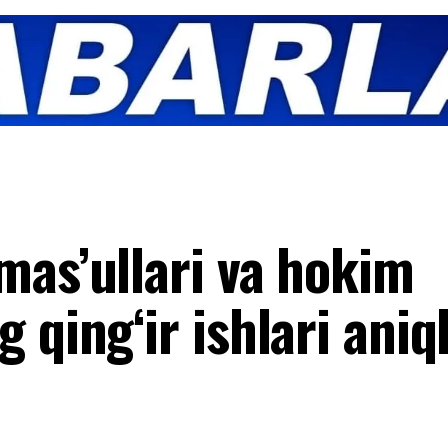
mas’ullari va hokim
 qing‘ir ishlari aniq