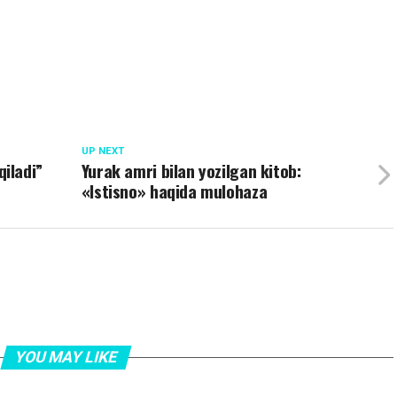
UP NEXT
qiladi”
Yurak amri bilan yozilgan kitob:
«Istisno» haqida mulohaza
YOU MAY LIKE