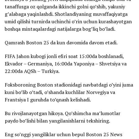
tanaffusga oz qolganda ikkinchi golni qo’shib, yakuniy
g’alabaga yaqinlashdi. Shotlandiyaning muvaffaqiyatga
umid qilishi turnirda uchinchi o’rin uchun kurashayotgan
boshqa mintaqalardagi natijalarga bog’liq bo’ladi.
Qamrash Boston 25 da kun davomida davom etadi.
FIFA Jahon kubogi jonli efiri soat 15:00da boshlanadi,
Ekvador – Germaniya, 16:00da Yaponiya – Shvetsiya va
22:00da AQSh – Turkiya.
Foksboroning Boston stadionidagi navbatdagi o’yini juma
kuni bo’lib o’tadi, o’shanda kuchlilar Norvegiya va
Frantsiya I guruhda to’qnash kelishadi.
Bu rivojlanayotgan hikoya. Qo’shimcha ma’lumotlar
paydo bo’lishi bilan yangilanishlarni tekshiring.
Eng so’nggi yangiliklar uchun bepul Boston 25 News