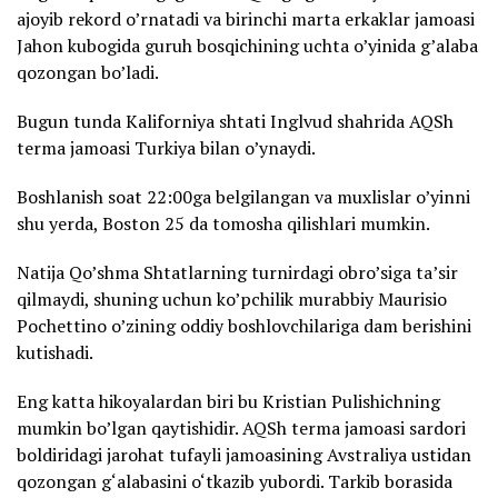
ajoyib rekord o’rnatadi va birinchi marta erkaklar jamoasi
Jahon kubogida guruh bosqichining uchta o’yinida g’alaba
qozongan bo’ladi.
Bugun tunda Kaliforniya shtati Inglvud shahrida AQSh
terma jamoasi Turkiya bilan o’ynaydi.
Boshlanish soat 22:00ga belgilangan va muxlislar o’yinni
shu yerda, Boston 25 da tomosha qilishlari mumkin.
Natija Qo’shma Shtatlarning turnirdagi obro’siga ta’sir
qilmaydi, shuning uchun ko’pchilik murabbiy Maurisio
Pochettino o’zining oddiy boshlovchilariga dam berishini
kutishadi.
Eng katta hikoyalardan biri bu Kristian Pulishichning
mumkin bo’lgan qaytishidir. AQSh terma jamoasi sardori
boldiridagi jarohat tufayli jamoasining Avstraliya ustidan
qozongan g‘alabasini o‘tkazib yubordi. Tarkib borasida