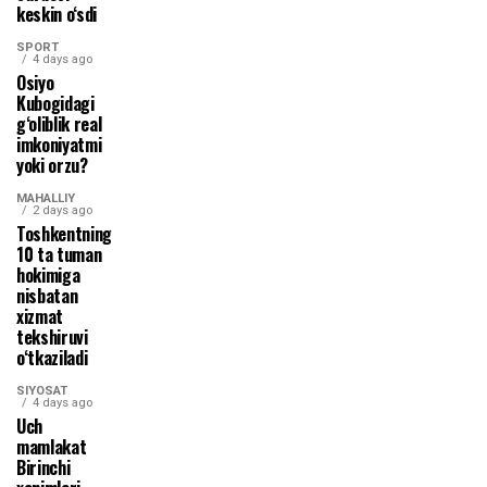
keskin o‘sdi
SPORT
4 days ago
Osiyo
Kubogidagi
g‘oliblik real
imkoniyatmi
yoki orzu?
MAHALLIY
2 days ago
Toshkentning
10 ta tuman
hokimiga
nisbatan
xizmat
tekshiruvi
o‘tkaziladi
SIYOSAT
4 days ago
Uch
mamlakat
Birinchi