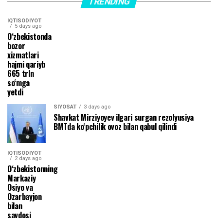
TRENDING
IQTISODIYOT
5 days ago
O‘zbekistonda
bozor
xizmatlari
hajmi qariyb
665 trln
so‘mga
yetdi
SIYOSAT
3 days ago
Shavkat Mirziyoyev ilgari surgan rezolyusiya
BMTda ko‘pchilik ovoz bilan qabul qilindi
IQTISODIYOT
2 days ago
O‘zbekistonning
Markaziy
Osiyo va
Ozarbayjon
bilan
savdosi