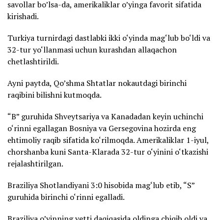
savollar bo’lsa-da, amerikaliklar o’yinga favorit sifatida
kirishadi.
Turkiya turnirdagi dastlabki ikki o‘yinda mag‘lub bo‘ldi va
32-tur yo‘llanmasi uchun kurashdan allaqachon
chetlashtirildi.
Ayni paytda, Qo’shma Shtatlar nokautdagi birinchi
raqibini bilishni kutmoqda.
“B” guruhida Shveytsariya va Kanadadan keyin uchinchi
o‘rinni egallagan Bosniya va Gersegovina hozirda eng
ehtimoliy raqib sifatida ko‘rilmoqda. Amerikaliklar 1-iyul,
chorshanba kuni Santa-Klarada 32-tur o‘yinini o‘tkazishi
rejalashtirilgan.
Braziliya Shotlandiyani 3:0 hisobida mag‘lub etib, “S”
guruhida birinchi o‘rinni egalladi.
Braziliya o’yinning yetti daqiqasida oldinga chiqib oldi va