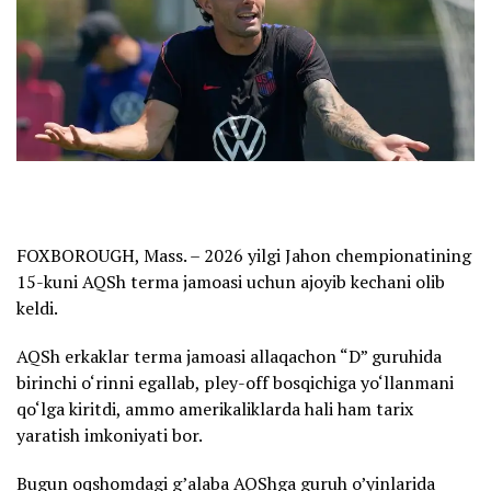
FOXBOROUGH, Mass. – 2026 yilgi Jahon chempionatining
15-kuni AQSh terma jamoasi uchun ajoyib kechani olib
keldi.
AQSh erkaklar terma jamoasi allaqachon “D” guruhida
birinchi o‘rinni egallab, pley-off bosqichiga yo‘llanmani
qo‘lga kiritdi, ammo amerikaliklarda hali ham tarix
yaratish imkoniyati bor.
Bugun oqshomdagi g’alaba AQShga guruh o’yinlarida