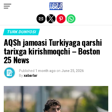
Exit mobile version
TURK DUNYOSI
AQSh jamoasi Turkiyaga qarshi
tarixga kirishmoqchi – Boston
25 News
Published
1 month ago
on
June 25, 2026
By
xabarlar