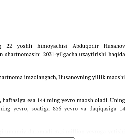
ng 22 yoshli himoyachisi Abduqodir Husanov
an shartnomasini 2031-yilgacha uzaytirishi haqida
 shartnoma imzolangach, Husanovning yillik maoshi
, haftasiga esa 144 ming yevro maosh oladi. Uning
ming yevro, soatiga 856 yevro va daqiqasiga 14
gi umumiy daromadi 37,5 million yevroga yetishi