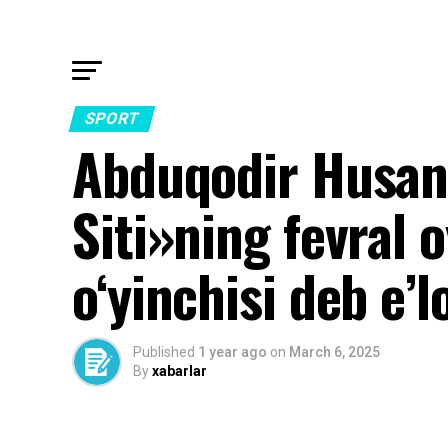
SPORT
Abduqodir Husan
Siti»ning fevral 
o‘yinchisi deb e’l
Published
1 year ago
on
March 6, 2025
By
xabarlar