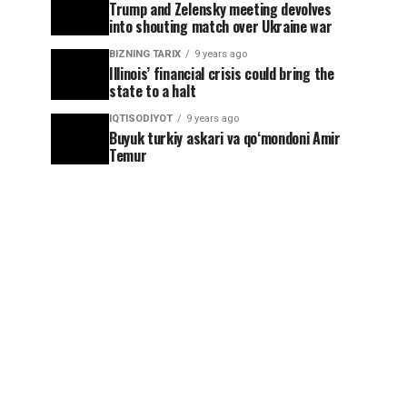
Trump and Zelensky meeting devolves
into shouting match over Ukraine war
BIZNING TARIX
9 years ago
Illinois’ financial crisis could bring the
state to a halt
IQTISODIYOT
9 years ago
Buyuk turkiy askari va qoʻmondoni Amir
Temur