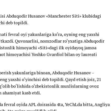
isi Abduqodir Husanov «Manchester Siti» klubidagi
hi deb topildi.
ati fevral oyi yakunlariga ko‘ra, oyning eng yaxshi
‘tkazdi. Quvonarlisi, nomzodlar ro‘yxatiga Abduqodir
istonlik himoyachi «Siti»dagi ilk oyidayoq jamoa
ot himoyachisi Yoshko Gvardiol bilan oy laureati
 berish yakunlariga binoan, Abduqodir Husanov –
ng yaxshi o‘yinchisi deb topildi. Qayd etish joiz, 21
olib bo‘lishida o‘zbekistonlik muxlislarning ovoz
m ahamiyat kasb etdi.
a fevral oyida APL doirasida 4ta, YeChLda bitta, Angliya