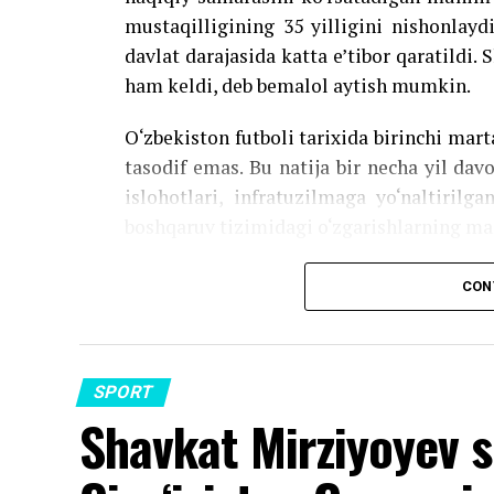
mustaqilligining 35 yilligini nishonlayd
davlat darajasida katta e’tibor qaratildi. 
ham keldi, deb bemalol aytish mumkin.
O‘zbekiston futboli tarixida birinchi mar
tasodif emas. Bu natija bir necha yil dav
islohotlari, infratuzilmaga yo‘naltirilg
boshqaruv tizimidagi o‘zgarishlarning ma
Ammo eng katta savol hali ham ochiq q
CON
uchun yetarlimi?
Davlat siyosati o‘z samarasi
SPORT
So‘nggi yillarda Prezident Shavkat Mirzi
Shavkat Mirziyoyev s
siyosatining muhim yo‘nalishlaridan birig
cheklanib qolmadi.