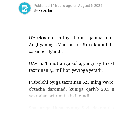
Published
14 hours ago
on
August 6, 2026
By
xabarlar
O‘zbekiston milliy terma jamoasini
Angliyaning «Manchester Siti» klubi bil
xabar berilgandi.
OAV ma’lumotlariga ko‘ra, yangi 5 yillik
taxminan 7,5 million yevroga yetadi.
Futbolchi oyiga taxminan 625 ming yevro
o‘rtacha daromadi kuniga qariyb 20,5 
yevrodan ortiqni tashkil etadi.
Shu tariqa, Husanovning 5 yil davomida