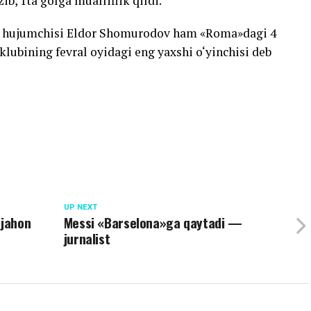
ib, 1ta golga mualliflik qildi.
si hujumchisi Eldor Shomurodov ham «Roma»dagi 4
 klubining fevral oyidagi eng yaxshi o‘yinchisi deb
UP NEXT
 jahon
Messi «Barselona»ga qaytadi —
jurnalist