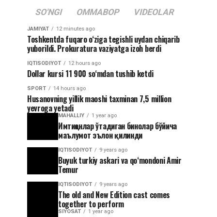
SO'NGI
OMMABOP
VIDEOLAR
JAMIYAT
12 minutes ago
Toshkentda fuqaro o‘ziga tegishli uydan chiqarib
yuborildi. Prokuratura vaziyatga izoh berdi
IQTISODIYOT
12 hours ago
Dollar kursi 11 900 so‘mdan tushib ketdi
SPORT
14 hours ago
Husanovning yillik maoshi taxminan 7,5 million
yevroga yetadi
MAHALLIY
1 year ago
Имтиҳонлар ўтадиган бинолар бўйича
маълумот эълон қилинди
IQTISODIYOT
9 years ago
Buyuk turkiy askari va qoʻmondoni Amir
Temur
IQTISODIYOT
9 years ago
The old and New Edition cast comes
together to perform
SIYOSAT
1 year ago