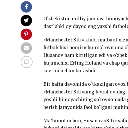
O‘zbekiston milliy jamoasi himoyach
dastlabki oyidayoq eng yaxshi futbolc
«Manchester Siti» klubi matbuot xizm
futbolchisi nomi uchun so‘rovnoma o
Husanov ham kiritilgan edi va o‘zbek
hujumchisi Erling Holand va chap qan
sovrini uchun kurashdi.
Bir hafta davomida o‘tkazilgan ovoz
«Manchester Siti»ning fevral oyidagi e
yoshli himoyachining so‘rovnomada g‘
berish jarayonida faol bo‘lgani muhi
Ma’lumot uchun, Husanov «Siti» safid