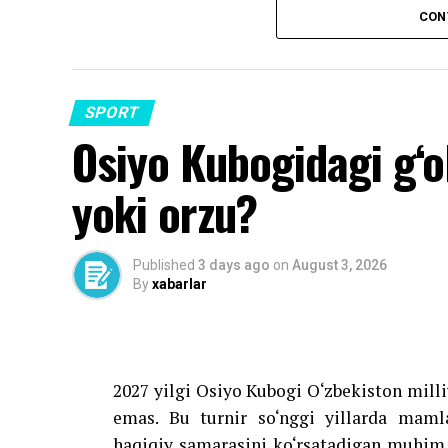
mumkin. Bunda turli mukofot pullari his
CON
Abduqodir Husanov o‘tgan mavsumda «Man
tushib, Angliya Kubogi va Liga Kubogini
O‘zbekiston terma jamoasi bilan mamlakat
SPORT
Osiyo Kubogidagi g‘o
yoki orzu?
Source link
Published
3 days ago
on
August 3, 2026
By
xabarlar
2027 yilgi Osiyo Kubogi O‘zbekiston mil
emas. Bu turnir so‘nggi yillarda mamla
haqiqiy samarasini ko‘rsatadigan muhim