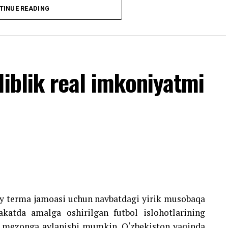
obga olinmagan.
TINUE READING
chester Siti» safida 37 ta uchrashuvda maydonga
 qo‘lga kiritishda ishtirok etgan. Shuningdek, u
 tarixidagi ilk jahon chempionatida qatnashdi.
liblik real imkoniyatmi
liy terma jamoasi uchun navbatdagi yirik musobaqa
katda amalga oshirilgan futbol islohotlarining
 mezonga aylanishi mumkin. O‘zbekiston yaqinda