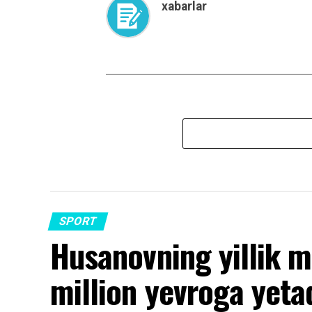
xabarlar
SPORT
Husanovning yillik m
million yevroga yeta