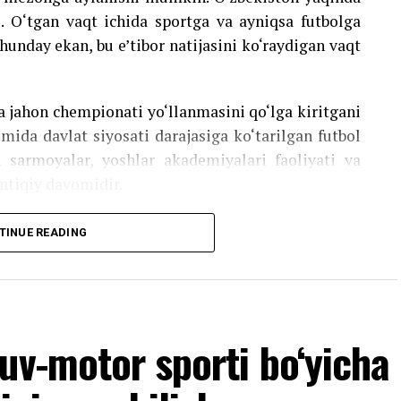
i. O‘tgan vaqt ichida sportga va ayniqsa futbolga
Shunday ekan, bu e’tibor natijasini ko‘raydigan vaqt
ta jahon chempionati yo‘llanmasini qo‘lga kiritgani
omida davlat siyosati darajasiga ko‘tarilgan futbol
an sarmoyalar, yoshlar akademiyalari faoliyati va
ntiqiy davomidir.
olmoqda: bu o‘sish Osiyo Kubogida chempionlik
TINUE READING
ni bermoqda
yoyev rahbarligida futbolni rivojlantirish davlat
uv-motor sporti bo‘yicha
a aylandi. Bu jarayon faqat kattalar futboli bilan