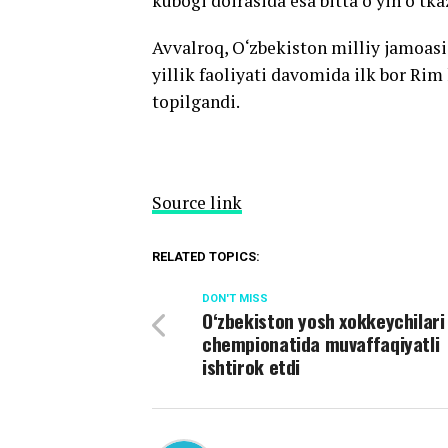
kubogi doirasida esa bitta o‘yin o‘tkaz
Avvalroq, O‘zbekiston milliy jamoa
yillik faoliyati davomida ilk bor Rim
topilgandi.
Source link
RELATED TOPICS:
DON'T MISS
O‘zbekiston yosh xokkeychilari
chempionatida muvaffaqiyatli
ishtirok etdi