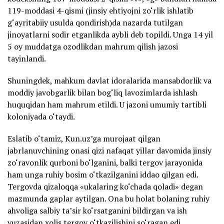
119-moddasi 4-qismi (jinsiy ehtiyojni zo‘rlik ishlatib
g‘ayritabiiy usulda qondirish)da nazarda tutilgan
jinoyatlarni sodir etganlikda aybli deb topildi. Unga 14 yil
5 oy muddatga ozodlikdan mahrum qilish jazosi
tayinlandi.
Shuningdek, mahkum davlat idoralarida mansabdorlik va
moddiy javobgarlik bilan bog‘liq lavozimlarda ishlash
huquqidan ham mahrum etildi. U jazoni umumiy tartibli
koloniyada o‘taydi.
Eslatib o‘tamiz, Kun.uz’ga murojaat qilgan
jabrlanuvchining onasi qizi nafaqat yillar davomida jinsiy
zo‘ravonlik qurboni bo‘lganini, balki tergov jarayonida
ham unga ruhiy bosim o‘tkazilganini iddao qilgan edi.
Tergovda qizaloqqa «ukalaring ko‘chada qoladi» degan
mazmunda gaplar aytilgan. Ona bu holat bolaning ruhiy
ahvoliga salbiy ta’sir ko‘rsatganini bildirgan va ish
yuzasidan xolis tergov o‘tkazilishini so‘ragan edi.