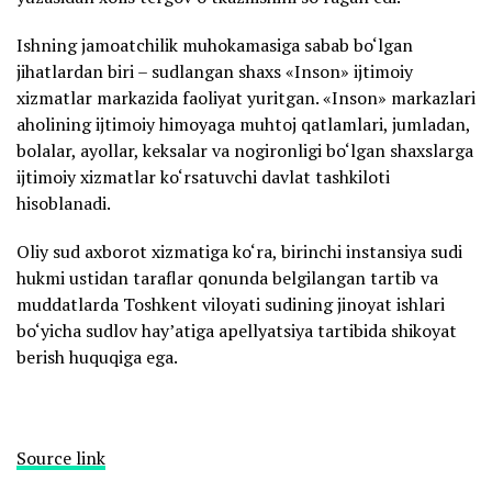
Ishning jamoatchilik muhokamasiga sabab bo‘lgan
jihatlardan biri – sudlangan shaxs «Inson» ijtimoiy
xizmatlar markazida faoliyat yuritgan. «Inson» markazlari
aholining ijtimoiy himoyaga muhtoj qatlamlari, jumladan,
bolalar, ayollar, keksalar va nogironligi bo‘lgan shaxslarga
ijtimoiy xizmatlar ko‘rsatuvchi davlat tashkiloti
hisoblanadi.
Oliy sud axborot xizmatiga ko‘ra, birinchi instansiya sudi
hukmi ustidan taraflar qonunda belgilangan tartib va
muddatlarda Toshkent viloyati sudining jinoyat ishlari
bo‘yicha sudlov hay’atiga apellyatsiya tartibida shikoyat
berish huquqiga ega.
Source link