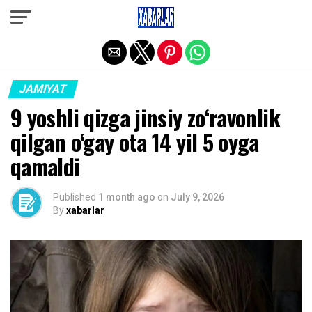
Exit mobile version
JAMIYAT
9 yoshli qizga jinsiy zo‘ravonlik
qilgan o‘gay ota 14 yil 5 oyga
qamaldi
Published
1 month ago
on
July 9, 2026
By
xabarlar