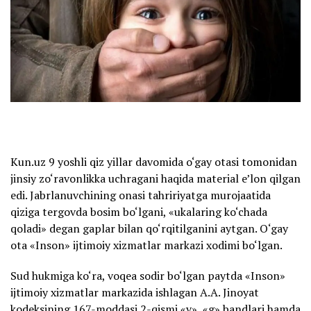
Kun.uz 9 yoshli qiz yillar davomida o‘gay otasi tomonidan
jinsiy zo‘ravonlikka uchragani haqida material e’lon qilgan
edi. Jabrlanuvchining onasi tahririyatga murojaatida
qiziga tergovda bosim bo‘lgani, «ukalaring ko‘chada
qoladi» degan gaplar bilan qo‘rqitilganini aytgan. O‘gay
ota «Inson» ijtimoiy xizmatlar markazi xodimi bo‘lgan.
Sud hukmiga ko‘ra, voqea sodir bo‘lgan paytda «Inson»
ijtimoiy xizmatlar markazida ishlagan A.A. Jinoyat
kodeksining 167-moddasi 2-qismi «v», «g» bandlari hamda