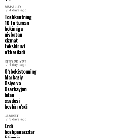
MAHALLIY
4 days ago
Toshkentning
10 ta tuman
hokimiga
nisbatan
xizmat
tekshiruvi
o‘tkaziladi
IQTISODIYOT
4 days ago
O‘zbekistonning
Markaziy
Osiyo va
Ozarbayjon
bilan
savdosi
keskin o‘sdi
JAMIYAT
3 days ago
Endi
boshpanasizlar
Ijtimoiy