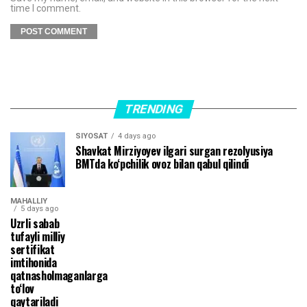
time I comment.
TRENDING
SIYOSAT
4 days ago
Shavkat Mirziyoyev ilgari surgan rezolyusiya
BMTda ko‘pchilik ovoz bilan qabul qilindi
MAHALLIY
5 days ago
Uzrli sabab
tufayli milliy
sertifikat
imtihonida
qatnasholmaganlarga
to‘lov
qaytariladi