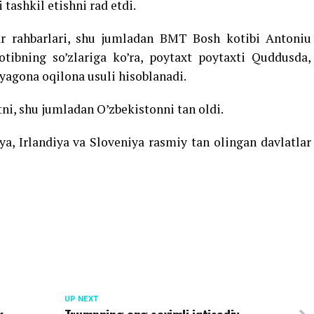
 tashkil etishni rad etdi.
ar rahbarlari, shu jumladan BMT Bosh kotibi Antoniu
otibning so’zlariga ko’ra, poytaxt poytaxti Quddusda,
yagona oqilona usuli hisoblanadi.
i, shu jumladan O’zbekistonni tan oldi.
ya, Irlandiya va Sloveniya rasmiy tan olingan davlatlar
UP NEXT