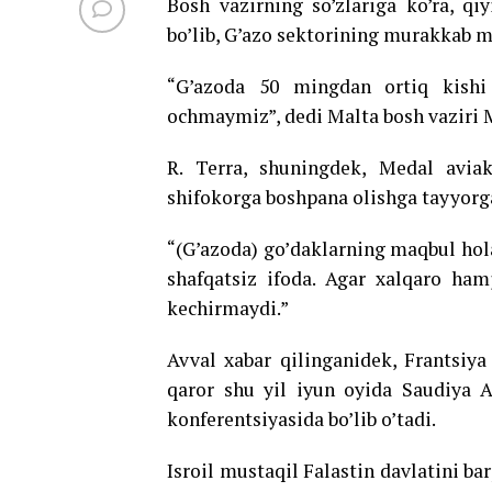
Bosh vazirning so’zlariga ko’ra, qiy
bo’lib, G’azo sektorining murakkab ma
“G’azoda 50 mingdan ortiq kishi 
ochmaymiz”, dedi Malta bosh vaziri M
R. Terra, shuningdek, Medal aviak
shifokorga boshpana olishga tayyorg
“(G’azoda) go’daklarning maqbul holat
shafqatsiz ifoda. Agar xalqaro ham
kechirmaydi.”
Avval xabar qilinganidek, Frantsiya
qaror shu yil iyun oyida Saudiya A
konferentsiyasida bo’lib o’tadi.
Isroil mustaqil Falastin davlatini bar