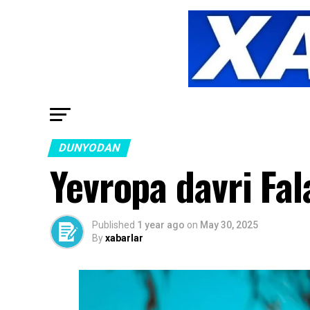
DUNYODAN
Yevropa davri Fal
Published
1 year ago
on
May 30, 2025
By
xabarlar