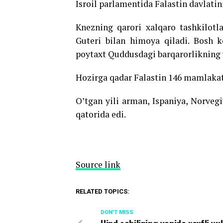
Isroil parlamentida Falastin davlatini
Knezning qarori xalqaro tashkilotl
Guteri bilan himoya qiladi. Bosh k
poytaxt Quddusdagi barqarorlikning 
Hozirga qadar Falastin 146 mamlakatn
O’tgan yili arman, Ispaniya, Norvegi
qatorida edi.
Source link
RELATED TOPICS:
DON'T MISS