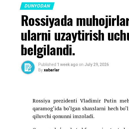
DUNYODAN
Rossiyada muhojirlar
ularni uzaytirish uch
belgilandi.
Published
1 week ago
on
July 29, 2026
By
xabarlar
Rossiya prezidenti Vladimir Putin meh
qaramog‘ida bo‘lgan shaxslarni hech bo‘
qiluvchi qonunni imzoladi.