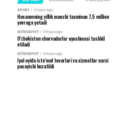
SPORT
2 hours ago
Husanovning yillik maoshi taxminan 7,5 million
yevroga yetadi
IQTISODIYOT
3 hours ago
O‘zbekiston chorvadorlar uyushmasi tashkil
etiladi
IQTISODIYOT
4 hours ago
Iyul oyida iste’mol tovarlari va xizmatlar narxi
pasayishi kuzatildi