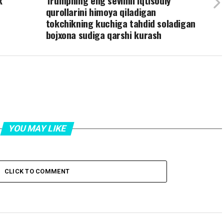
k
Trumpning eng sevimli iqtisodiy
qurollarini himoya qiladigan
tokchikning kuchiga tahdid soladigan
bojxona sudiga qarshi kurash
YOU MAY LIKE
CLICK TO COMMENT