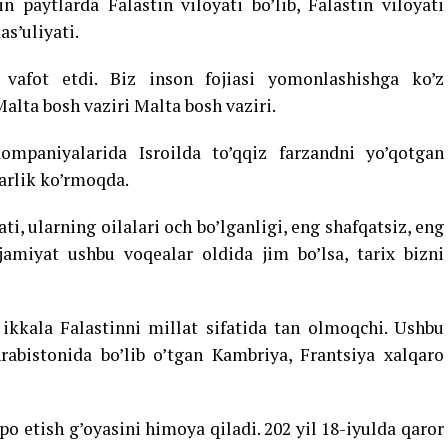
in paytlarda Falastin viloyati bo’lib, Falastin viloyati
s’uliyati.
vafot etdi. Biz inson fojiasi yomonlashishga ko’z
alta bosh vaziri Malta bosh vaziri.
ompaniyalarida Isroilda to’qqiz farzandni yo’qotgan
arlik ko’rmoqda.
i, ularning oilalari och bo’lganligi, eng shafqatsiz, eng
jamiyat ushbu voqealar oldida jim bo’lsa, tarix bizni
 ikkala Falastinni millat sifatida tan olmoqchi. Ushbu
rabistonida bo’lib o’tgan Kambriya, Frantsiya xalqaro
po etish g’oyasini himoya qiladi. 202 yil 18-iyulda qaror