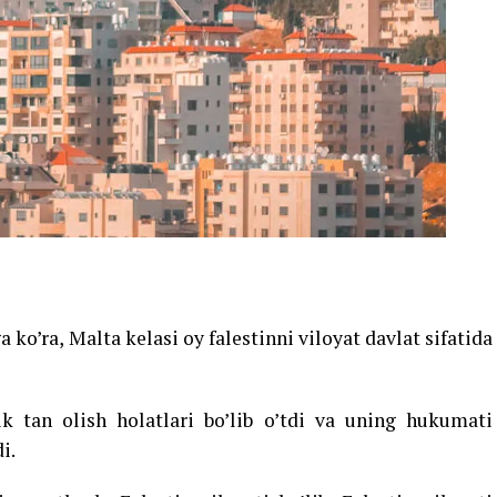
 ko’ra, Malta kelasi oy falestinni viloyat davlat sifatida
k tan olish holatlari bo’lib o’tdi va uning hukumati
i.