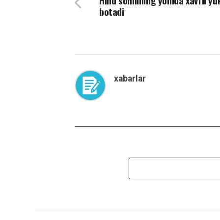
Hind sohilining yonida xavfli yu
botadi
xabarlar