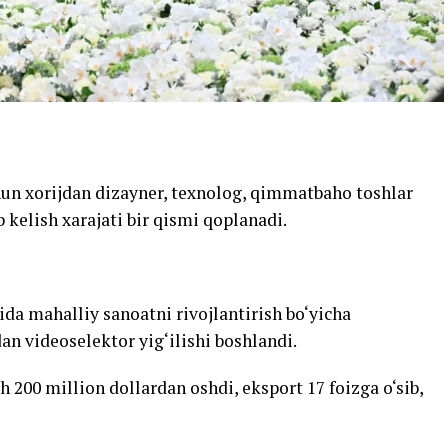
hun xorijdan dizayner, texnolog, qimmatbaho toshlar
kelish xarajati bir qismi qoplanadi.
da mahalliy sanoatni rivojlantirish bo‘yicha
an videoselektor yig‘ilishi boshlandi.
h 200 million dollardan oshdi, eksport 17 foizga o‘sib,