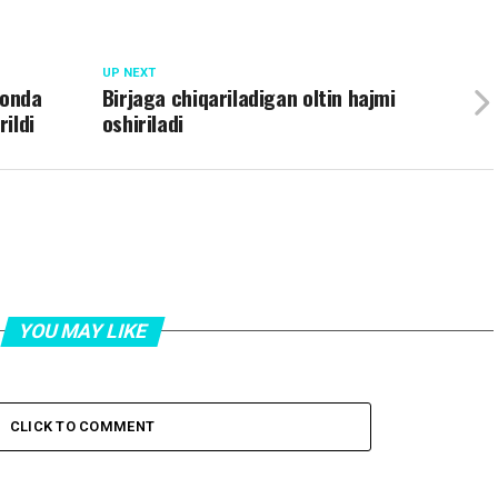
UP NEXT
tonda
Birjaga chiqariladigan oltin hajmi
rildi
oshiriladi
YOU MAY LIKE
CLICK TO COMMENT