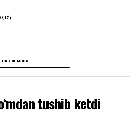
0,18).
TINUE READING
so‘mdan tushib ketdi