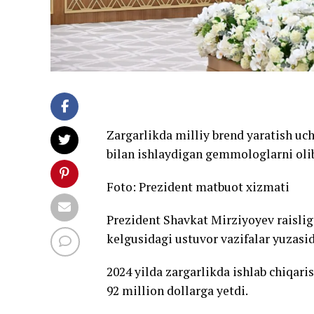
Zargarlikda milliy brend yaratish uc
bilan ishlaydigan gemmologlarni olib 
Foto: Prezident matbuot xizmati
Prezident Shavkat Mirziyoyev raisligi
kelgusidagi ustuvor vazifalar yuzasid
2024 yilda zargarlikda ishlab chiqaris
92 million dollarga yetdi.