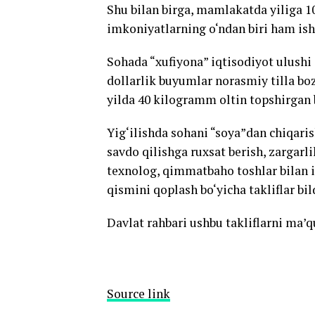
Shu bilan birga, mamlakatda yiliga 1
imkoniyatlarning o‘ndan biri ham ish
Sohada “xufiyona” iqtisodiyot ulushi 
dollarlik buyumlar norasmiy tilla bo
yilda 40 kilogramm oltin topshirgan b
Yig‘ilishda sohani “soya”dan chiqari
savdo qilishga ruxsat berish, zargarl
texnolog, qimmatbaho toshlar bilan i
qismini qoplash bo‘yicha takliflar bild
Davlat rahbari ushbu takliflarni ma’q
Source link