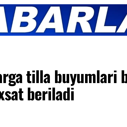
rga tilla buyumlari b
xsat beriladi