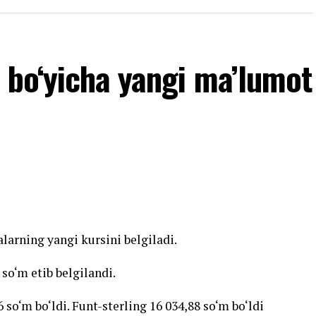
 bo‘yicha yangi ma’lumot
larning yangi kursini belgiladi.
 so‘m etib belgilandi.
 so‘m bo‘ldi. Funt-sterling 16 034,88 so‘m bo‘ldi