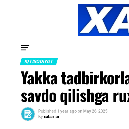
IQTISODIYOT
Yakka tadbirkorla
savdo qilishga ru
Published
1 year ago
on
May 26, 2025
By
xabarlar