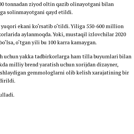
00 tonnadan ziyod oltin qazib olinayotgani bilan
ga solinmayotgani qayd etildi.
yuqori ekani ko‘rsatib o‘tildi. Yiliga 550-600 million
zorlarida aylanmoqda. Yoki, mustaqil izlovchilar 2020
o‘lsa, o‘tgan yili bu 100 karra kamaygan.
sh uchun yakka tadbirkorlarga ham tilla buyumlari bilan
ikda milliy brend yaratish uchun xorijdan dizayner,
shlaydigan gemmologlarni olib kelish xarajatining bir
irildi.
ulladi.