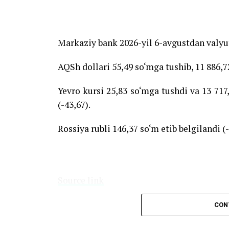
Markaziy bank 2026-yil 6-avgustdan valyut
AQSh dollari 55,49 so‘mga tushib, 11 886,72
Yevro kursi 25,83 so‘mga tushdi va 13 717,
(-43,67).
Rossiya rubli 146,37 so‘m etib belgilandi (-
Source link
CON