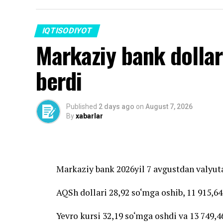
IQTISODIYOT
Markaziy bank dollar
berdi
Published
2 days ago
on
August 7, 2026
By
xabarlar
Markaziy bank 2026yil 7 avgustdan valyuta
AQSh dollari 28,92 so‘mga oshib, 11 915,64
Yevro kursi 32,19 so‘mga oshdi va 13 749,46