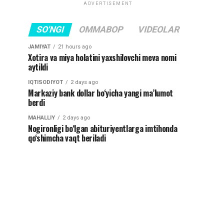
ADVERTISEMENT
SO'NGI
OMMABOP
VIDEOLAR
JAMIYAT
21 hours ago
Xotira va miya holatini yaxshilovchi meva nomi
aytildi
IQTISODIYOT
2 days ago
Markaziy bank dollar bo‘yicha yangi ma’lumot
berdi
MAHALLIY
2 days ago
Nogironligi bo‘lgan abituriyentlarga imtihonda
qo‘shimcha vaqt beriladi