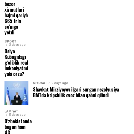
bozor
xizmatlari
hajmi qariyb
665 trln
so‘mga
yetdi
SPORT
3 days ago
Osiyo
Kubogidagi
g‘oliblik real
imkoniyatmi
yoki orzu?
SIYOSAT
2 days ago
Shavkat Mirziyoyev ilgari surgan rezolyusiya
BMTda ko‘pchilik ovoz bilan qabul qilindi
JAMIYAT
5 days ago
O‘zbekistonda
bugun ham
43