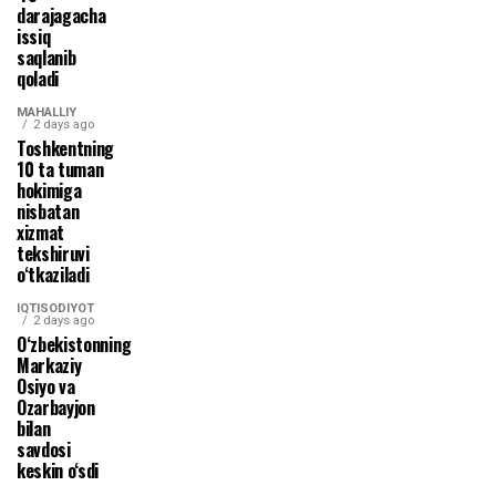
darajagacha
issiq
saqlanib
qoladi
MAHALLIY
2 days ago
Toshkentning
10 ta tuman
hokimiga
nisbatan
xizmat
tekshiruvi
o‘tkaziladi
IQTISODIYOT
2 days ago
O‘zbekistonning
Markaziy
Osiyo va
Ozarbayjon
bilan
savdosi
keskin o‘sdi