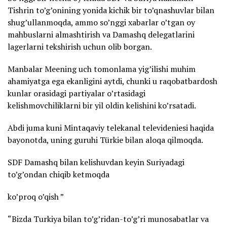
Tishrin to’g’onining yonida kichik bir to’qnashuvlar bilan
shug’ullanmoqda, ammo so’nggi xabarlar o’tgan oy
mahbuslarni almashtirish va Damashq delegatlarini
lagerlarni tekshirish uchun olib borgan.
Manbalar Meening uch tomonlama yig’ilishi muhim
ahamiyatga ega ekanligini aytdi, chunki u raqobatbardosh
kunlar orasidagi partiyalar o’rtasidagi
kelishmovchiliklarni bir yil oldin kelishini ko’rsatadi.
Abdi juma kuni Mintaqaviy telekanal televideniesi haqida
bayonotda, uning guruhi Türkie bilan aloqa qilmoqda.
SDF Damashq bilan kelishuvdan keyin Suriyadagi
to’g’ondan chiqib ketmoqda
ko’proq o’qish ”
“Bizda Turkiya bilan to’g’ridan-to’g’ri munosabatlar va