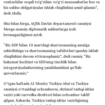
vositachilar orqali to’g’ridan-to’g’ri munosabatlar bor va
biz ushbu obligatsiyalar ishlab chiqilishini umid qilamiz”,
dedi Abdiy.
Shu bilan birga, AQSh Davlat departamenti rasmiysi
Meega xususiy diplomatik suhbatlarga izoh
bermaganligimni aytdi.
“Biz SDF bilan 10 martdagi shartnomaning amalga
oshirilishiga va shartnomaning tafsilotlari qanday ishlab
chiqilishini davom ettirmoqdamiz”, dedi rasmiy. “Biz
hukumat kuchlari va SDFning tinchlik bilan
integratsiyalashuvining yaxshilanishini qo’llab-
quvvatlaymiz.”
O’tgan haftada Al-Monity Turkiya Absi va Turkiya
rasmiysi o’rtasidagi uchrashuvni, ehtimol tashqi ishlar
vaziri yoki razvedka direktori bilan uchrashuv taklif
qilgan. Xabarda, Turkiya tashqi ishlar vazirligining