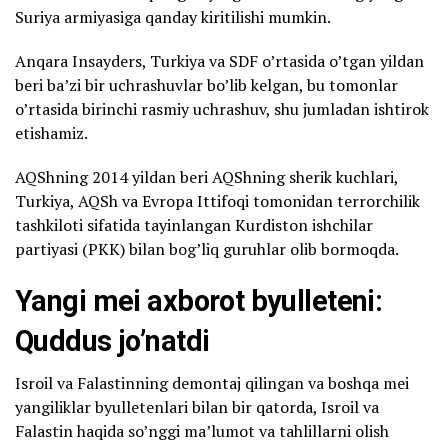
Suriya armiyasiga qanday kiritilishi mumkin.
Anqara Insayders, Turkiya va SDF o’rtasida o’tgan yildan
beri ba’zi bir uchrashuvlar bo’lib kelgan, bu tomonlar
o’rtasida birinchi rasmiy uchrashuv, shu jumladan ishtirok
etishamiz.
AQShning 2014 yildan beri AQShning sherik kuchlari,
Turkiya, AQSh va Evropa Ittifoqi tomonidan terrorchilik
tashkiloti sifatida tayinlangan Kurdiston ishchilar
partiyasi (PKK) bilan bog’liq guruhlar olib bormoqda.
Yangi mei axborot byulleteni:
Quddus jo’natdi
Isroil va Falastinning demontaj qilingan va boshqa mei
yangiliklar byulletenlari bilan bir qatorda, Isroil va
Falastin haqida so’nggi ma’lumot va tahlillarni olish