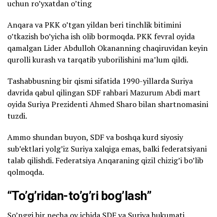
uchun ro’yxatdan o’ting
Anqara va PKK o’tgan yildan beri tinchlik bitimini
o’tkazish bo’yicha ish olib bormoqda. PKK fevral oyida
qamalgan Lider Abdulloh Okananning chaqiruvidan keyin
qurolli kurash va tarqatib yuborilishini ma’lum qildi.
Tashabbusning bir qismi sifatida 1990-yillarda Suriya
davrida qabul qilingan SDF rahbari Mazurum Abdi mart
oyida Suriya Prezidenti Ahmed Sharo bilan shartnomasini
tuzdi.
Ammo shundan buyon, SDF va boshqa kurd siyosiy
sub’ektlari yolg’iz Suriya xalqiga emas, balki federatsiyani
talab qilishdi. Federatsiya Anqaraning qizil chizig’i bo’lib
qolmoqda.
“To’g’ridan-to’g’ri bog’lash”
So’nggi bir necha oy ichida SDF va Suriya hukumati