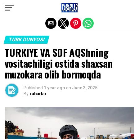
Exit mobile version
TURK DUNYOSI
TURKIYE VA SDF AQShning
vositachiligi ostida shaxsan
muzokara olib bormoqda
Published
1 year ago
on
June 3, 2025
By
xabarlar