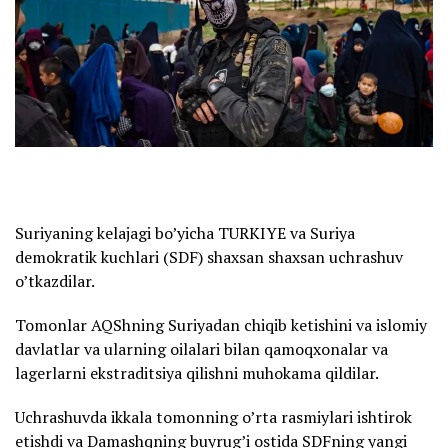
Suriyaning kelajagi bo’yicha TURKIYE va Suriya
demokratik kuchlari (SDF) shaxsan shaxsan uchrashuv
o’tkazdilar.
Tomonlar AQShning Suriyadan chiqib ketishini va islomiy
davlatlar va ularning oilalari bilan qamoqxonalar va
lagerlarni ekstraditsiya qilishni muhokama qildilar.
Uchrashuvda ikkala tomonning o’rta rasmiylari ishtirok
etishdi va Damashqning buyrug’i ostida SDFning yangi