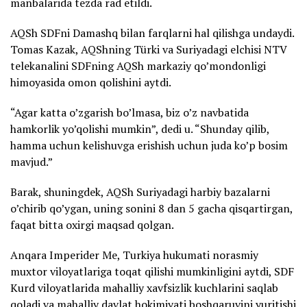
manbalarida tezda rad etildi.
AQSh SDFni Damashq bilan farqlarni hal qilishga undaydi.
Tomas Kazak, AQShning Türki va Suriyadagi elchisi NTV
telekanalini SDFning AQSh markaziy qo’mondonligi
himoyasida omon qolishini aytdi.
“Agar katta o’zgarish bo’lmasa, biz o’z navbatida
hamkorlik yo’qolishi mumkin”, dedi u. “Shunday qilib,
hamma uchun kelishuvga erishish uchun juda ko’p bosim
mavjud.”
Barak, shuningdek, AQSh Suriyadagi harbiy bazalarni
o’chirib qo’ygan, uning sonini 8 dan 5 gacha qisqartirgan,
faqat bitta oxirgi maqsad qolgan.
Anqara Imperider Me, Turkiya hukumati norasmiy
muxtor viloyatlariga toqat qilishi mumkinligini aytdi, SDF
Kurd viloyatlarida mahalliy xavfsizlik kuchlarini saqlab
qoladi va mahalliy davlat hokimiyati boshqaruvini yuritishi