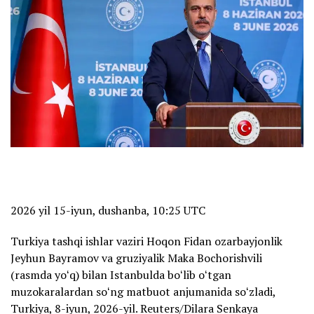
2026 yil 15-iyun, dushanba, 10:25 UTC
Turkiya tashqi ishlar vaziri Hoqon Fidan ozarbayjonlik
Jeyhun Bayramov va gruziyalik Maka Bochorishvili
(rasmda yoʻq) bilan Istanbulda boʻlib oʻtgan
muzokaralardan soʻng matbuot anjumanida soʻzladi,
Turkiya, 8-iyun, 2026-yil. Reuters/Dilara Senkaya