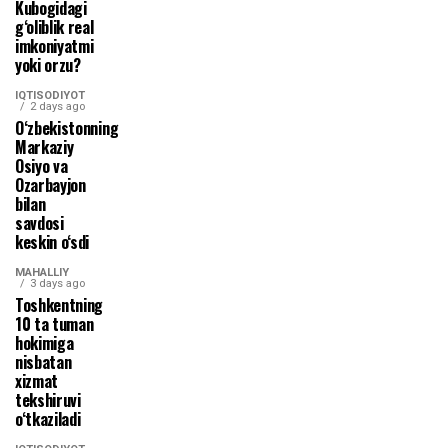
Kubogidagi
g‘oliblik real
imkoniyatmi
yoki orzu?
IQTISODIYOT
2 days ago
O‘zbekistonning
Markaziy
Osiyo va
Ozarbayjon
bilan
savdosi
keskin o‘sdi
MAHALLIY
3 days ago
Toshkentning
10 ta tuman
hokimiga
nisbatan
xizmat
tekshiruvi
o‘tkaziladi