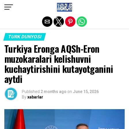
Exit mobile version
TURK DUNYOSI
Turkiya Eronga AQSh-Eron
muzokaralari kelishuvni
kuchaytirishini kutayotganini
aytdi
Published
2 months ago
on
June 15, 2026
By
xabarlar