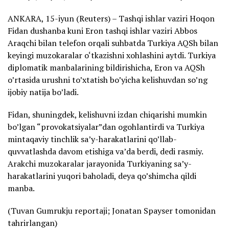
ANKARA, 15-iyun (Reuters) – Tashqi ishlar vaziri Hoqon
Fidan dushanba kuni Eron tashqi ishlar vaziri Abbos
Araqchi bilan telefon orqali suhbatda Turkiya AQSh bilan
keyingi muzokaralar o‘tkazishni xohlashini aytdi. Turkiya
diplomatik manbalarining bildirishicha, Eron va AQSh
o’rtasida urushni to’xtatish bo’yicha kelishuvdan so’ng
ijobiy natija bo’ladi.
Fidan, shuningdek, kelishuvni izdan chiqarishi mumkin
bo’lgan “provokatsiyalar”dan ogohlantirdi va Turkiya
mintaqaviy tinchlik sa’y-harakatlarini qo’llab-
quvvatlashda davom etishiga va’da berdi, dedi rasmiy.
Arakchi muzokaralar jarayonida Turkiyaning sa’y-
harakatlarini yuqori baholadi, deya qo’shimcha qildi
manba.
(Tuvan Gumrukju reportaji; Jonatan Spayser tomonidan
tahrirlangan)