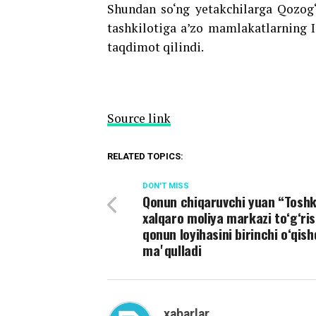
Shundan so‘ng yetakchilarga Qozog‘
tashkilotiga a’zo mamlakatlarning I
taqdimot qilindi.
Source link
RELATED TOPICS:
DON'T MISS
Qonun chiqaruvchi yuan “Tosh
xalqaro moliya markazi toʻgʻris
qonun loyihasini birinchi oʻqis
maʼqulladi
xabarlar