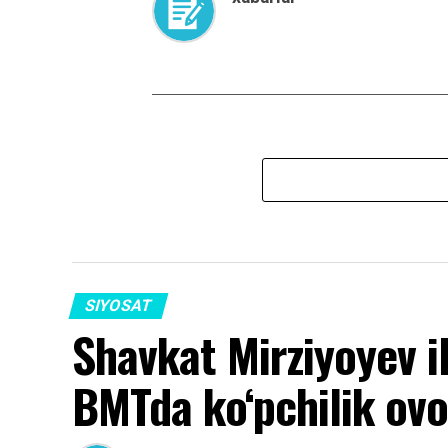
SIYOSAT
Shavkat Mirziyoyev i
BMTda ko‘pchilik ovoz