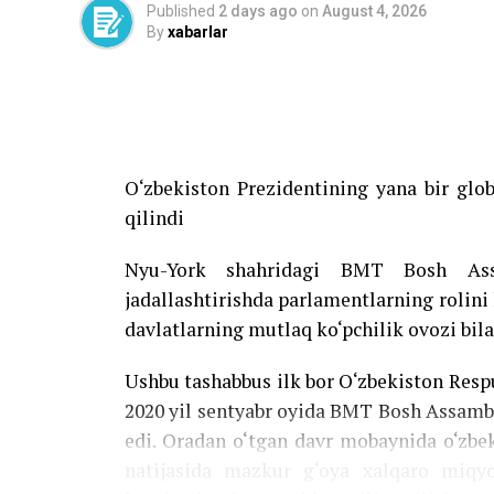
Published
2 days ago
on
August 4, 2026
By
xabarlar
O‘zbekiston Prezidentining yana bir glo
qilindi
Nyu-York shahridagi BMT Bosh Assam
jadallashtirishda parlamentlarning rolini
davlatlarning mutlaq ko‘pchilik ovozi bila
Ushbu tashabbus ilk bor O‘zbekiston Res
2020 yil sentyabr oyida BMT Bosh Assambl
edi. Oradan o‘tgan davr mobaynida o‘zbek
natijasida mazkur g‘oya xalqaro miqyo