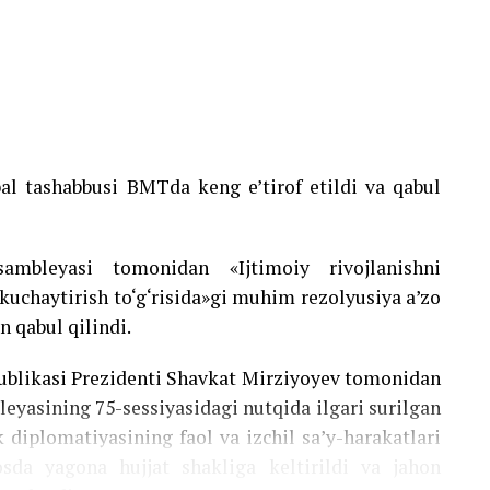
bal tashabbusi BMTda keng e’tirof etildi va qabul
bleyasi tomonidan «Ijtimoiy rivojlanishni
 kuchaytirish to‘g‘risida»gi muhim rezolyusiya a’zo
n qabul qilindi.
publikasi Prezidenti Shavkat Mirziyoyev tomonidan
eyasining 75-sessiyasidagi nutqida ilgari surilgan
 diplomatiyasining faol va izchil sa’y-harakatlari
sda yagona hujjat shakliga keltirildi va jahon