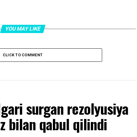
YOU MAY LIKE
CLICK TO COMMENT
lgari surgan rezolyusiya
 bilan qabul qilindi