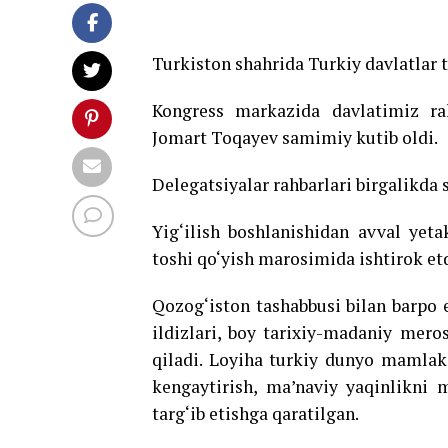
Turkiston shahrida Turkiy davlatlar 
Kongress markazida davlatimiz ra
Jomart Toqayev samimiy kutib oldi.
Delegatsiyalar rahbarlari birgalikda 
Yig‘ilish boshlanishidan avval yeta
toshi qo‘yish marosimida ishtirok etd
Qozog‘iston tashabbusi bilan barpo
ildizlari, boy tarixiy-madaniy meros
qiladi. Loyiha turkiy dunyo mamlak
kengaytirish, ma’naviy yaqinlikni
targ‘ib etishga qaratilgan.