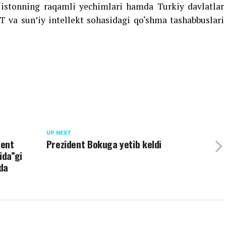
istonning raqamli yechimlari hamda Turkiy davlatlar
T va sun’iy intellekt sohasidagi qo‘shma tashabbuslari
UP NEXT
kent
Prezident Bokuga yetib keldi
ida”gi
hda