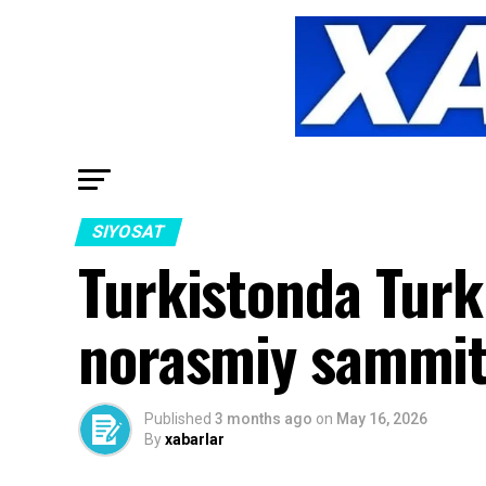
SIYOSAT
Turkistonda Turki
norasmiy sammit
Published
3 months ago
on
May 16, 2026
By
xabarlar