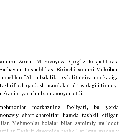
arkazlarning diqqat markazida turibdi. O‘zbekiston
shgan davlatdir.
shni davlatlar bilan chegaradosh bo‘lgan yagona
iy integratsiya jarayonlarida muhim o‘rin tutish
holi soni, iqtisodiy salohiyat va transport
 mamlakat mintaqaning asosiy davlatlaridan biri
xonimi Ziroat Mirziyoyeva Qirg‘iz Respublikasi
zarbayjon Respublikasi Birinchi xonimi Mehribon
Rossiya, Xitoy, Yevropa Ittifoqi, Turkiya, AQSh va
i mashhur “Altin balalik” reabilitatsiya markaziga
shgan nuqtaga aylantirgan. Shu sababli mamlakat
 tashrif uch qardosh mamlakat o‘rtasidagi ijtimoiy-
tiqcha bog‘lanib qolmasdan, barcha hamkorlar bilan
kanini yana bir bor namoyon etdi.
irishga intilmoqda.
mehmonlar markazning faoliyati, bu yerda
i
monaviy shart-sharoitlar hamda tashkil etilgan
dilar. Mehmonlar bolalar bilan samimiy muloqot
osatida ochiqlik va amaliy hamkorlik tamoyillari
berdilar. Tashrif davomida tashkil etilgan madaniy
ossiya bilan an’anaviy iqtisodiy va xavfsizlik