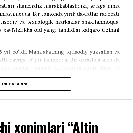
tgan ochiq, konstruktiv va inson manfaatlariga
batlari shunchalik murakkablashdiki, ertaga nima
ek, Davlatimiz rahbarining global tashabbuslari
iyinlashmoqda. Bir tomonda yirik davlatlar raqobati
anining yaqqol isbotidir.
isodiy va texnologik markazlar shakllanmoqda.
a xavfsizlikka oid yangi tahdidlar xalqaro tizimni
5 yil bo‘ldi. Mamlakatning iqtisodiy yuksalish va
atli davrga to‘g‘ri kelmoqda. Bir qarashda atrofda
osiy raqobat, janubda Afg‘oniston omili, sharq va
manfaatlar to‘qnashuvi mavjud. O‘zbekiston mana
ni saqlab qola olmoqda. Xo‘sh, bunga qanday
TINUE READING
hamiyati
i xonimlari “Altin
osiyosiy hududlardan biri sifatida qaralmoqda.
ni bog‘lovchi strategik makonda joylashgan bo‘lib,