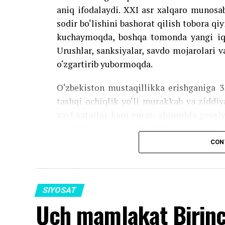
Yangi O‘zbekiston tomonidan yuritilayo
aniq ifodalaydi. XXI asr xalqaro munosa
qaratilgan tashqi siyosatning, shuningd
sodir bo‘lishini bashorat qilish tobora q
xalqaro maydonda yuksak e’tirof etilayotg
kuchaymoqda, boshqa tomonda yangi iqt
Urushlar, sanksiyalar, savdo mojarolari v
o‘zgartirib yubormoqda.
Source link
O‘zbekiston mustaqillikka erishganiga 3
tashqi ochiqlik yo‘li murakkab va ziddiy
xavf-xatarlar kam emas: shimolda geosiy
g‘arbda esa turli iqtisodiy va siyosiy 
shunday murakkab muhitda muvozanat
CON
erishmoqdamiz?
O‘zbekistonning geosiyosiy a
SIYOSAT
Uch mamlakat Birinch
Bugungi kunda Markaziy Osiyo muhim ge
Mintaqa Sharq va G‘arbni, Shimol va Janub