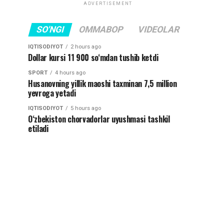
ADVERTISEMENT
SO'NGI
OMMABOP
VIDEOLAR
IQTISODIYOT
2 hours ago
Dollar kursi 11 900 so‘mdan tushib ketdi
SPORT
4 hours ago
Husanovning yillik maoshi taxminan 7,5 million
yevroga yetadi
IQTISODIYOT
5 hours ago
O‘zbekiston chorvadorlar uyushmasi tashkil
etiladi