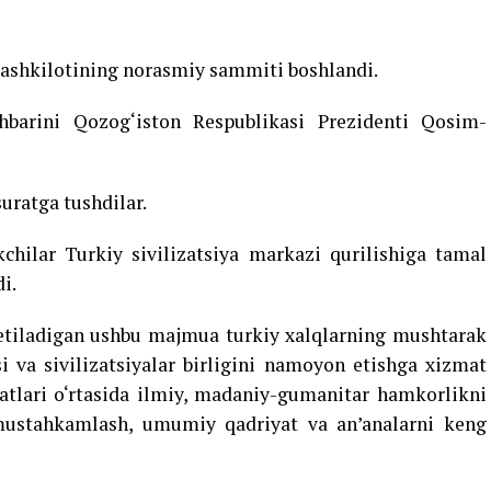
tashkilotining norasmiy sammiti boshlandi.
hbarini Qozog‘iston Respublikasi Prezidenti Qosim-
suratga tushdilar.
kchilar Turkiy sivilizatsiya markazi qurilishiga tamal
i.
 etiladigan ushbu majmua turkiy xalqlarning mushtarak
i va sivilizatsiyalar birligini namoyon etishga xizmat
atlari o‘rtasida ilmiy, madaniy-gumanitar hamkorlikni
 mustahkamlash, umumiy qadriyat va an’analarni keng