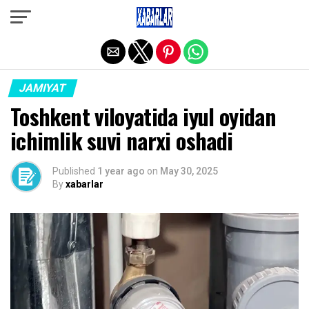
Exit mobile version
JAMIYAT
Toshkent viloyatida iyul oyidan
ichimlik suvi narxi oshadi
Published
1 year ago
on
May 30, 2025
By
xabarlar