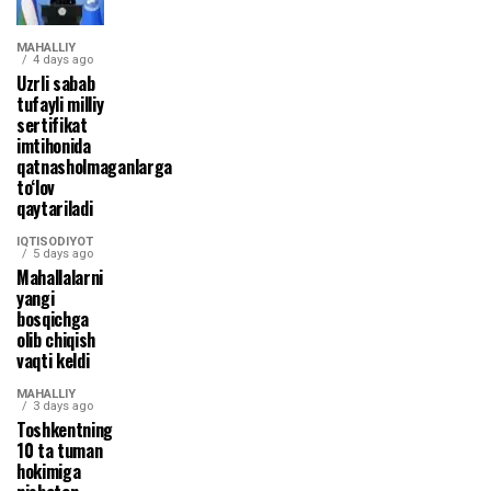
MAHALLIY
4 days ago
Uzrli sabab
tufayli milliy
sertifikat
imtihonida
qatnasholmaganlarga
to‘lov
qaytariladi
IQTISODIYOT
5 days ago
Mahallalarni
yangi
bosqichga
olib chiqish
vaqti keldi
MAHALLIY
3 days ago
Toshkentning
10 ta tuman
hokimiga