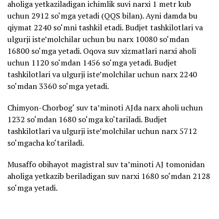
aholiga yetkaziladigan ichimlik suvi narxi 1 metr kub
uchun 2912 so‘mga yetadi (QQS bilan). Ayni damda bu
qiymat 2240 so‘mni tashkil etadi. Budjet tashkilotlari va
ulgurji iste’molchilar uchun bu narx 10080 so‘mdan
16800 so‘mga yetadi. Oqova suv xizmatlari narxi aholi
uchun 1120 so‘mdan 1456 so‘mga yetadi. Budjet
tashkilotlari va ulgurji iste’molchilar uchun narx 2240
so‘mdan 3360 so‘mga yetadi.
Chimyon-Chorbog‘ suv ta’minoti AJda narx aholi uchun
1232 so‘mdan 1680 so‘mga ko‘tariladi. Budjet
tashkilotlari va ulgurji iste’molchilar uchun narx 5712
so‘mgacha ko‘tariladi.
Musaffo obihayot magistral suv ta’minoti AJ tomonidan
aholiga yetkazib beriladigan suv narxi 1680 so‘mdan 2128
so‘mga yetadi.