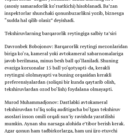
(asosiy samaradorlik ko‘rsatkichi) hisoblanadi. Ba’zan
inspektorlar shunchaki qonunbuzarlikni yozib, biznesga
“sudda hal qilib olasiz” deyishadi.
Tekshiruvlarning barqarorlik reytingiga salbiy ta’siri
Davronbek Bobojonov: Barqarorlik reytingi mezonlaridan
biriga ko‘ra, kameral yoki avtokameral xabarnomalariga
javob berilmasa, minus besh ball qo‘llaniladi. Shuning
evaziga korxonalar 15 ball yo‘qotyapti-da, kerakli
reytingni ololmayapti va buning orqasidan kerakli
preferensiyalardan (soliqni bir kunda qaytarib olish,
tekshiruvlardan ozod bo‘lish) foydalana olmayapti.
Murod Muhammadjonov: Dastlabki avtokameral
tekshiruvdan to‘liq soliq auditigacha bo‘lgan tekshiruv
asoslari inson omili orqali sun’iy ravishda yaratilishi
mumkin. Aynan shu narsaga alohida e’tibor berish kerak.
Agar qonun ham tadbirkorlarga, ham uni ijro etuvchi