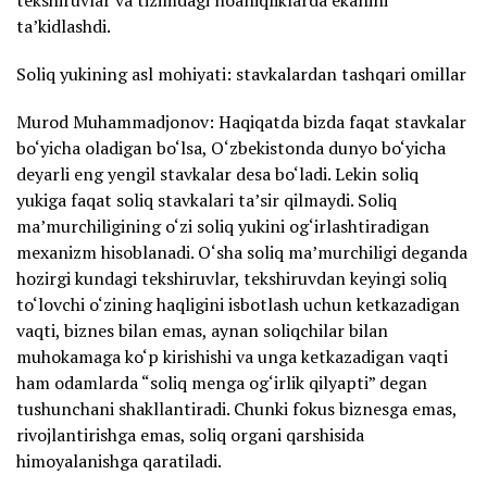
ta’kidlashdi.
Soliq yukining asl mohiyati: stavkalardan tashqari omillar
Murod Muhammadjonov: Haqiqatda bizda faqat stavkalar
bo‘yicha oladigan bo‘lsa, O‘zbekistonda dunyo bo‘yicha
deyarli eng yengil stavkalar desa bo‘ladi. Lekin soliq
yukiga faqat soliq stavkalari ta’sir qilmaydi. Soliq
ma’murchiligining o‘zi soliq yukini og‘irlashtiradigan
mexanizm hisoblanadi. O‘sha soliq ma’murchiligi deganda
hozirgi kundagi tekshiruvlar, tekshiruvdan keyingi soliq
to‘lovchi o‘zining haqligini isbotlash uchun ketkazadigan
vaqti, biznes bilan emas, aynan soliqchilar bilan
muhokamaga ko‘p kirishishi va unga ketkazadigan vaqti
ham odamlarda “soliq menga og‘irlik qilyapti” degan
tushunchani shakllantiradi. Chunki fokus biznesga emas,
rivojlantirishga emas, soliq organi qarshisida
himoyalanishga qaratiladi.