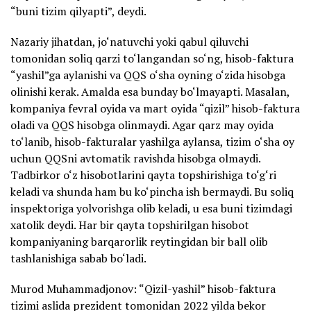
“buni tizim qilyapti”, deydi.
Nazariy jihatdan, jo‘natuvchi yoki qabul qiluvchi
tomonidan soliq qarzi to‘langandan so‘ng, hisob-faktura
“yashil”ga aylanishi va QQS o‘sha oyning o‘zida hisobga
olinishi kerak. Amalda esa bunday bo‘lmayapti. Masalan,
kompaniya fevral oyida va mart oyida “qizil” hisob-faktura
oladi va QQS hisobga olinmaydi. Agar qarz may oyida
to‘lanib, hisob-fakturalar yashilga aylansa, tizim o‘sha oy
uchun QQSni avtomatik ravishda hisobga olmaydi.
Tadbirkor o‘z hisobotlarini qayta topshirishiga to‘g‘ri
keladi va shunda ham bu ko‘pincha ish bermaydi. Bu soliq
inspektoriga yolvorishga olib keladi, u esa buni tizimdagi
xatolik deydi. Har bir qayta topshirilgan hisobot
kompaniyaning barqarorlik reytingidan bir ball olib
tashlanishiga sabab bo‘ladi.
Murod Muhammadjonov: “Qizil-yashil” hisob-faktura
tizimi aslida prezident tomonidan 2022 yilda bekor