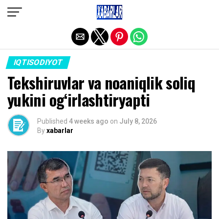
Exit mobile version
IQTISODIYOT
Tekshiruvlar va noaniqlik soliq
yukini og‘irlashtiryapti
Published
4 weeks ago
on
July 8, 2026
By
xabarlar