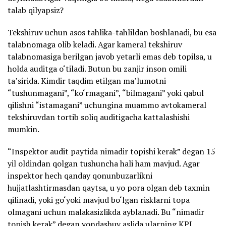
talab qilyapsiz?
Tekshiruv uchun asos tahlika-tahlildan boshlanadi, bu esa
talabnomaga olib keladi. Agar kameral tekshiruv
talabnomasiga berilgan javob yetarli emas deb topilsa, u
holda auditga o‘tiladi. Butun bu zanjir inson omili
ta’sirida. Kimdir taqdim etilgan ma’lumotni
“tushunmagani”, “ko‘rmagani”, “bilmagani” yoki qabul
qilishni “istamagani” uchungina muammo avtokameral
tekshiruvdan tortib soliq auditigacha kattalashishi
mumkin.
“Inspektor audit paytida nimadir topishi kerak” degan 15
yil oldindan qolgan tushuncha hali ham mavjud. Agar
inspektor hech qanday qonunbuzarlikni
hujjatlashtirmasdan qaytsa, u yo pora olgan deb taxmin
qilinadi, yoki go‘yoki mavjud bo‘lgan risklarni topa
olmagani uchun malakasizlikda ayblanadi. Bu “nimadir
topish kerak” degan yondashuv aslida ularning KPI