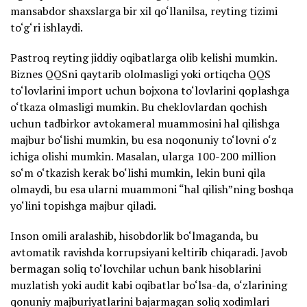
mansabdor shaxslarga bir xil qo‘llanilsa, reyting tizimi
to‘g‘ri ishlaydi.
Pastroq reyting jiddiy oqibatlarga olib kelishi mumkin.
Biznes QQSni qaytarib ololmasligi yoki ortiqcha QQS
to‘lovlarini import uchun bojxona to‘lovlarini qoplashga
o‘tkaza olmasligi mumkin. Bu cheklovlardan qochish
uchun tadbirkor avtokameral muammosini hal qilishga
majbur bo‘lishi mumkin, bu esa noqonuniy to‘lovni o‘z
ichiga olishi mumkin. Masalan, ularga 100-200 million
so‘m o‘tkazish kerak bo‘lishi mumkin, lekin buni qila
olmaydi, bu esa ularni muammoni “hal qilish”ning boshqa
yo‘lini topishga majbur qiladi.
Inson omili aralashib, hisobdorlik bo‘lmaganda, bu
avtomatik ravishda korrupsiyani keltirib chiqaradi. Javob
bermagan soliq to‘lovchilar uchun bank hisoblarini
muzlatish yoki audit kabi oqibatlar bo‘lsa-da, o‘zlarining
qonuniy majburiyatlarini bajarmagan soliq xodimlari