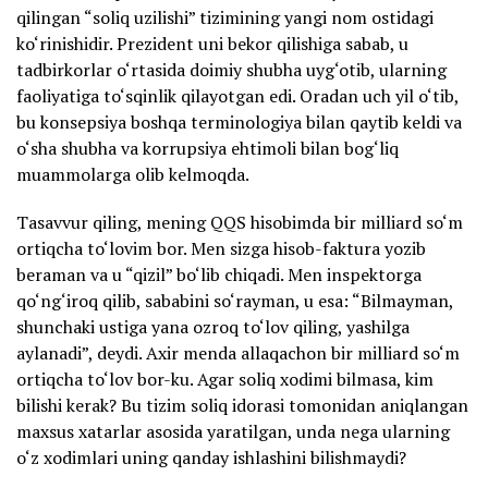
qilingan “soliq uzilishi” tizimining yangi nom ostidagi
ko‘rinishidir. Prezident uni bekor qilishiga sabab, u
tadbirkorlar o‘rtasida doimiy shubha uyg‘otib, ularning
faoliyatiga to‘sqinlik qilayotgan edi. Oradan uch yil o‘tib,
bu konsepsiya boshqa terminologiya bilan qaytib keldi va
o‘sha shubha va korrupsiya ehtimoli bilan bog‘liq
muammolarga olib kelmoqda.
Tasavvur qiling, mening QQS hisobimda bir milliard so‘m
ortiqcha to‘lovim bor. Men sizga hisob-faktura yozib
beraman va u “qizil” bo‘lib chiqadi. Men inspektorga
qo‘ng‘iroq qilib, sababini so‘rayman, u esa: “Bilmayman,
shunchaki ustiga yana ozroq to‘lov qiling, yashilga
aylanadi”, deydi. Axir menda allaqachon bir milliard so‘m
ortiqcha to‘lov bor-ku. Agar soliq xodimi bilmasa, kim
bilishi kerak? Bu tizim soliq idorasi tomonidan aniqlangan
maxsus xatarlar asosida yaratilgan, unda nega ularning
o‘z xodimlari uning qanday ishlashini bilishmaydi?