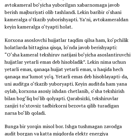
avtokameral bo‘yicha yuborilgan xabarnomaga javob
berish majburiyati olib tashlandi. Lekin baribir o‘shani
kameralga o‘tkazib yuborishyapti. Ya’ni, avtokameraldan
keyin kameralga o‘tyapti holat.
Korxona asoslovchi hujjatlar taqdim qilsa ham, ko‘pchilik
holatlarda bittagina qisqa, lo‘nda javob berishyapti:
“O‘sha kameral tekshiruv natijasi bo‘yicha asoslantiruvchi
hujjatlar yetarli emas deb hisobladik”. Lekin nima uchun
yetarli emas, qanaqa hujjat yetarli emas, u haqida hech
qanaqa ma’lumot yo‘q. Yetarli emas deb hisoblayapti-da,
uni auditga o‘tkazib yuboryapti. Keyin auditda ham yana
oylab, korxona asosiy ishdan chetlanib, o‘sha tekshirish
bilan bog‘liq bo‘lib qolyapti. Qarabsizki, tekshiruvlar
zanjiri to‘xtovsiz tadbirkorni bezovta qilib turadigan
narsa bo‘lib qoladi.
Bunga bir yorqin misol bor. Ishga tushmagan zavodga
audit borgan va katta miqdorda elektr energiya