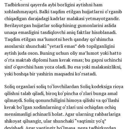
Tadbirkorni qayerda aybi borligini aytishni ham
xohlashmayapti. Balki taqdim etilgan hujjatlarni o‘rganib
chiqadigan darajadagi kadrlar malakasi yetmayotgandir.
Berilayotgan hujjatlar soliqchining gumonlarini aslida
unaqa emasligini tasdiqlovchi aniq faktlar hisoblanadi.
Taqdim etilgan ma’lumotni hech qanday qo‘shimcha
asoslarsiz shunchaki “yetarli emas” deb topilganligini
aytish juda oson. Buning uchun oliy ma’lumot yoki hatto
o‘rta maktab diplomi ham kerak emas; bu gapni uchinchi
sinf o‘quvchisi ham yoza oladi. Bu esa yoki malakasizlikni,
yoki boshqa bir yashirin maqsadni ko‘rsatadi.
Soliq organlari soliq to‘lovchilardan Soliq kodeksiga rioya
qilishni talab qiladi, biroq ko‘pincha o‘zlari bunga amal
qilmaydi. Soliq qonunchiligini himoya qilishi va qo‘llashi
kerak bo‘lgan xodimlarning o‘zlari uni ochiqdan ochiq
mensimasligi achinarli holat. Agar ularning rahbarlariga
shikoyat qilsangiz, ular shunchaki “vaqtimiz yo‘q”
deyishadi. Agar vaqtingiz bo‘lmasa, nega tadbirkordan