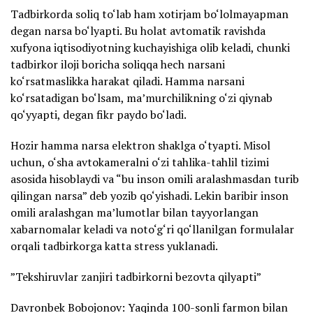
Tadbirkorda soliq to‘lab ham xotirjam bo‘lolmayapman
degan narsa bo‘lyapti. Bu holat avtomatik ravishda
xufyona iqtisodiyotning kuchayishiga olib keladi, chunki
tadbirkor iloji boricha soliqqa hech narsani
ko‘rsatmaslikka harakat qiladi. Hamma narsani
ko‘rsatadigan bo‘lsam, ma’murchilikning o‘zi qiynab
qo‘yyapti, degan fikr paydo bo‘ladi.
Hozir hamma narsa elektron shaklga o‘tyapti. Misol
uchun, o‘sha avtokameralni o‘zi tahlika-tahlil tizimi
asosida hisoblaydi va “bu inson omili aralashmasdan turib
qilingan narsa” deb yozib qo‘yishadi. Lekin baribir inson
omili aralashgan ma’lumotlar bilan tayyorlangan
xabarnomalar keladi va noto‘g‘ri qo‘llanilgan formulalar
orqali tadbirkorga katta stress yuklanadi.
”Tekshiruvlar zanjiri tadbirkorni bezovta qilyapti”
Davronbek Bobojonov: Yaqinda 100-sonli farmon bilan