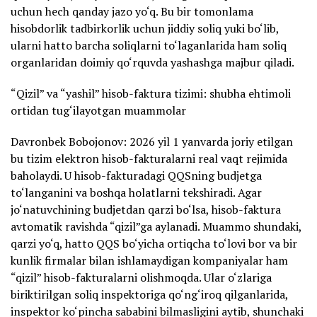
uchun hech qanday jazo yo‘q. Bu bir tomonlama
hisobdorlik tadbirkorlik uchun jiddiy soliq yuki bo‘lib,
ularni hatto barcha soliqlarni to‘laganlarida ham soliq
organlaridan doimiy qo‘rquvda yashashga majbur qiladi.
“Qizil” va “yashil” hisob-faktura tizimi: shubha ehtimoli
ortidan tug‘ilayotgan muammolar
Davronbek Bobojonov: 2026 yil 1 yanvarda joriy etilgan
bu tizim elektron hisob-fakturalarni real vaqt rejimida
baholaydi. U hisob-fakturadagi QQSning budjetga
to‘langanini va boshqa holatlarni tekshiradi. Agar
jo‘natuvchining budjetdan qarzi bo‘lsa, hisob-faktura
avtomatik ravishda “qizil”ga aylanadi. Muammo shundaki,
qarzi yo‘q, hatto QQS bo‘yicha ortiqcha to‘lovi bor va bir
kunlik firmalar bilan ishlamaydigan kompaniyalar ham
“qizil” hisob-fakturalarni olishmoqda. Ular o‘zlariga
biriktirilgan soliq inspektoriga qo‘ng‘iroq qilganlarida,
inspektor ko‘pincha sababini bilmasligini aytib, shunchaki