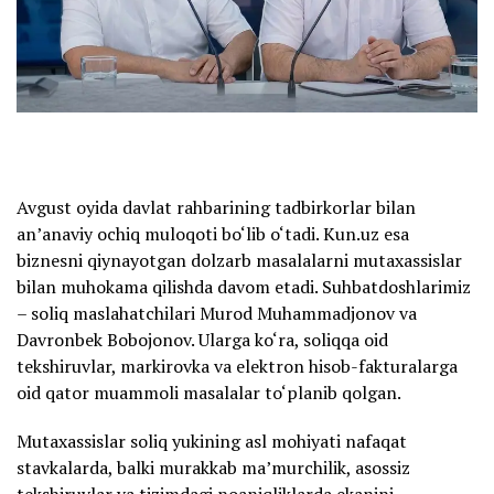
Avgust oyida davlat rahbarining tadbirkorlar bilan
an’anaviy ochiq muloqoti bo‘lib o‘tadi. Kun.uz esa
biznesni qiynayotgan dolzarb masalalarni mutaxassislar
bilan muhokama qilishda davom etadi. Suhbatdoshlarimiz
– soliq maslahatchilari Murod Muhammadjonov va
Davronbek Bobojonov. Ularga ko‘ra, soliqqa oid
tekshiruvlar, markirovka va elektron hisob-fakturalarga
oid qator muammoli masalalar to‘planib qolgan.
Mutaxassislar soliq yukining asl mohiyati nafaqat
stavkalarda, balki murakkab ma’murchilik, asossiz
tekshiruvlar va tizimdagi noaniqliklarda ekanini