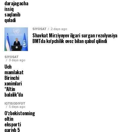
darajagacha
issiq
saqlanib
qoladi
SIYOSAT
2 days ago
Shavkat Mirziyoyev ilgari surgan rezolyusiya
BMTda ko‘pchilik ovoz bilan qabul qilindi
SIYOSAT
3 days ago
Uch
mamlakat
Birinchi
xonimlari
“Altin
balalik”da
IQTISODIYOT
5 days ago
O‘zbekistonning
oltin
eksporti
qariyb 5