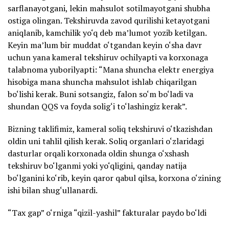
sarflanayotgani, lekin mahsulot sotilmayotgani shubha
ostiga olingan. Tekshiruvda zavod qurilishi ketayotgani
aniqlanib, kamchilik yo‘q deb ma’lumot yozib ketilgan.
Keyin ma’lum bir muddat o‘tgandan keyin o‘sha davr
uchun yana kameral tekshiruv ochilyapti va korxonaga
talabnoma yuborilyapti: “Mana shuncha elektr energiya
hisobiga mana shuncha mahsulot ishlab chiqarilgan
bo‘lishi kerak. Buni sotsangiz, falon so‘m bo‘ladi va
shundan QQS va foyda solig‘i to‘lashingiz kerak”.
Bizning taklifimiz, kameral soliq tekshiruvi o‘tkazishdan
oldin uni tahlil qilish kerak. Soliq organlari o‘zlaridagi
dasturlar orqali korxonada oldin shunga o‘xshash
tekshiruv bo‘lganmi yoki yo‘qligini, qanday natija
bo‘lganini ko‘rib, keyin qaror qabul qilsa, korxona o‘zining
ishi bilan shug‘ullanardi.
“Tax gap” o‘rniga “qizil-yashil” fakturalar paydo bo‘ldi