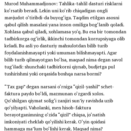
Murod Muhammadjonov: Tahlika-tahlil dasturi risklarni
ko‘rsatib beradi. Lekin uni ko‘rib chiqadigan ongli
mavjudot o‘tiribdi-da buyog‘iga. Taqdim etilgan asosni
qabul qilish masalasi yana inson omiliga bog‘lanib qoladi.
Xohlasa qabul qiladi, xohlamasa yo‘q. Bu esa bir tomondan
tadbirkorga og‘irlik, ikkinchi tomondan korrupsiyaga olib
keladi. Bu asli yo dasturiy mahsulotdan bilib turib
foydalanishmayapti yoki umuman bilishmayapti. Agar
bilib turib qilmayotgan bo‘lsa, maqsad nima degan savol
tug‘iladi: shunchaki tadbirkorni qiynab, budjetga pul
tushirishmi yoki orqasida boshqa narsa bormi?
“Tax gap” degan narsani o‘rniga “qizil-yashil” schet-
faktura paydo bo‘ldi, mazmunan o‘zgardi xolos.
Qo‘shilgan qiymat solig‘i zanjiri sun’iy ravishda uzib
qo‘yilyapti. Vaholanki, men hisob-faktura
berayotganimning o‘zida “qizil” chiqsa, jo‘natish
imkoniyati cheklab qo‘yilishi kerak. O‘yin qoidasi
hammaga ma’lum bo‘lishi kerak. Maqsad nima?