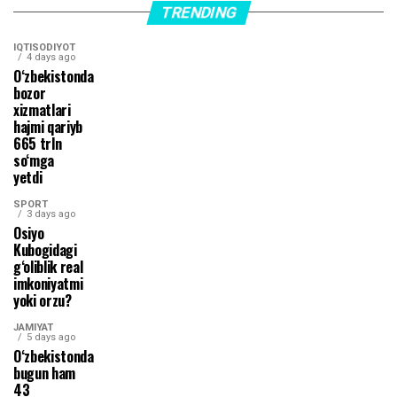
TRENDING
IQTISODIYOT
4 days ago
O‘zbekistonda
bozor
xizmatlari
hajmi qariyb
665 trln
so‘mga
yetdi
SPORT
3 days ago
Osiyo
Kubogidagi
g‘oliblik real
imkoniyatmi
yoki orzu?
JAMIYAT
5 days ago
O‘zbekistonda
bugun ham
43